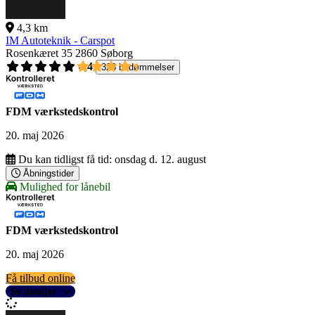
4,3 km
IM Autoteknik - Carspot
Rosenkæret 35
2860 Søborg
4,4
326 bedømmelser
FDM værkstedskontrol
20. maj 2026
Du kan tidligst få tid:
onsdag d. 12. august
Åbningstider
Mulighed for lånebil
FDM værkstedskontrol
20. maj 2026
Få tilbud online
Se detaljer