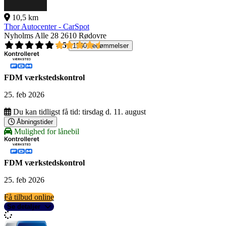
10,5 km
Thor Autocenter - CarSpot
Nyholms Alle 28
2610 Rødovre
4,5
1560 bedømmelser
FDM værkstedskontrol
25. feb 2026
Du kan tidligst få tid:
tirsdag d. 11. august
Åbningstider
Mulighed for lånebil
FDM værkstedskontrol
25. feb 2026
Få tilbud online
Se detaljer