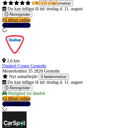
4,9
135 bedømmelser
Du kan tidligst få tid:
tirsdag d. 11. august
Åbningstider
Få tilbud online
Se detaljer
2,6 km
Dinitrol Center Gentofte
Mesterlodden 35
2820 Gentofte
Nyt samarbejde
0 bedømmelser
Du kan tidligst få tid:
tirsdag d. 11. august
Åbningstider
Mulighed for lånebil
Få tilbud online
Se detaljer