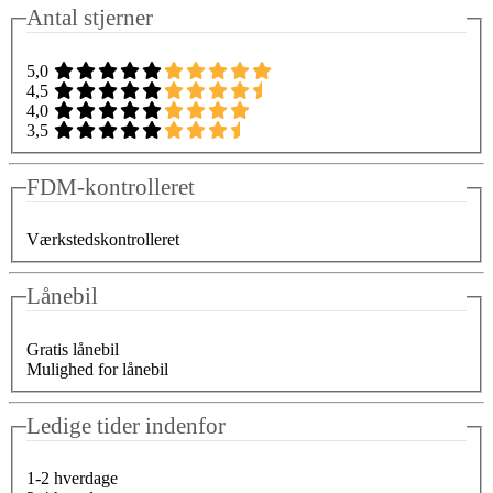
Antal stjerner
5,0
4,5
4,0
3,5
FDM-kontrolleret
Værkstedskontrolleret
Lånebil
Gratis lånebil
Mulighed for lånebil
Ledige tider indenfor
1-2 hverdage