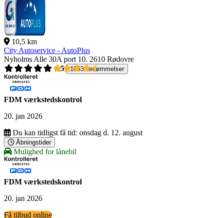
10,5 km
City Autoservice - AutoPlus
Nyholms Alle 30A port 10.
2610 Rødovre
4,5
1093 bedømmelser
FDM værkstedskontrol
20. jan 2026
Du kan tidligst få tid:
onsdag d. 12. august
Åbningstider
Mulighed for lånebil
FDM værkstedskontrol
20. jan 2026
Få tilbud online