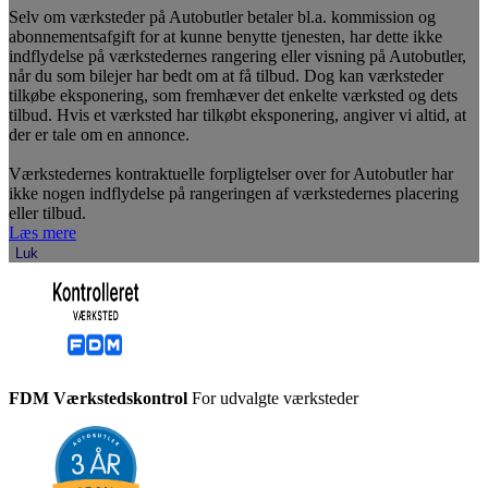
Selv om værksteder på Autobutler betaler bl.a. kommission og
abonnementsafgift for at kunne benytte tjenesten, har dette ikke
indflydelse på værkstedernes rangering eller visning på Autobutler,
når du som bilejer har bedt om at få tilbud. Dog kan værksteder
tilkøbe eksponering, som fremhæver det enkelte værksted og dets
tilbud. Hvis et værksted har tilkøbt eksponering, angiver vi altid, at
der er tale om en annonce.
Værkstedernes kontraktuelle forpligtelser over for Autobutler har
ikke nogen indflydelse på rangeringen af værkstedernes placering
eller tilbud.
Læs mere
Luk
FDM Værkstedskontrol
For udvalgte værksteder