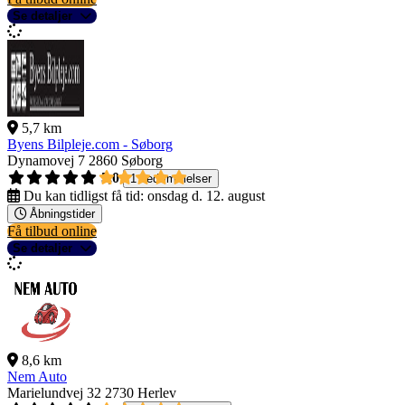
Se detaljer
5,7 km
Byens Bilpleje.com - Søborg
Dynamovej 7
2860 Søborg
5,0
1 bedømmelser
Du kan tidligst få tid:
onsdag d. 12. august
Åbningstider
Få tilbud online
Se detaljer
8,6 km
Nem Auto
Marielundvej 32
2730 Herlev