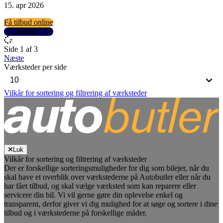
15. apr 2026
Få tilbud online
Se detaljer
Side 1 af 3
Næste
Værksteder per side
Vilkår for sortering og filtrering af værksteder
Luk
Vilkår for sortering og filtrering af værksteder
Der er forskellige sorteringsmuligheder for dig som bilejer, når du
skal have et overblik over værkstederne på Autobutler eller når du
har fået tilbud, og skal vælge værksted som kan reparere eller
servicere din bil. Vi vil gerne gøre din oplevelse enkel og
transparent, derfor giver vi dig mulighed for at søge og sortere i dine
tilbud og i værkstederne på forskellige måder.