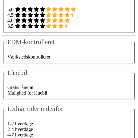
5,0
4,5
4,0
3,5
FDM-kontrolleret
Værkstedskontrolleret
Lånebil
Gratis lånebil
Mulighed for lånebil
Ledige tider indenfor
1-2 hverdage
2-4 hverdage
4-7 hverdage