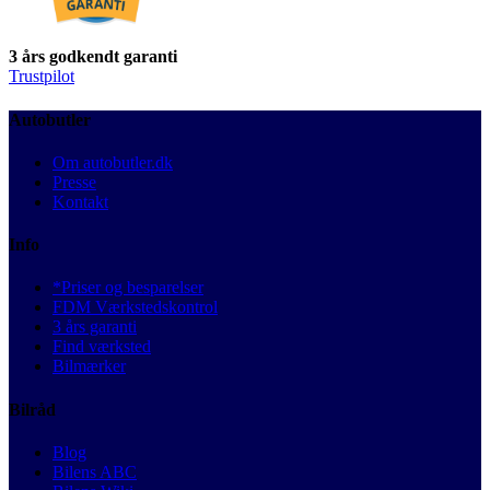
3 års godkendt garanti
Trustpilot
Autobutler
Om autobutler.dk
Presse
Kontakt
Info
*Priser og besparelser
FDM Værkstedskontrol
3 års garanti
Find værksted
Bilmærker
Bilråd
Blog
Bilens ABC