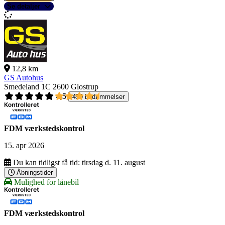
Se detaljer
12,8 km
GS Autohus
Smedeland 1C
2600 Glostrup
4,5
459 bedømmelser
FDM værkstedskontrol
15. apr 2026
Du kan tidligst få tid:
tirsdag d. 11. august
Åbningstider
Mulighed for lånebil
FDM værkstedskontrol