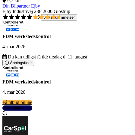
9,7 km
Din Bilpartner Ejby
Ejby Industrivej 28F
2600 Glostrup
4,5
503 bedømmelser
FDM værkstedskontrol
4. mar 2026
Du kan tidligst få tid:
tirsdag d. 11. august
Åbningstider
FDM værkstedskontrol
4. mar 2026
Få tilbud online
Se detaljer