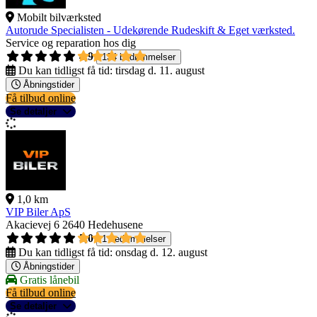
Mobilt bilværksted
Autorude Specialisten - Udekørende Rudeskift & Eget værksted.
Service og reparation hos dig
4,9
134 bedømmelser
Du kan tidligst få tid:
tirsdag d. 11. august
Åbningstider
Få tilbud online
Se detaljer
1,0 km
VIP Biler ApS
Akacievej 6
2640 Hedehusene
5,0
1 bedømmelser
Du kan tidligst få tid:
onsdag d. 12. august
Åbningstider
Gratis lånebil
Få tilbud online
Se detaljer