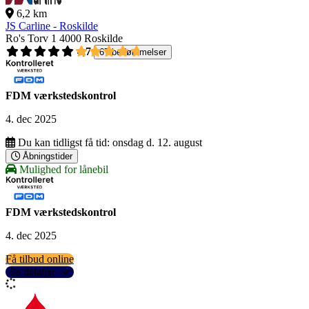
6,2 km
JS Carline - Roskilde
Ro's Torv 1
4000 Roskilde
4,7
67 bedømmelser
FDM værkstedskontrol
4. dec 2025
Du kan tidligst få tid:
onsdag d. 12. august
Åbningstider
Mulighed for lånebil
FDM værkstedskontrol
4. dec 2025
Få tilbud online
Se detaljer