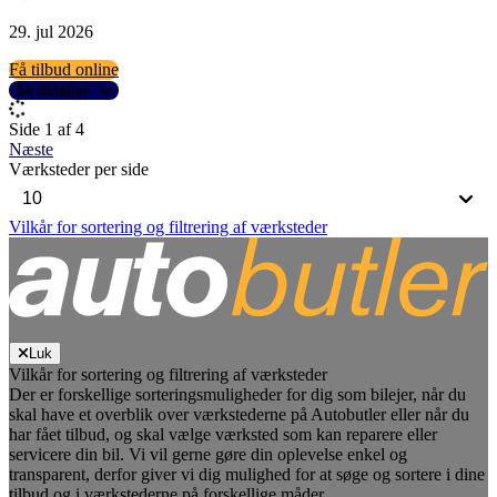
29. jul 2026
Få tilbud online
Se detaljer
Side 1 af 4
Næste
Værksteder per side
Vilkår for sortering og filtrering af værksteder
Luk
Vilkår for sortering og filtrering af værksteder
Der er forskellige sorteringsmuligheder for dig som bilejer, når du
skal have et overblik over værkstederne på Autobutler eller når du
har fået tilbud, og skal vælge værksted som kan reparere eller
servicere din bil. Vi vil gerne gøre din oplevelse enkel og
transparent, derfor giver vi dig mulighed for at søge og sortere i dine
tilbud og i værkstederne på forskellige måder.