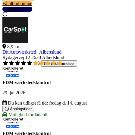
Få tilbud online
Se detaljer
8,9 km
Dit Autoværksted | Albertslund
Rydagervej 12
2620 Albertslund
4,8
106 bedømmelser
FDM værkstedskontrol
29. jul 2026
Du kan tidligst få tid:
fredag d. 14. august
Åbningstider
Mulighed for lånebil
FDM værkstedskontrol