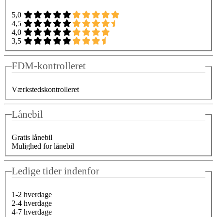
5,0
4,5
4,0
3,5
FDM-kontrolleret
Værkstedskontrolleret
Lånebil
Gratis lånebil
Mulighed for lånebil
Ledige tider indenfor
1-2 hverdage
2-4 hverdage
4-7 hverdage