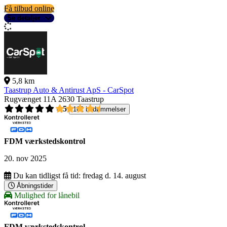
Få tilbud online
Se detaljer
5,8 km
Taastrup Auto & Antirust ApS - CarSpot
Rugvænget 11A
2630 Taastrup
4,5
162 bedømmelser
FDM værkstedskontrol
20. nov 2025
Du kan tidligst få tid:
fredag d. 14. august
Åbningstider
Mulighed for lånebil
FDM værkstedskontrol