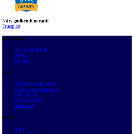
3 års godkendt garanti
Trustpilot
Autobutler
Om autobutler.dk
Presse
Kontakt
Info
*Priser og besparelser
FDM Værkstedskontrol
3 års garanti
Find værksted
Bilmærker
Bilråd
Blog