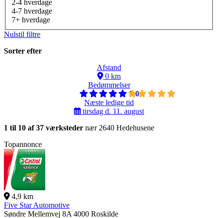
2-4 hverdage
4-7 hverdage
7+ hverdage
Nulstil filtre
Sorter efter
Afstand
0 km
Bedømmelser
5,0
Næste ledige tid
tirsdag d. 11. august
1 til 10 af 37 værksteder
nær 2640 Hedehusene
Topannonce
4,9 km
Five Star Automotive
Søndre Mellemvej 8A
4000 Roskilde