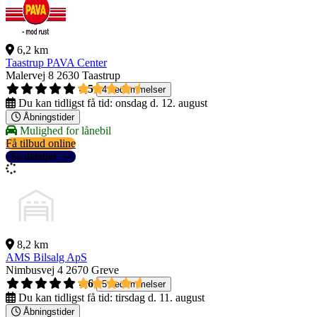
6,2 km
Taastrup PAVA Center
Malervej 8
2630 Taastrup
4,5
4 bedømmelser
Du kan tidligst få tid:
onsdag d. 12. august
Åbningstider
Mulighed for lånebil
Få tilbud online
Se detaljer
8,2 km
AMS Bilsalg ApS
Nimbusvej 4
2670 Greve
4,6
5 bedømmelser
Du kan tidligst få tid:
tirsdag d. 11. august
Åbningstider