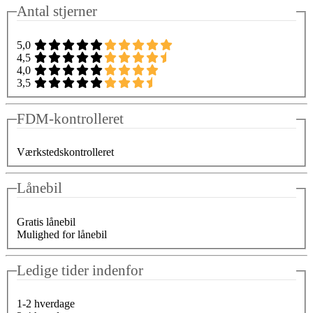
Antal stjerner
5,0
4,5
4,0
3,5
FDM-kontrolleret
Værkstedskontrolleret
Lånebil
Gratis lånebil
Mulighed for lånebil
Ledige tider indenfor
1-2 hverdage