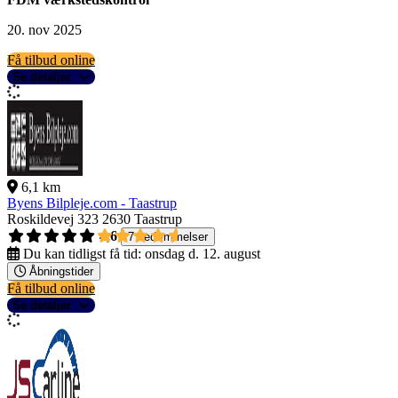
20. nov 2025
Få tilbud online
Se detaljer
6,1 km
Byens Bilpleje.com - Taastrup
Roskildevej 323
2630 Taastrup
4,6
7 bedømmelser
Du kan tidligst få tid:
onsdag d. 12. august
Åbningstider
Få tilbud online
Se detaljer