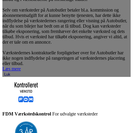
Selv om værksteder på Autobutler betaler bl.a. kommission og
abonnementsafgift for at kunne benytte tjenesten, har dette ikke
indflydelse på værkstedernes rangering eller visning på Autobutler,
når du som bilejer har bedt om at få tilbud. Dog kan værksteder
tilkøbe eksponering, som fremhæver det enkelte værksted og dets
tilbud. Hvis et værksted har tilkøbt eksponering, angiver vi altid, at
der er tale om en annonce.
Værkstedernes kontraktuelle forpligtelser over for Autobutler har
ikke nogen indflydelse på rangeringen af værkstedernes placering
eller tilbud.
Læs mere
Luk
FDM Værkstedskontrol
For udvalgte værksteder