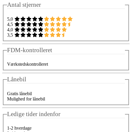
Antal stjerner
5,0
4,5
4,0
3,5
FDM-kontrolleret
Værkstedskontrolleret
Lånebil
Gratis lånebil
Mulighed for lånebil
Ledige tider indenfor
1-2 hverdage