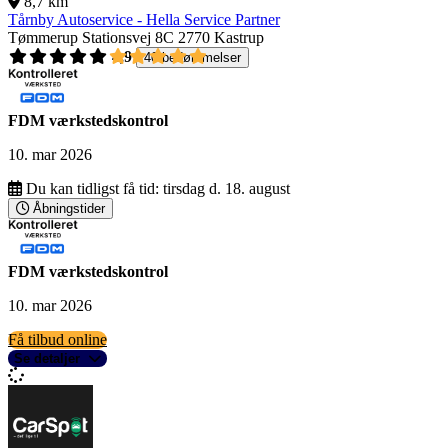
8,7 km
Tårnby Autoservice - Hella Service Partner
Tømmerup Stationsvej 8C
2770 Kastrup
4,9
40 bedømmelser
FDM værkstedskontrol
10. mar 2026
Du kan tidligst få tid:
tirsdag d. 18. august
Åbningstider
FDM værkstedskontrol
10. mar 2026
Få tilbud online
Se detaljer