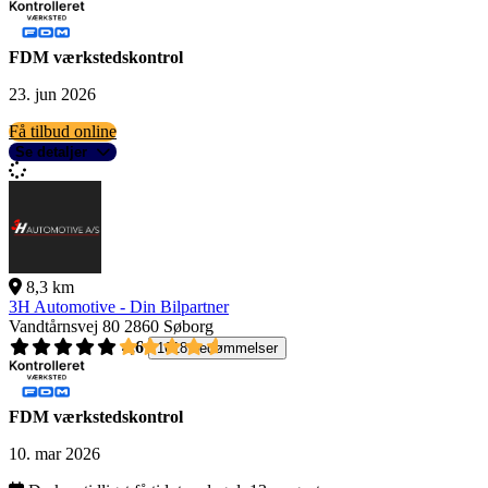
FDM værkstedskontrol
23. jun 2026
Få tilbud online
Se detaljer
8,3 km
3H Automotive - Din Bilpartner
Vandtårnsvej 80
2860 Søborg
4,6
1618 bedømmelser
FDM værkstedskontrol
10. mar 2026