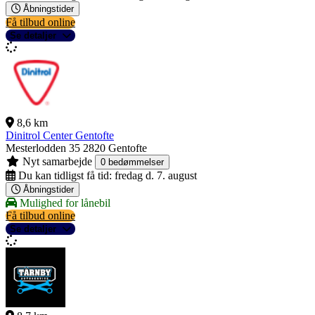
Åbningstider
Få tilbud online
Se detaljer
8,6 km
Dinitrol Center Gentofte
Mesterlodden 35
2820 Gentofte
Nyt samarbejde
0 bedømmelser
Du kan tidligst få tid:
fredag d. 7. august
Åbningstider
Mulighed for lånebil
Få tilbud online
Se detaljer