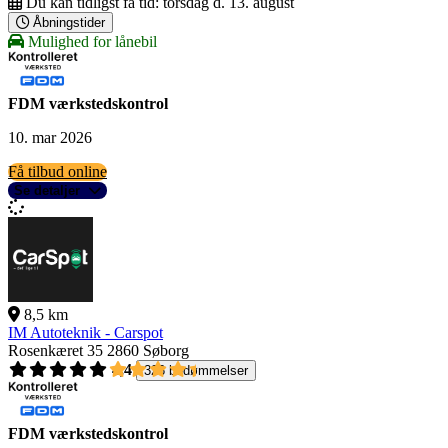
Du kan tidligst få tid:
torsdag d. 13. august
Åbningstider
Mulighed for lånebil
FDM værkstedskontrol
10. mar 2026
Få tilbud online
Se detaljer
8,5 km
IM Autoteknik - Carspot
Rosenkæret 35
2860 Søborg
4,4
326 bedømmelser
FDM værkstedskontrol