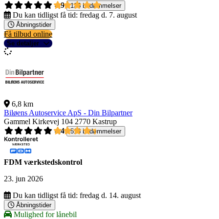
4,9
135 bedømmelser
Du kan tidligst få tid:
fredag d. 7. august
Åbningstider
Få tilbud online
Se detaljer
6,8 km
Biløens Autoservice ApS - Din Bilpartner
Gammel Kirkevej 104
2770 Kastrup
4,4
518 bedømmelser
FDM værkstedskontrol
23. jun 2026
Du kan tidligst få tid:
fredag d. 14. august
Åbningstider
Mulighed for lånebil