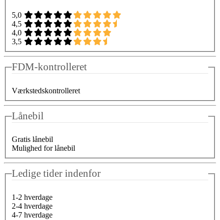
5,0
4,5
4,0
3,5
FDM-kontrolleret
Værkstedskontrolleret
Lånebil
Gratis lånebil
Mulighed for lånebil
Ledige tider indenfor
1-2 hverdage
2-4 hverdage
4-7 hverdage