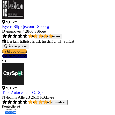
9,0 km
Byens Bilpleje.com - Søborg
Dynamovej 7
2860 Søborg
5,0
1 bedømmelser
Du kan tidligst få tid:
tirsdag d. 11. august
Åbningstider
Få tilbud online
Se detaljer
9,1 km
Thor Autocenter - CarSpot
Nyholms Alle 28
2610 Rødovre
4,5
1557 bedømmelser