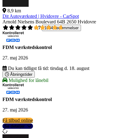
8,9 km
Dit Autoværksted | Hvidovre - CarSpot
Arnold Nielsens Boulevard 64B
2650 Hvidovre
4,7
1004 bedømmelser
FDM værkstedskontrol
27. maj 2026
Du kan tidligst få tid:
tirsdag d. 18. august
Åbningstider
Mulighed for lånebil
FDM værkstedskontrol
27. maj 2026
Få tilbud online
Se detaljer