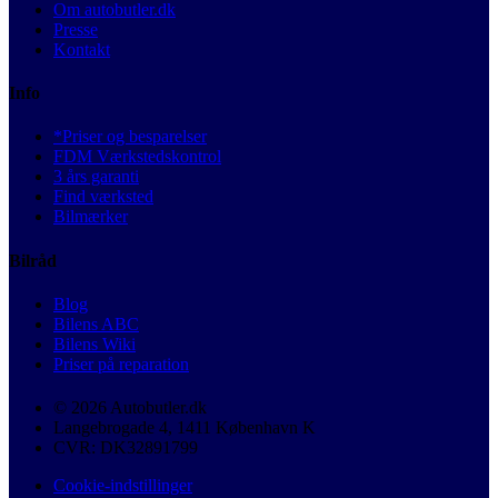
Om autobutler.dk
Presse
Kontakt
Info
*Priser og besparelser
FDM Værkstedskontrol
3 års garanti
Find værksted
Bilmærker
Bilråd
Blog
Bilens ABC
Bilens Wiki
Priser på reparation
© 2026 Autobutler.dk
Langebrogade 4, 1411 København K
CVR: DK32891799
Cookie-indstillinger