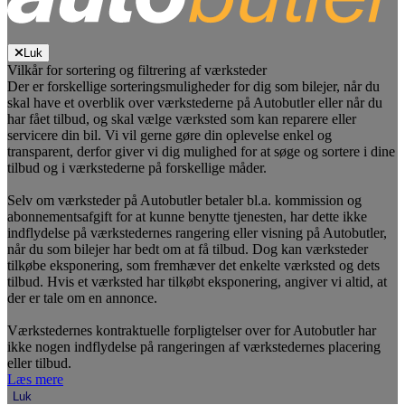
Luk
Vilkår for sortering og filtrering af værksteder
Der er forskellige sorteringsmuligheder for dig som bilejer, når du
skal have et overblik over værkstederne på Autobutler eller når du
har fået tilbud, og skal vælge værksted som kan reparere eller
servicere din bil. Vi vil gerne gøre din oplevelse enkel og
transparent, derfor giver vi dig mulighed for at søge og sortere i dine
tilbud og i værkstederne på forskellige måder.
Selv om værksteder på Autobutler betaler bl.a. kommission og
abonnementsafgift for at kunne benytte tjenesten, har dette ikke
indflydelse på værkstedernes rangering eller visning på Autobutler,
når du som bilejer har bedt om at få tilbud. Dog kan værksteder
tilkøbe eksponering, som fremhæver det enkelte værksted og dets
tilbud. Hvis et værksted har tilkøbt eksponering, angiver vi altid, at
der er tale om en annonce.
Værkstedernes kontraktuelle forpligtelser over for Autobutler har
ikke nogen indflydelse på rangeringen af værkstedernes placering
eller tilbud.
Læs mere
Luk