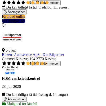
4,9
134 bedømmelser
Du kan tidligst få tid:
tirsdag d. 11. august
Åbningstider
Få tilbud online
Se detaljer
6,8 km
Biløens Autoservice ApS - Din Bilpartner
Gammel Kirkevej 104
2770 Kastrup
4,4
516 bedømmelser
FDM værkstedskontrol
23. jun 2026
Du kan tidligst få tid:
fredag d. 14. august
Åbningstider
Mulighed for lånebil