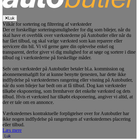
Luk
Vilkår for sortering og filtrering af værksteder
Der er forskellige sorteringsmuligheder for dig som bilejer, når du
skal have et overblik over værkstederne på Autobutler eller når du
har fået tilbud, og skal vælge værksted som kan reparere eller
servicere din bil. Vi vil gerne gøre din oplevelse enkel og
transparent, derfor giver vi dig mulighed for at søge og sortere i dine
tilbud og i værkstederne på forskellige måder.
Selv om værksteder på Autobutler betaler bl.a. kommission og
abonnementsafgift for at kunne benytte tjenesten, har dette ikke
indflydelse på værkstedernes rangering eller visning på Autobutler,
når du som bilejer har bedt om at få tilbud. Dog kan værksteder
tilkøbe eksponering, som fremhæver det enkelte værksted og dets
tilbud. Hvis et værksted har tilkøbt eksponering, angiver vi altid, at
der er tale om en annonce.
Værkstedernes kontraktuelle forpligtelser over for Autobutler har
ikke nogen indflydelse på rangeringen af værkstedernes placering
eller tilbud.
Læs mere
Luk