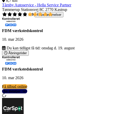
8,7 km
Tårnby Autoservice - Hella Service Partner
Tømmerup Stationsvej 8C
2770 Kastrup
4,9
41 bedømmelser
FDM værkstedskontrol
10. mar 2026
Du kan tidligst få tid:
onsdag d. 19. august
Åbningstider
FDM værkstedskontrol
10. mar 2026
Få tilbud online
Se detaljer