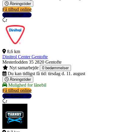
Åbningstider
Få tilbud online
Se detaljer
8,6 km
Dinitrol Center Gentofte
Mesterlodden 35
2820 Gentofte
Nyt samarbejde
0 bedømmelser
Du kan tidligst få tid:
tirsdag d. 11. august
Åbningstider
Mulighed for lånebil
Få tilbud online
Se detaljer