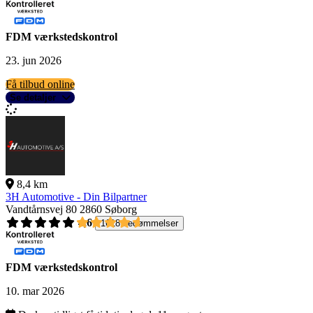
FDM værkstedskontrol
23. jun 2026
Få tilbud online
Se detaljer
8,4 km
3H Automotive - Din Bilpartner
Vandtårnsvej 80
2860 Søborg
4,6
1618 bedømmelser
FDM værkstedskontrol
10. mar 2026