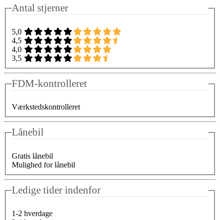
Antal stjerner
5,0
4,5
4,0
3,5
FDM-kontrolleret
Værkstedskontrolleret
Lånebil
Gratis lånebil
Mulighed for lånebil
Ledige tider indenfor
1-2 hverdage