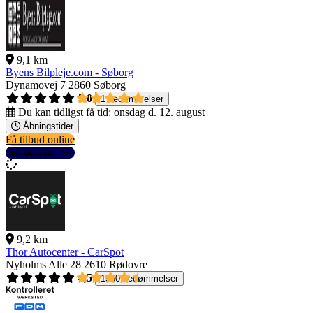
9,1 km
Byens Bilpleje.com - Søborg
Dynamovej 7
2860 Søborg
5,0
1 bedømmelser
Du kan tidligst få tid:
onsdag d. 12. august
Åbningstider
Få tilbud online
Se detaljer
9,2 km
Thor Autocenter - CarSpot
Nyholms Alle 28
2610 Rødovre
4,5
1560 bedømmelser