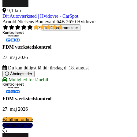
9,1 km
Dit Autoværksted | Hvidovre - CarSpot
Arnold Nielsens Boulevard 64B
2650 Hvidovre
4,7
1004 bedømmelser
FDM værkstedskontrol
27. maj 2026
Du kan tidligst få tid:
tirsdag d. 18. august
Åbningstider
Mulighed for lånebil
FDM værkstedskontrol
27. maj 2026
Få tilbud online
Se detaljer