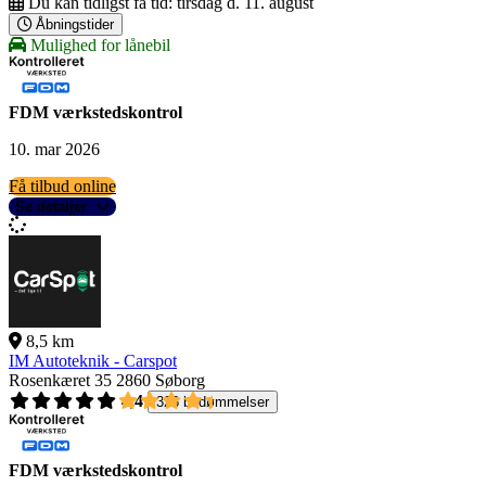
Du kan tidligst få tid:
tirsdag d. 11. august
Åbningstider
Mulighed for lånebil
FDM værkstedskontrol
10. mar 2026
Få tilbud online
Se detaljer
8,5 km
IM Autoteknik - Carspot
Rosenkæret 35
2860 Søborg
4,4
326 bedømmelser
FDM værkstedskontrol