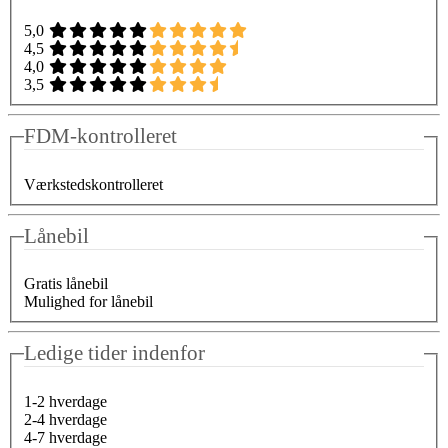
5,0
4,5
4,0
3,5
FDM-kontrolleret
Værkstedskontrolleret
Lånebil
Gratis lånebil
Mulighed for lånebil
Ledige tider indenfor
1-2 hverdage
2-4 hverdage
4-7 hverdage