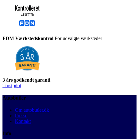
FDM Værkstedskontrol
For udvalgte værksteder
3 års godkendt garanti
Trustpilot
Autobutler
Om autobutler.dk
Presse
Kontakt
Info