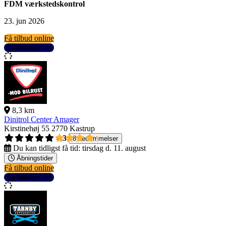
FDM værkstedskontrol
23. jun 2026
Få tilbud online
Se detaljer
8,3 km
Dinitrol Center Amager
Kirstinehøj 55
2770 Kastrup
4,3
8 bedømmelser
Du kan tidligst få tid:
tirsdag d. 11. august
Åbningstider
Få tilbud online
Se detaljer