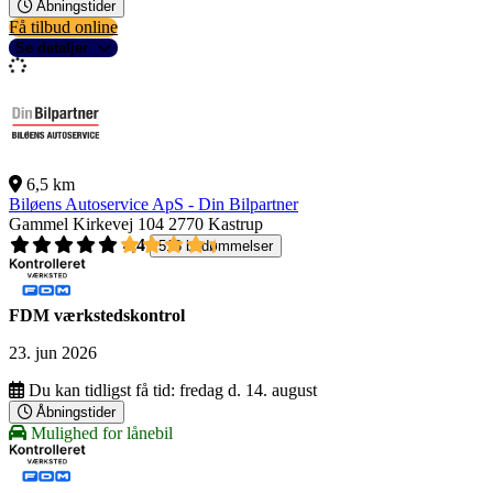
Åbningstider
Få tilbud online
Se detaljer
6,5 km
Biløens Autoservice ApS - Din Bilpartner
Gammel Kirkevej 104
2770 Kastrup
4,4
518 bedømmelser
FDM værkstedskontrol
23. jun 2026
Du kan tidligst få tid:
fredag d. 14. august
Åbningstider
Mulighed for lånebil