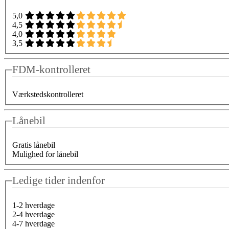
5,0
4,5
4,0
3,5
FDM-kontrolleret
Værkstedskontrolleret
Lånebil
Gratis lånebil
Mulighed for lånebil
Ledige tider indenfor
1-2 hverdage
2-4 hverdage
4-7 hverdage