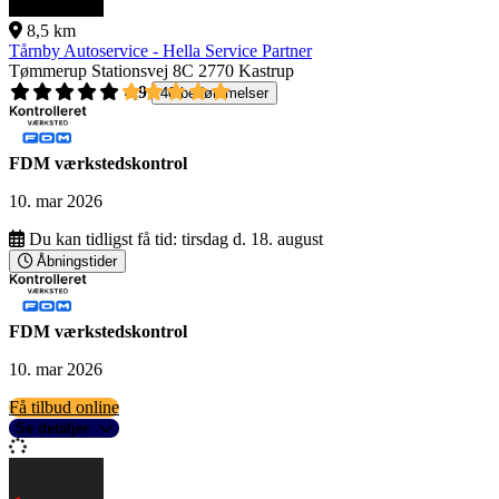
8,5 km
Tårnby Autoservice - Hella Service Partner
Tømmerup Stationsvej 8C
2770 Kastrup
4,9
40 bedømmelser
FDM værkstedskontrol
10. mar 2026
Du kan tidligst få tid:
tirsdag d. 18. august
Åbningstider
FDM værkstedskontrol
10. mar 2026
Få tilbud online
Se detaljer