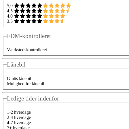
5,0
4,5
4,0
3,5
FDM-kontrolleret
Værkstedskontrolleret
Lånebil
Gratis lånebil
Mulighed for lånebil
Ledige tider indenfor
1-2 hverdage
2-4 hverdage
4-7 hverdage
7+ hverdage