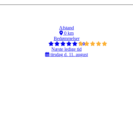
Afstand
0 km
Bedømmelser
5,0
Næste ledige tid
tirsdag d. 11. august