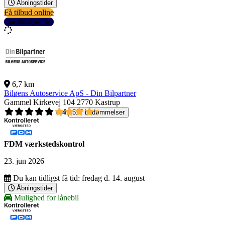
Åbningstider
Få tilbud online
Se detaljer
6,7 km
Biløens Autoservice ApS - Din Bilpartner
Gammel Kirkevej 104
2770 Kastrup
4,4
517 bedømmelser
FDM værkstedskontrol
23. jun 2026
Du kan tidligst få tid:
fredag d. 14. august
Åbningstider
Mulighed for lånebil