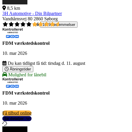
8,5 km
3H Automotive - Din Bilpartner
Vandtårnsvej 80
2860 Søborg
4,6
1619 bedømmelser
FDM værkstedskontrol
10. mar 2026
Du kan tidligst få tid:
tirsdag d. 11. august
Åbningstider
Mulighed for lånebil
FDM værkstedskontrol
10. mar 2026
Få tilbud online
Se detaljer