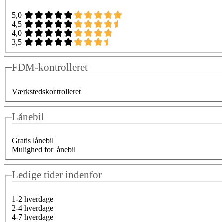
5,0
4,5
4,0
3,5
FDM-kontrolleret
Værkstedskontrolleret
Lånebil
Gratis lånebil
Mulighed for lånebil
Ledige tider indenfor
1-2 hverdage
2-4 hverdage
4-7 hverdage