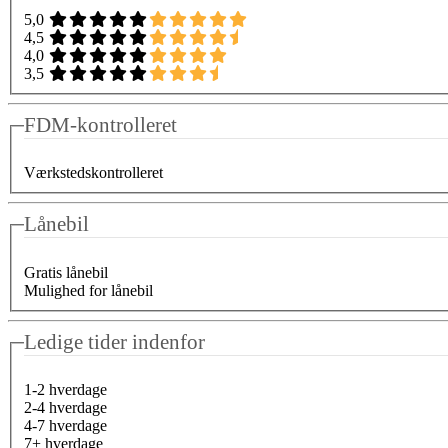
5,0
4,5
4,0
3,5
FDM-kontrolleret
Værkstedskontrolleret
Lånebil
Gratis lånebil
Mulighed for lånebil
Ledige tider indenfor
1-2 hverdage
2-4 hverdage
4-7 hverdage
7+ hverdage