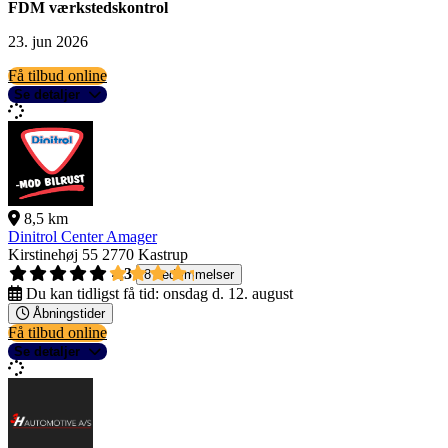
FDM værkstedskontrol
23. jun 2026
Få tilbud online
Se detaljer
8,5 km
Dinitrol Center Amager
Kirstinehøj 55
2770 Kastrup
4,3
8 bedømmelser
Du kan tidligst få tid:
onsdag d. 12. august
Åbningstider
Få tilbud online
Se detaljer