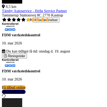
8,5 km
Tårnby Autoservice - Hella Service Partner
Tømmerup Stationsvej 8C
2770 Kastrup
4,9
41 bedømmelser
FDM værkstedskontrol
10. mar 2026
Du kan tidligst få tid:
onsdag d. 19. august
Åbningstider
FDM værkstedskontrol
10. mar 2026
Få tilbud online
Se detaljer