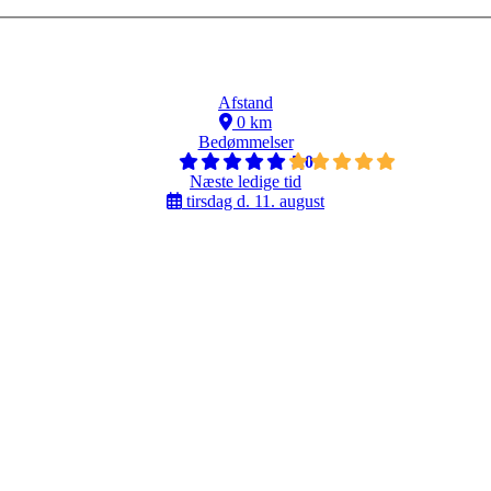
Afstand
0 km
Bedømmelser
5,0
Næste ledige tid
tirsdag d. 11. august