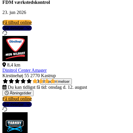
FDM værkstedskontrol
23. jun 2026
Få tilbud online
Se detaljer
8,4 km
Dinitrol Center Amager
Kirstinehøj 55
2770 Kastrup
4,3
8 bedømmelser
Du kan tidligst få tid:
onsdag d. 12. august
Åbningstider
Få tilbud online
Se detaljer