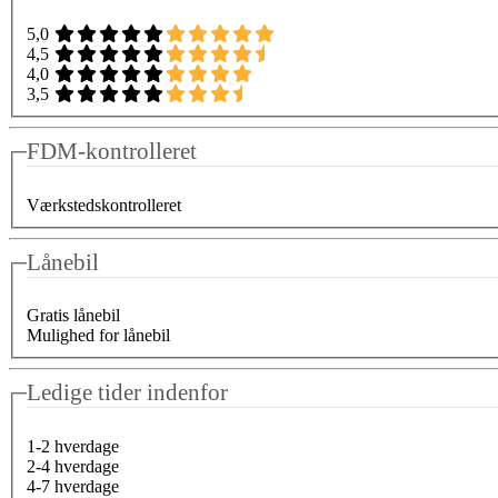
5,0
4,5
4,0
3,5
FDM-kontrolleret
Værkstedskontrolleret
Lånebil
Gratis lånebil
Mulighed for lånebil
Ledige tider indenfor
1-2 hverdage
2-4 hverdage
4-7 hverdage