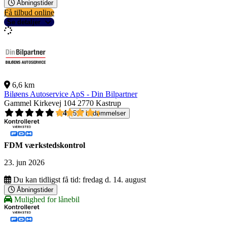
Åbningstider
Få tilbud online
Se detaljer
6,6 km
Biløens Autoservice ApS - Din Bilpartner
Gammel Kirkevej 104
2770 Kastrup
4,4
517 bedømmelser
FDM værkstedskontrol
23. jun 2026
Du kan tidligst få tid:
fredag d. 14. august
Åbningstider
Mulighed for lånebil