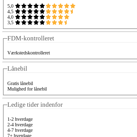
5,0
4,5
4,0
3,5
FDM-kontrolleret
Værkstedskontrolleret
Lånebil
Gratis lånebil
Mulighed for lånebil
Ledige tider indenfor
1-2 hverdage
2-4 hverdage
4-7 hverdage
7+ hverdage