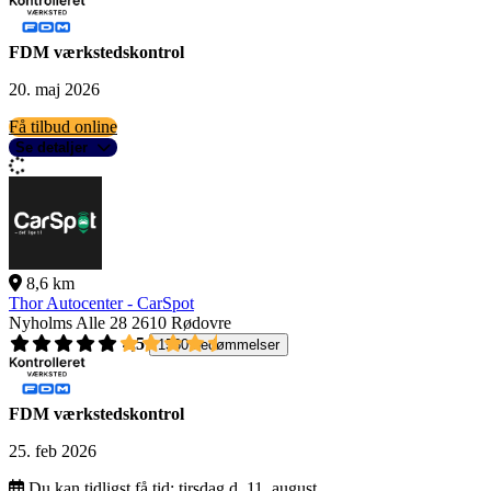
FDM værkstedskontrol
20. maj 2026
Få tilbud online
Se detaljer
8,6 km
Thor Autocenter - CarSpot
Nyholms Alle 28
2610 Rødovre
4,5
1560 bedømmelser
FDM værkstedskontrol
25. feb 2026
Du kan tidligst få tid:
tirsdag d. 11. august