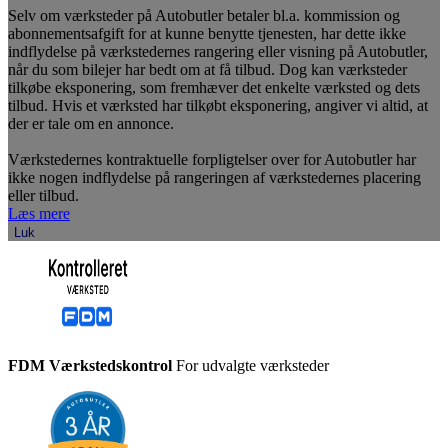
Selv om værksteder på Autobutler betaler bl.a. kommission og
abonnementsafgift for at kunne benytte tjenesten, har dette ikke
indflydelse på værkstedernes rangering eller visning på Autobutler,
når du som bilejer har bedt om at få tilbud. Dog kan værksteder
tilkøbe eksponering, som fremhæver det enkelte værksted og dets
tilbud. Hvis et værksted har tilkøbt eksponering, angiver vi altid, at
der er tale om en annonce.
Værkstedernes kontraktuelle forpligtelser over for Autobutler har
ikke nogen indflydelse på rangeringen af værkstedernes placering
eller tilbud.
Læs mere
Luk
FDM Værkstedskontrol
For udvalgte værksteder