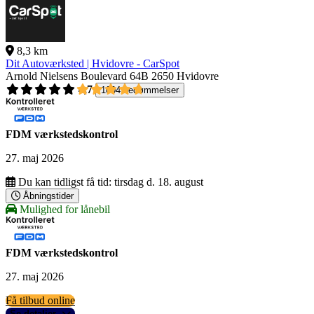
8,3 km
Dit Autoværksted | Hvidovre - CarSpot
Arnold Nielsens Boulevard 64B
2650 Hvidovre
4,7
1004 bedømmelser
FDM værkstedskontrol
27. maj 2026
Du kan tidligst få tid:
tirsdag d. 18. august
Åbningstider
Mulighed for lånebil
FDM værkstedskontrol
27. maj 2026
Få tilbud online
Se detaljer