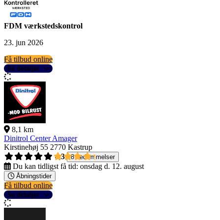
FDM værkstedskontrol
23. jun 2026
Få tilbud online
Se detaljer
8,1 km
Dinitrol Center Amager
Kirstinehøj 55
2770 Kastrup
4,3
8 bedømmelser
Du kan tidligst få tid:
onsdag d. 12. august
Åbningstider
Få tilbud online
Se detaljer