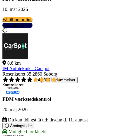
10. mar 2026
Få tilbud online
Se detaljer
8,6 km
IM Autoteknik - Carspot
Rosenkæret 35
2860 Søborg
4,4
326 bedømmelser
FDM værkstedskontrol
20. maj 2026
Du kan tidligst få tid:
tirsdag d. 11. august
Åbningstider
Mulighed for lånebil