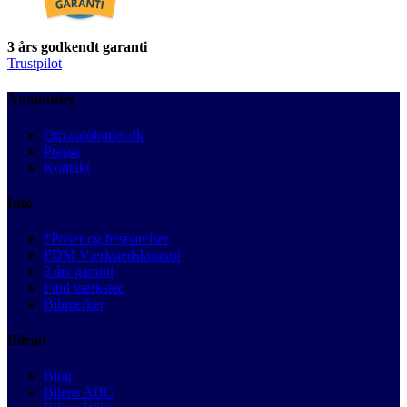
3 års godkendt garanti
Trustpilot
Autobutler
Om autobutler.dk
Presse
Kontakt
Info
*Priser og besparelser
FDM Værkstedskontrol
3 års garanti
Find værksted
Bilmærker
Bilråd
Blog
Bilens ABC