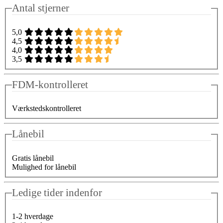
Antal stjerner
5,0
4,5
4,0
3,5
FDM-kontrolleret
Værkstedskontrolleret
Lånebil
Gratis lånebil
Mulighed for lånebil
Ledige tider indenfor
1-2 hverdage