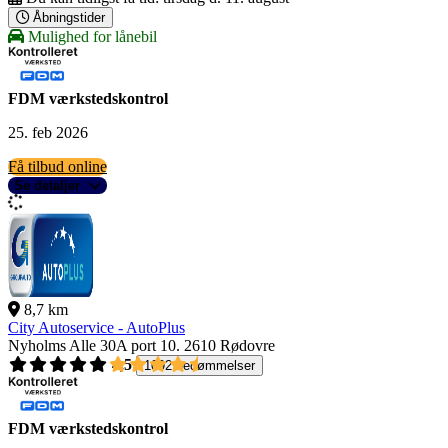
Åbningstider
Mulighed for lånebil
FDM værkstedskontrol
25. feb 2026
Få tilbud online
Se detaljer
8,7 km
City Autoservice - AutoPlus
Nyholms Alle 30A port 10.
2610 Rødovre
4,5
1092 bedømmelser
FDM værkstedskontrol