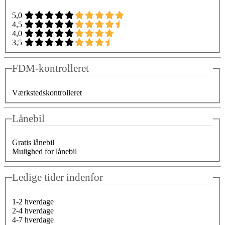
5,0
4,5
4,0
3,5
FDM-kontrolleret
Værkstedskontrolleret
Lånebil
Gratis lånebil
Mulighed for lånebil
Ledige tider indenfor
1-2 hverdage
2-4 hverdage
4-7 hverdage