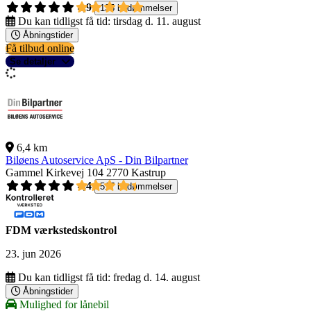
4,9
135 bedømmelser
Du kan tidligst få tid:
tirsdag d. 11. august
Åbningstider
Få tilbud online
Se detaljer
6,4 km
Biløens Autoservice ApS - Din Bilpartner
Gammel Kirkevej 104
2770 Kastrup
4,4
517 bedømmelser
FDM værkstedskontrol
23. jun 2026
Du kan tidligst få tid:
fredag d. 14. august
Åbningstider
Mulighed for lånebil