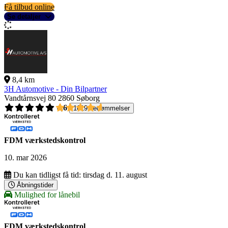
Få tilbud online
Se detaljer
8,4 km
3H Automotive - Din Bilpartner
Vandtårnsvej 80
2860 Søborg
4,6
1619 bedømmelser
FDM værkstedskontrol
10. mar 2026
Du kan tidligst få tid:
tirsdag d. 11. august
Åbningstider
Mulighed for lånebil
FDM værkstedskontrol