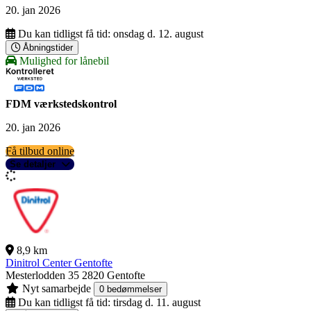
20. jan 2026
Du kan tidligst få tid:
onsdag d. 12. august
Åbningstider
Mulighed for lånebil
FDM værkstedskontrol
20. jan 2026
Få tilbud online
Se detaljer
8,9 km
Dinitrol Center Gentofte
Mesterlodden 35
2820 Gentofte
Nyt samarbejde
0 bedømmelser
Du kan tidligst få tid:
tirsdag d. 11. august