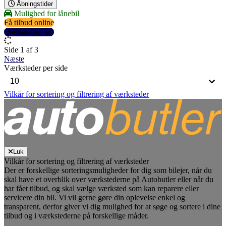
Åbningstider
Mulighed for lånebil
Få tilbud online
Se detaljer
Side 1 af 3
Næste
Værksteder per side
Vilkår for sortering og filtrering af værksteder
Luk
Vilkår for sortering og filtrering af værksteder
Der er forskellige sorteringsmuligheder for dig som bilejer, når du
skal have et overblik over værkstederne på Autobutler eller når du
har fået tilbud, og skal vælge værksted som kan reparere eller
servicere din bil. Vi vil gerne gøre din oplevelse enkel og
transparent, derfor giver vi dig mulighed for at søge og sortere i dine
tilbud og i værkstederne på forskellige måder.