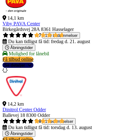
14,1 km
Viby PAVA Center
Birkegårdsvej 28A
8361 Hasselager
4,7
119 bedømmelser
Du kan tidligst få tid:
fredag d. 21. august
Åbningstider
Mulighed for lånebil
Få tilbud online
Se detaljer
14,2 km
Dinitrol Center Odder
Ballevej 18
8300 Odder
5,0
1 bedømmelser
Du kan tidligst få tid:
torsdag d. 13. august
Åbningstider
Få tilbud online