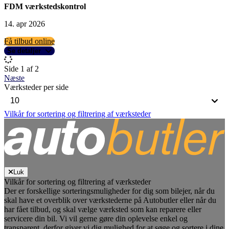
FDM værkstedskontrol
14. apr 2026
Få tilbud online
Se detaljer
Side 1 af 2
Næste
Værksteder per side
Vilkår for sortering og filtrering af værksteder
Luk
Vilkår for sortering og filtrering af værksteder
Der er forskellige sorteringsmuligheder for dig som bilejer, når du
skal have et overblik over værkstederne på Autobutler eller når du
har fået tilbud, og skal vælge værksted som kan reparere eller
servicere din bil. Vi vil gerne gøre din oplevelse enkel og
transparent, derfor giver vi dig mulighed for at søge og sortere i dine