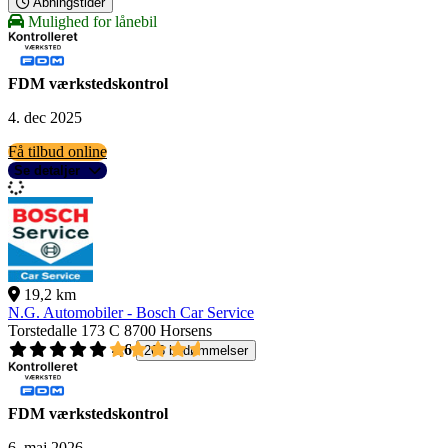
Åbningstider
Mulighed for lånebil
FDM værkstedskontrol
4. dec 2025
Få tilbud online
Se detaljer
19,2 km
N.G. Automobiler - Bosch Car Service
Torstedalle 173 C
8700 Horsens
4,6
268 bedømmelser
FDM værkstedskontrol
6. maj 2026