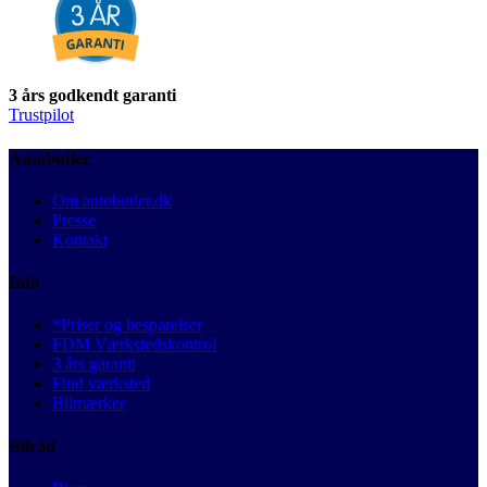
3 års godkendt garanti
Trustpilot
Autobutler
Om autobutler.dk
Presse
Kontakt
Info
*Priser og besparelser
FDM Værkstedskontrol
3 års garanti
Find værksted
Bilmærker
Bilråd