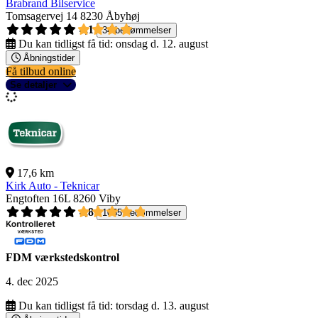
Brabrand Bilservice
Tomsagervej 14
8230 Åbyhøj
4,1
34 bedømmelser
Du kan tidligst få tid:
onsdag d. 12. august
Åbningstider
Få tilbud online
Se detaljer
17,6 km
Kirk Auto - Teknicar
Engtoften 16L
8260 Viby
4,8
1055 bedømmelser
FDM værkstedskontrol
4. dec 2025
Du kan tidligst få tid:
torsdag d. 13. august