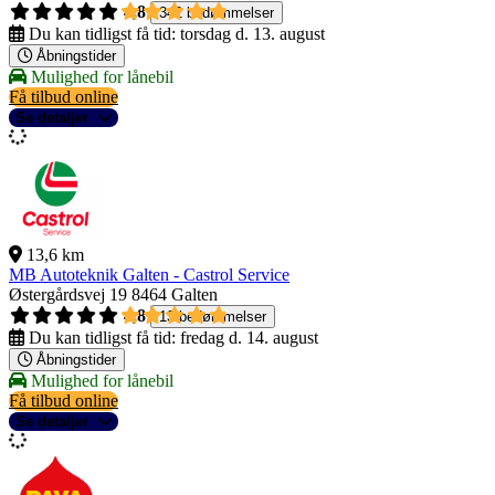
4,8
342 bedømmelser
Du kan tidligst få tid:
torsdag d. 13. august
Åbningstider
Mulighed for lånebil
Få tilbud online
Se detaljer
13,6 km
MB Autoteknik Galten - Castrol Service
Østergårdsvej 19
8464 Galten
4,8
13 bedømmelser
Du kan tidligst få tid:
fredag d. 14. august
Åbningstider
Mulighed for lånebil
Få tilbud online
Se detaljer