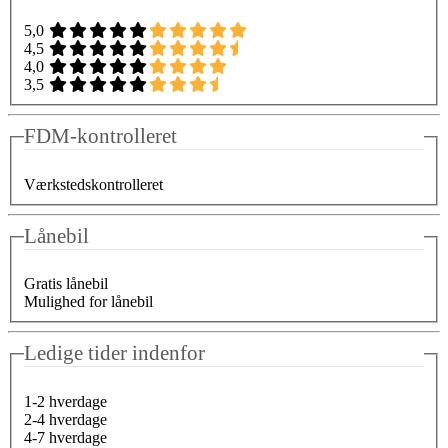
5,0
4,5
4,0
3,5
FDM-kontrolleret
Værkstedskontrolleret
Lånebil
Gratis lånebil
Mulighed for lånebil
Ledige tider indenfor
1-2 hverdage
2-4 hverdage
4-7 hverdage