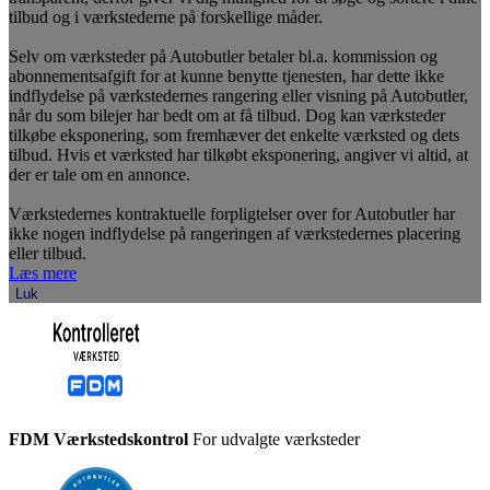
tilbud og i værkstederne på forskellige måder.
Selv om værksteder på Autobutler betaler bl.a. kommission og
abonnementsafgift for at kunne benytte tjenesten, har dette ikke
indflydelse på værkstedernes rangering eller visning på Autobutler,
når du som bilejer har bedt om at få tilbud. Dog kan værksteder
tilkøbe eksponering, som fremhæver det enkelte værksted og dets
tilbud. Hvis et værksted har tilkøbt eksponering, angiver vi altid, at
der er tale om en annonce.
Værkstedernes kontraktuelle forpligtelser over for Autobutler har
ikke nogen indflydelse på rangeringen af værkstedernes placering
eller tilbud.
Læs mere
Luk
FDM Værkstedskontrol
For udvalgte værksteder