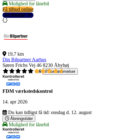
Mulighed for lånebil
Få tilbud online
Se detaljer
19,7 km
Din Bilpartner Aarhus
Søren Frichs Vej 46
8230 Åbyhøj
4,6
87 bedømmelser
FDM værkstedskontrol
14. apr 2026
Du kan tidligst få tid:
onsdag d. 12. august
Åbningstider
Mulighed for lånebil