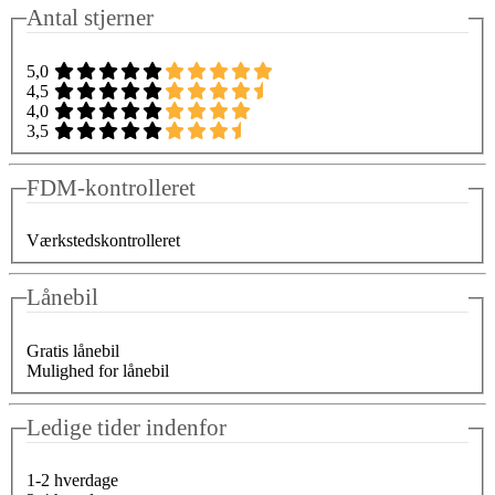
Antal stjerner
5,0
4,5
4,0
3,5
FDM-kontrolleret
Værkstedskontrolleret
Lånebil
Gratis lånebil
Mulighed for lånebil
Ledige tider indenfor
1-2 hverdage