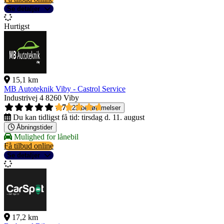
Se detaljer
Hurtigst
15,1 km
MB Autoteknik Viby - Castrol Service
Industrivej 4
8260 Viby
4,7
23 bedømmelser
Du kan tidligst få tid:
tirsdag d. 11. august
Åbningstider
Mulighed for lånebil
Få tilbud online
Se detaljer
17,2 km