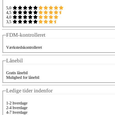
5,0
4,5
4,0
3,5
FDM-kontrolleret
Værkstedskontrolleret
Lånebil
Gratis lånebil
Mulighed for lånebil
Ledige tider indenfor
1-2 hverdage
2-4 hverdage
4-7 hverdage