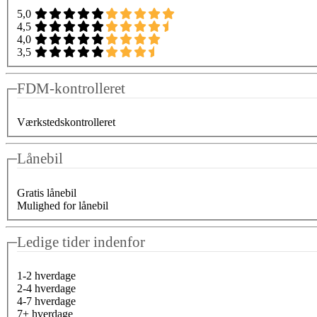
5,0
4,5
4,0
3,5
FDM-kontrolleret
Værkstedskontrolleret
Lånebil
Gratis lånebil
Mulighed for lånebil
Ledige tider indenfor
1-2 hverdage
2-4 hverdage
4-7 hverdage
7+ hverdage