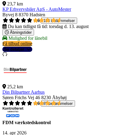
23,7 km
KP Erhvervsbiler ApS - AutoMester
Byvej 8
8370 Hadsten
4,6
188 bedømmelser
Du kan tidligst få tid:
torsdag d. 13. august
Åbningstider
Mulighed for lånebil
Få tilbud online
Se detaljer
25,2 km
Din Bilpartner Aarhus
Søren Frichs Vej 46
8230 Åbyhøj
4,6
87 bedømmelser
FDM værkstedskontrol
14. apr 2026