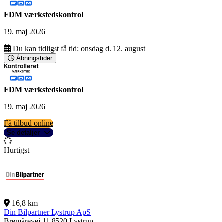
FDM værkstedskontrol
19. maj 2026
Du kan tidligst få tid:
onsdag d. 12. august
Åbningstider
FDM værkstedskontrol
19. maj 2026
Få tilbud online
Se detaljer
Hurtigst
16,8 km
Din Bilpartner Lystrup ApS
Bremårevej 11
8520 Lystrup