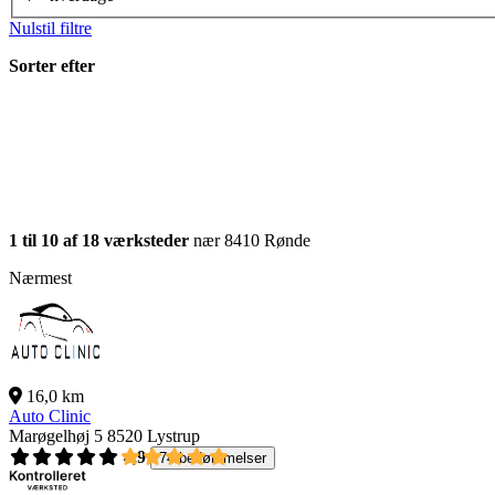
Nulstil filtre
Sorter efter
1 til 10 af 18 værksteder
nær 8410 Rønde
Nærmest
16,0 km
Auto Clinic
Marøgelhøj 5
8520 Lystrup
4,9
74 bedømmelser