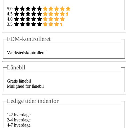
5,0
4,5
4,0
3,5
FDM-kontrolleret
Værkstedskontrolleret
Lånebil
Gratis lånebil
Mulighed for lånebil
Ledige tider indenfor
1-2 hverdage
2-4 hverdage
4-7 hverdage