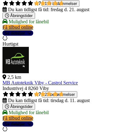
4,7
119 bedømmelser
Du kan tidligst få tid:
fredag d. 21. august
Åbningstider
Mulighed for lånebil
Få tilbud online
Se detaljer
Hurtigst
2,5 km
MB Autoteknik Viby - Castrol Service
Industrivej 4
8260 Viby
4,7
23 bedømmelser
Du kan tidligst få tid:
tirsdag d. 11. august
Åbningstider
Mulighed for lånebil
Få tilbud online
Se detaljer