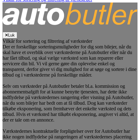
Luk
Vilkår for sortering og filtrering af værksteder
Der er forskellige sorteringsmuligheder for dig som bilejer, når du
skal have et overblik over værkstederne på Autobutler eller når du
har fået tilbud, og skal vælge værksted som kan reparere eller
servicere din bil. Vi vil gerne gøre din oplevelse enkel og
transparent, derfor giver vi dig mulighed for at søge og sortere i dine
tilbud og i værkstederne på forskellige måder.
Selv om værksteder på Autobutler betaler bl.a. kommission og
abonnementsafgift for at kunne benytte tjenesten, har dette ikke
indflydelse på værkstedernes rangering eller visning på Autobutler,
når du som bilejer har bedt om at få tilbud. Dog kan værksteder
tilkøbe eksponering, som fremhæver det enkelte værksted og dets
tilbud. Hvis et værksted har tilkøbt eksponering, angiver vi altid, at
der er tale om en annonce.
Værkstedernes kontraktuelle forpligtelser over for Autobutler har
ikke nogen indflydelse på rangeringen af værkstedernes placering