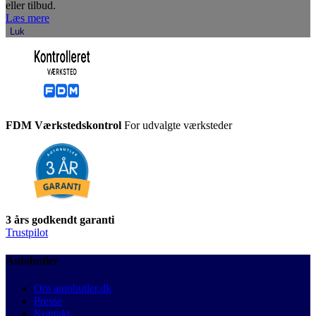
eller tilbud.
Læs mere
Luk
FDM Værkstedskontrol
For udvalgte værksteder
3 års godkendt garanti
Trustpilot
Autobutler
Om autobutler.dk
Presse
Kontakt