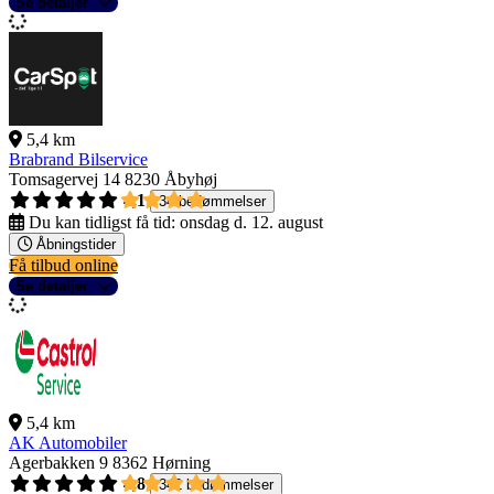
Se detaljer
5,4 km
Brabrand Bilservice
Tomsagervej 14
8230 Åbyhøj
4,1
34 bedømmelser
Du kan tidligst få tid:
onsdag d. 12. august
Åbningstider
Få tilbud online
Se detaljer
5,4 km
AK Automobiler
Agerbakken 9
8362 Hørning
4,8
342 bedømmelser