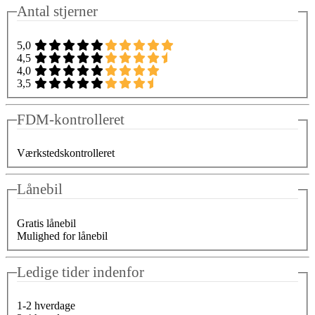
Antal stjerner
5,0
4,5
4,0
3,5
FDM-kontrolleret
Værkstedskontrolleret
Lånebil
Gratis lånebil
Mulighed for lånebil
Ledige tider indenfor
1-2 hverdage