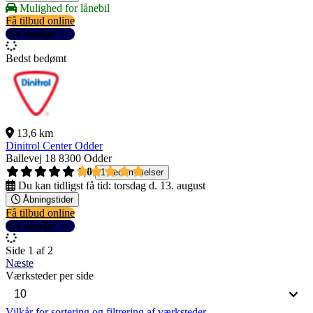
Mulighed for lånebil
Få tilbud online
Se detaljer
Bedst bedømt
13,6 km
Dinitrol Center Odder
Ballevej 18
8300 Odder
5,0
1 bedømmelser
Du kan tidligst få tid:
torsdag d. 13. august
Åbningstider
Få tilbud online
Se detaljer
Side 1 af 2
Næste
Værksteder per side
Vilkår for sortering og filtrering af værksteder