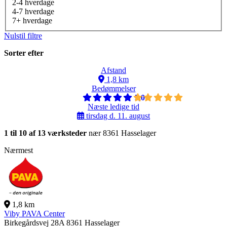
2-4 hverdage
4-7 hverdage
7+ hverdage
Nulstil filtre
Sorter efter
Afstand
1,8 km
Bedømmelser
5,0
Næste ledige tid
tirsdag d. 11. august
1 til 10 af 13 værksteder
nær 8361 Hasselager
Nærmest
1,8 km
Viby PAVA Center
Birkegårdsvej 28A
8361 Hasselager