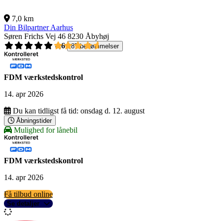
7,0 km
Din Bilpartner Aarhus
Søren Frichs Vej 46
8230 Åbyhøj
4,6
87 bedømmelser
FDM værkstedskontrol
14. apr 2026
Du kan tidligst få tid:
onsdag d. 12. august
Åbningstider
Mulighed for lånebil
FDM værkstedskontrol
14. apr 2026
Få tilbud online
Se detaljer