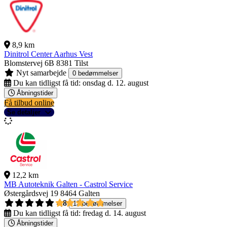
8,9 km
Dinitrol Center Aarhus Vest
Blomstervej 6B
8381 Tilst
Nyt samarbejde
0 bedømmelser
Du kan tidligst få tid:
onsdag d. 12. august
Åbningstider
Få tilbud online
Se detaljer
12,2 km
MB Autoteknik Galten - Castrol Service
Østergårdsvej 19
8464 Galten
4,8
13 bedømmelser
Du kan tidligst få tid:
fredag d. 14. august
Åbningstider