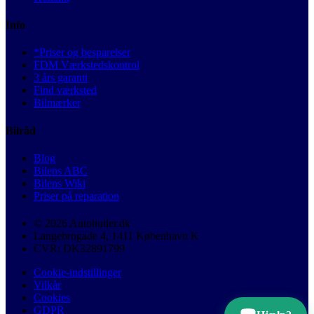
Info
*Priser og besparelser
FDM Værkstedskontrol
3 års garanti
Find værksted
Bilmærker
Bilråd
Blog
Bilens ABC
Bilens Wiki
Priser på reparation
© 2026 Autobutler.dk
Langebrogade 4, 1411 København K
CVR: DK32891799
Cookie-indstillinger
Vilkår
Cookies
GDPR