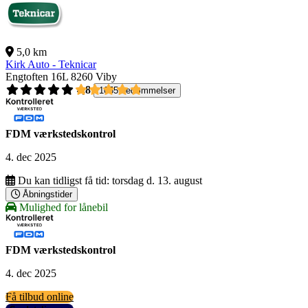
5,0 km
Kirk Auto - Teknicar
Engtoften 16L
8260 Viby
4,8
1055 bedømmelser
FDM værkstedskontrol
4. dec 2025
Du kan tidligst få tid:
torsdag d. 13. august
Åbningstider
Mulighed for lånebil
FDM værkstedskontrol
4. dec 2025
Få tilbud online