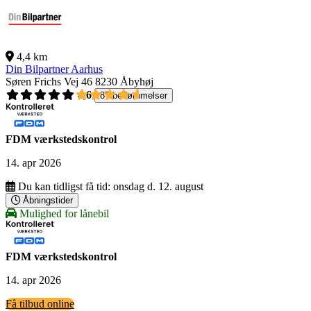
4,4 km
Din Bilpartner Aarhus
Søren Frichs Vej 46
8230 Åbyhøj
4,6
87 bedømmelser
FDM værkstedskontrol
14. apr 2026
Du kan tidligst få tid:
onsdag d. 12. august
Åbningstider
Mulighed for lånebil
FDM værkstedskontrol
14. apr 2026
Få tilbud online