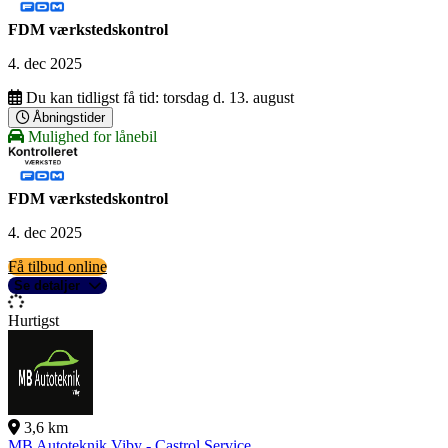
FDM værkstedskontrol
4. dec 2025
Du kan tidligst få tid:
torsdag d. 13. august
Åbningstider
Mulighed for lånebil
FDM værkstedskontrol
4. dec 2025
Få tilbud online
Se detaljer
Hurtigst
3,6 km
MB Autoteknik Viby - Castrol Service