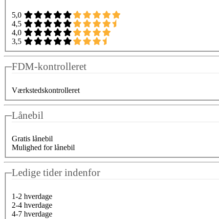
5,0
4,5
4,0
3,5
FDM-kontrolleret
Værkstedskontrolleret
Lånebil
Gratis lånebil
Mulighed for lånebil
Ledige tider indenfor
1-2 hverdage
2-4 hverdage
4-7 hverdage