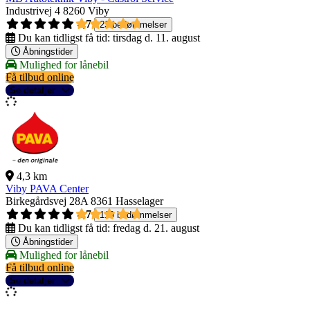
Industrivej 4
8260 Viby
4,7
23 bedømmelser
Du kan tidligst få tid:
tirsdag d. 11. august
Åbningstider
Mulighed for lånebil
Få tilbud online
Se detaljer
4,3 km
Viby PAVA Center
Birkegårdsvej 28A
8361 Hasselager
4,7
119 bedømmelser
Du kan tidligst få tid:
fredag d. 21. august
Åbningstider
Mulighed for lånebil
Få tilbud online
Se detaljer