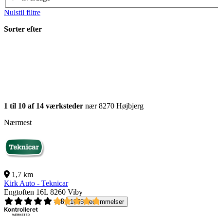
Nulstil filtre
Sorter efter
1 til 10 af 14 værksteder
nær 8270 Højbjerg
Nærmest
1,7 km
Kirk Auto - Teknicar
Engtoften 16L
8260 Viby
4,8
1055 bedømmelser