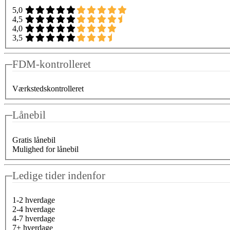
5,0
4,5
4,0
3,5
FDM-kontrolleret
Værkstedskontrolleret
Lånebil
Gratis lånebil
Mulighed for lånebil
Ledige tider indenfor
1-2 hverdage
2-4 hverdage
4-7 hverdage
7+ hverdage