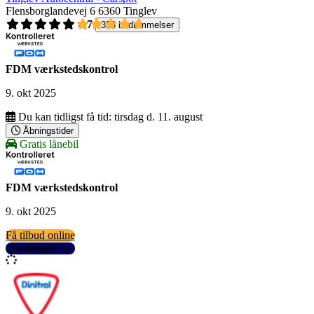
Flensborglandevej 6
6360 Tinglev
4,7
358 bedømmelser
FDM værkstedskontrol
9. okt 2025
Du kan tidligst få tid:
tirsdag d. 11. august
Åbningstider
Gratis lånebil
FDM værkstedskontrol
9. okt 2025
Få tilbud online
Se detaljer