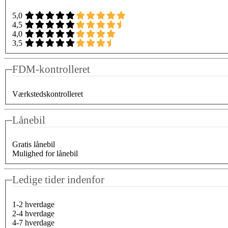
5,0
4,5
4,0
3,5
FDM-kontrolleret
Værkstedskontrolleret
Lånebil
Gratis lånebil
Mulighed for lånebil
Ledige tider indenfor
1-2 hverdage
2-4 hverdage
4-7 hverdage