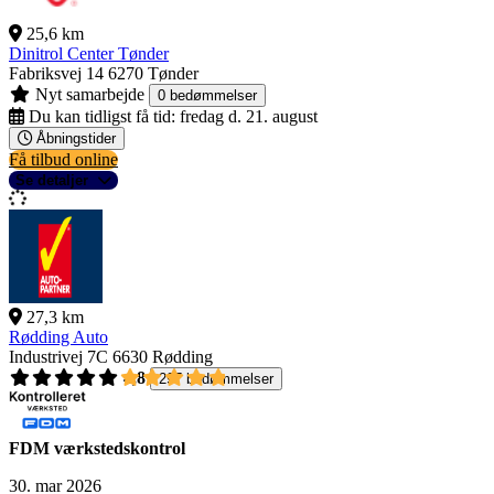
25,6 km
Dinitrol Center Tønder
Fabriksvej 14
6270 Tønder
Nyt samarbejde
0 bedømmelser
Du kan tidligst få tid:
fredag d. 21. august
Åbningstider
Få tilbud online
Se detaljer
27,3 km
Rødding Auto
Industrivej 7C
6630 Rødding
4,8
297 bedømmelser
FDM værkstedskontrol
30. mar 2026