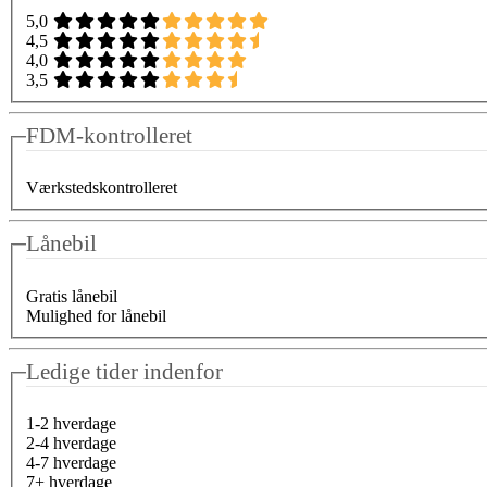
5,0
4,5
4,0
3,5
FDM-kontrolleret
Værkstedskontrolleret
Lånebil
Gratis lånebil
Mulighed for lånebil
Ledige tider indenfor
1-2 hverdage
2-4 hverdage
4-7 hverdage
7+ hverdage