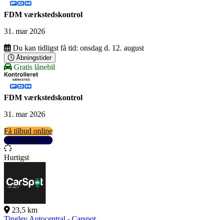
FDM værkstedskontrol
31. mar 2026
Du kan tidligst få tid:
onsdag d. 12. august
Åbningstider
Gratis lånebil
FDM værkstedskontrol
31. mar 2026
Få tilbud online
Se detaljer
Hurtigst
23,5 km
Tinglev Autocentral - Carspot