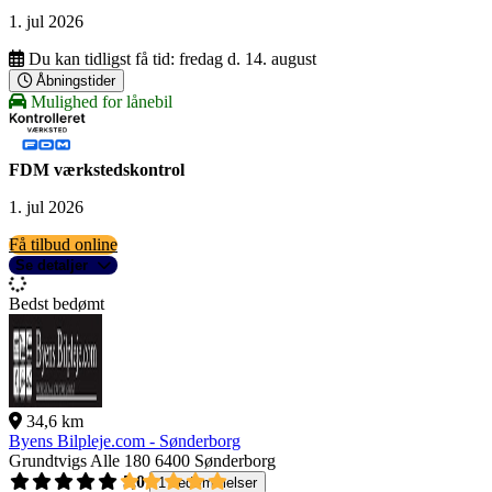
1. jul 2026
Du kan tidligst få tid:
fredag d. 14. august
Åbningstider
Mulighed for lånebil
FDM værkstedskontrol
1. jul 2026
Få tilbud online
Se detaljer
Bedst bedømt
34,6 km
Byens Bilpleje.com - Sønderborg
Grundtvigs Alle 180
6400 Sønderborg
5,0
1 bedømmelser