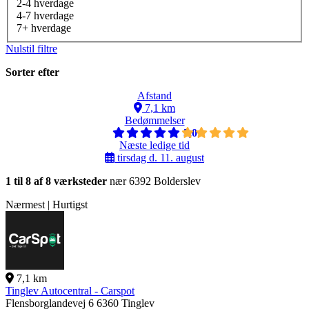
2-4 hverdage
4-7 hverdage
7+ hverdage
Nulstil filtre
Sorter efter
Afstand
7,1 km
Bedømmelser
5,0
Næste ledige tid
tirsdag d. 11. august
1 til 8 af 8 værksteder
nær 6392 Bolderslev
Nærmest | Hurtigst
7,1 km
Tinglev Autocentral - Carspot
Flensborglandevej 6
6360 Tinglev