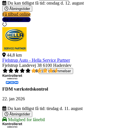
Du kan tidligst få tid:
onsdag d. 12. august
Åbningstider
Få tilbud online
Se detaljer
44,8 km
Fjelstrup Auto - Hella Service Partner
Fjelstrup Landevej 38
6100 Haderslev
4,6
157 bedømmelser
FDM værkstedskontrol
22. jan 2026
Du kan tidligst få tid:
tirsdag d. 11. august
Åbningstider
Mulighed for lånebil