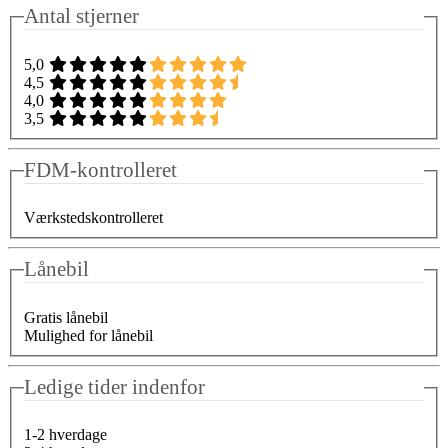
Antal stjerner
5,0
4,5
4,0
3,5
FDM-kontrolleret
Værkstedskontrolleret
Lånebil
Gratis lånebil
Mulighed for lånebil
Ledige tider indenfor
1-2 hverdage