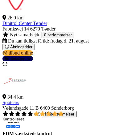
26,9 km
Dinitrol Center Tønder
Fabriksvej 14
6270 Tønder
Nyt samarbejde
0 bedømmelser
Du kan tidligst få tid:
fredag d. 21. august
Åbningstider
Få tilbud online
Se detaljer
34,4 km
Spotcars
Vølundsgade 11 B
6400 Sønderborg
4,9
18 bedømmelser
FDM værkstedskontrol