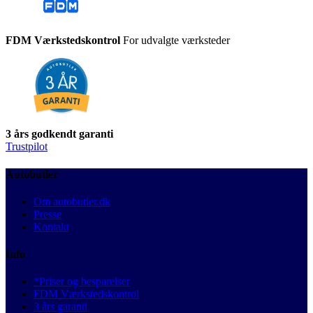
FDM Værkstedskontrol
For udvalgte værksteder
3 års godkendt garanti
Trustpilot
Autobutler
Om autobutler.dk
Presse
Kontakt
Info
*Priser og besparelser
FDM Værkstedskontrol
3 års garanti