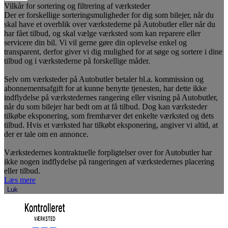
Vilkår for sortering og filtrering af værksteder
Der er forskellige sorteringsmuligheder for dig som bilejer, når du
skal have et overblik over værkstederne på Autobutler eller når du
har fået tilbud, og skal vælge værksted som kan reparere eller
servicere din bil. Vi vil gerne gøre din oplevelse enkel og
transparent, derfor giver vi dig mulighed for at søge og sortere i dine
tilbud og i værkstederne på forskellige måder.
Selv om værksteder på Autobutler betaler bl.a. kommission og
abonnementsafgift for at kunne benytte tjenesten, har dette ikke
indflydelse på værkstedernes rangering eller visning på Autobutler,
når du som bilejer har bedt om at få tilbud. Dog kan værksteder
tilkøbe eksponering, som fremhæver det enkelte værksted og dets
tilbud. Hvis et værksted har tilkøbt eksponering, angiver vi altid, at
der er tale om en annonce.
Værkstedernes kontraktuelle forpligtelser over for Autobutler har
ikke nogen indflydelse på rangeringen af værkstedernes placering
eller tilbud.
Læs mere
Luk