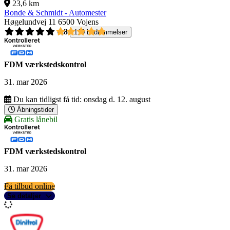
23,6 km
Bonde & Schmidt - Automester
Høgelundvej 11
6500 Vojens
4,8
110 bedømmelser
FDM værkstedskontrol
31. mar 2026
Du kan tidligst få tid:
onsdag d. 12. august
Åbningstider
Gratis lånebil
FDM værkstedskontrol
31. mar 2026
Få tilbud online
Se detaljer