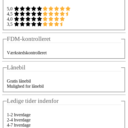
5,0
4,5
4,0
3,5
FDM-kontrolleret
Værkstedskontrolleret
Lånebil
Gratis lånebil
Mulighed for lånebil
Ledige tider indenfor
1-2 hverdage
2-4 hverdage
4-7 hverdage