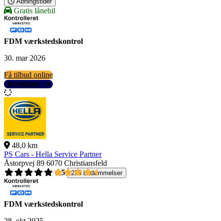
Åbningstider
Gratis lånebil
FDM værkstedskontrol
30. mar 2026
Få tilbud online
Se detaljer
48,0 km
PS Cars - Hella Service Partner
Åstorpvej 89
6070 Christiansfeld
4,5
228 bedømmelser
FDM værkstedskontrol
28. okt 2025