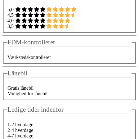
5,0
4,5
4,0
3,5
FDM-kontrolleret
Værkstedskontrolleret
Lånebil
Gratis lånebil
Mulighed for lånebil
Ledige tider indenfor
1-2 hverdage
2-4 hverdage
4-7 hverdage