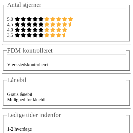
Antal stjerner
5,0
4,5
4,0
3,5
FDM-kontrolleret
Værkstedskontrolleret
Lånebil
Gratis lånebil
Mulighed for lånebil
Ledige tider indenfor
1-2 hverdage