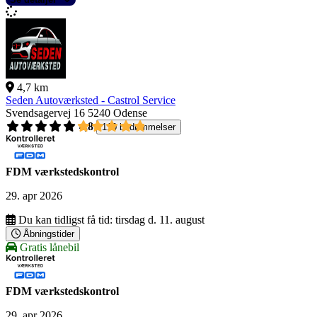
4,7 km
Seden Autoværksted - Castrol Service
Svendsagervej 16
5240 Odense
4,8
110 bedømmelser
FDM værkstedskontrol
29. apr 2026
Du kan tidligst få tid:
tirsdag d. 11. august
Åbningstider
Gratis lånebil
FDM værkstedskontrol
29. apr 2026