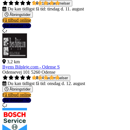
5,0
18 bedømmelser
Du kan tidligst få tid:
tirsdag d. 11. august
Åbningstider
Få tilbud online
Se detaljer
3,2 km
Byens Bilpleje.com - Odense S
Odensevej 101
5260 Odense
4,8
4 bedømmelser
Du kan tidligst få tid:
onsdag d. 12. august
Åbningstider
Få tilbud online
Se detaljer