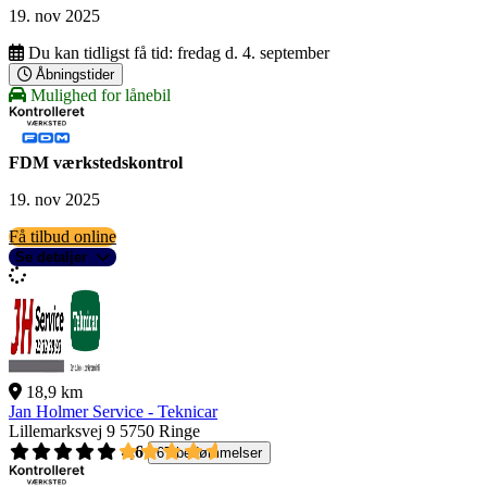
19. nov 2025
Du kan tidligst få tid:
fredag d. 4. september
Åbningstider
Mulighed for lånebil
FDM værkstedskontrol
19. nov 2025
Få tilbud online
Se detaljer
18,9 km
Jan Holmer Service - Teknicar
Lillemarksvej 9
5750 Ringe
4,6
67 bedømmelser