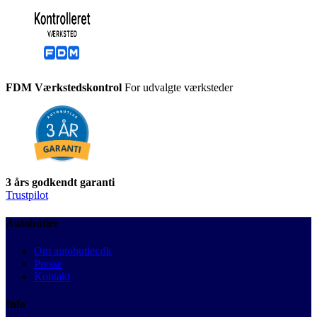
FDM Værkstedskontrol
For udvalgte værksteder
3 års godkendt garanti
Trustpilot
Autobutler
Om autobutler.dk
Presse
Kontakt
Info