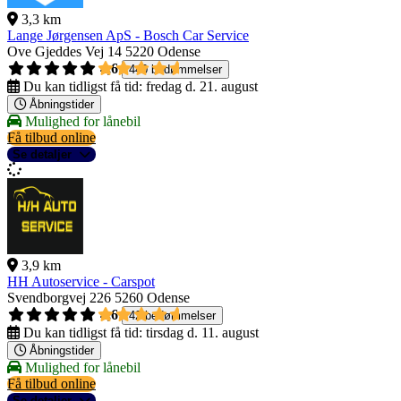
3,3 km
Lange Jørgensen ApS - Bosch Car Service
Ove Gjeddes Vej 14
5220 Odense
4,6
440 bedømmelser
Du kan tidligst få tid:
fredag d. 21. august
Åbningstider
Mulighed for lånebil
Få tilbud online
Se detaljer
3,9 km
HH Autoservice - Carspot
Svendborgvej 226
5260 Odense
4,6
42 bedømmelser
Du kan tidligst få tid:
tirsdag d. 11. august
Åbningstider
Mulighed for lånebil
Få tilbud online
Se detaljer