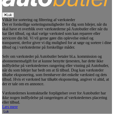
Luk
Vilkår for sortering og filtrering af værksteder
Der er forskellige sorteringsmuligheder for dig som bilejer, når du
skal have et overblik over værkstederne på Autobutler eller når du
har fået tilbud, og skal vælge værksted som kan reparere eller
servicere din bil. Vi vil gerne gøre din oplevelse enkel og
transparent, derfor giver vi dig mulighed for at søge og sortere i dine
tilbud og i værkstederne på forskellige måder.
Selv om værksteder på Autobutler betaler bl.a. kommission og
abonnementsafgift for at kunne benytte tjenesten, har dette ikke
indflydelse på værkstedernes rangering eller visning på Autobutler,
når du som bilejer har bedt om at få tilbud. Dog kan værksteder
tilkøbe eksponering, som fremhæver det enkelte værksted og dets
tilbud. Hvis et værksted har tilkøbt eksponering, angiver vi altid, at
der er tale om en annonce.
Værkstedernes kontraktuelle forpligtelser over for Autobutler har
ikke nogen indflydelse på rangeringen af værkstedernes placering
eller tilbud.
Læs mere
Luk