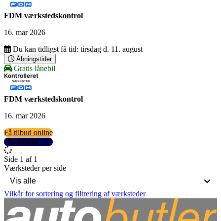
FDM værkstedskontrol
16. mar 2026
Du kan tidligst få tid:
tirsdag d. 11. august
Åbningstider
Gratis lånebil
FDM værkstedskontrol
16. mar 2026
Få tilbud online
Se detaljer
Side 1 af 1
Værksteder per side
Vilkår for sortering og filtrering af værksteder