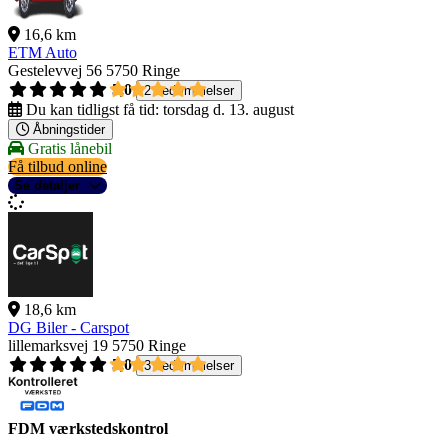
16,6 km
ETM Auto
Gestelevvej 56
5750 Ringe
5,0
2 bedømmelser
Du kan tidligst få tid:
torsdag d. 13. august
Åbningstider
Gratis lånebil
Få tilbud online
Se detaljer
18,6 km
DG Biler - Carspot
lillemarksvej 19
5750 Ringe
5,0
3 bedømmelser
FDM værkstedskontrol