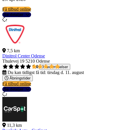
Få tilbud online
Se detaljer
7,5 km
Dinitrol Center Odense
Thulevej 19
5210 Odense
5,0
3 bedømmelser
Du kan tidligst få tid:
tirsdag d. 11. august
Åbningstider
Få tilbud online
Se detaljer
11,3 km