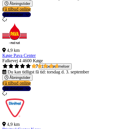
Åbningstider
Få tilbud online
Se detaljer
4,9 km
Køge Pava Center
Falkevej 4
4600 Køge
4,7
13 bedømmelser
Du kan tidligst få tid:
torsdag d. 3. september
Åbningstider
Få tilbud online
Se detaljer
4,9 km