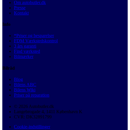
Om autobutler.dk
Presse
Kontakt
Info
*Priser og besparelser
FDM Værkstedskontrol
3 års garanti
Find værksted
Bilmærker
Bilråd
Blog
Bilens ABC
Bilens Wiki
Priser på reparation
© 2026 Autobutler.dk
Langebrogade 4, 1411 København K
CVR: DK32891799
Cookie-indstillinger