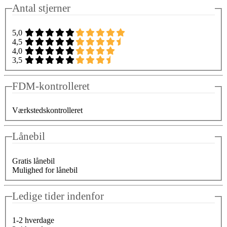
Antal stjerner
5,0
4,5
4,0
3,5
FDM-kontrolleret
Værkstedskontrolleret
Lånebil
Gratis lånebil
Mulighed for lånebil
Ledige tider indenfor
1-2 hverdage