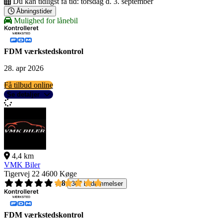
Du kan tidligst få tid:
torsdag d. 3. september
Åbningstider
Mulighed for lånebil
FDM værkstedskontrol
28. apr 2026
Få tilbud online
Se detaljer
4,4 km
VMK Biler
Tigervej 22
4600 Køge
4,8
367 bedømmelser
FDM værkstedskontrol