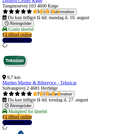
Dinitrol Center Køge
Tangmosevej 103
4600 Køge
4,5
146 bedømmelser
Du kan tidligst få tid:
mandag d. 10. august
Åbningstider
Gratis lånebil
Få tilbud online
Se detaljer
9,7 km
Martins Marine & Bilservice - Teknicar
Solvangsvej 2
4681 Herfølge
4,7
51 bedømmelser
Du kan tidligst få tid:
torsdag d. 27. august
Åbningstider
Mulighed for lånebil
Få tilbud online
Se detaljer