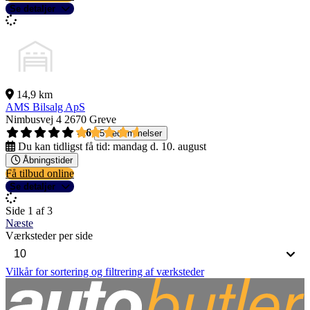
Se detaljer
14,9 km
AMS Bilsalg ApS
Nimbusvej 4
2670 Greve
4,6
5 bedømmelser
Du kan tidligst få tid:
mandag d. 10. august
Åbningstider
Få tilbud online
Se detaljer
Side 1 af 3
Næste
Værksteder per side
Vilkår for sortering og filtrering af værksteder