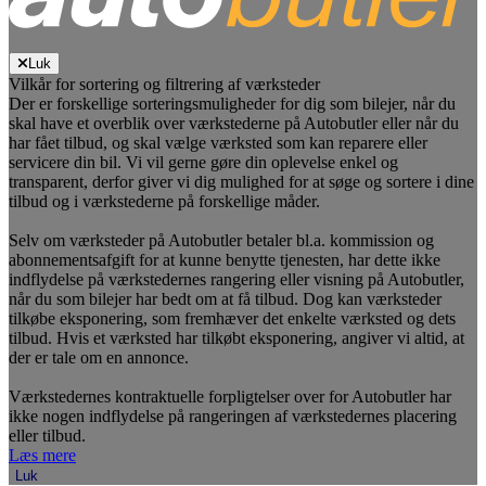
Luk
Vilkår for sortering og filtrering af værksteder
Der er forskellige sorteringsmuligheder for dig som bilejer, når du
skal have et overblik over værkstederne på Autobutler eller når du
har fået tilbud, og skal vælge værksted som kan reparere eller
servicere din bil. Vi vil gerne gøre din oplevelse enkel og
transparent, derfor giver vi dig mulighed for at søge og sortere i dine
tilbud og i værkstederne på forskellige måder.
Selv om værksteder på Autobutler betaler bl.a. kommission og
abonnementsafgift for at kunne benytte tjenesten, har dette ikke
indflydelse på værkstedernes rangering eller visning på Autobutler,
når du som bilejer har bedt om at få tilbud. Dog kan værksteder
tilkøbe eksponering, som fremhæver det enkelte værksted og dets
tilbud. Hvis et værksted har tilkøbt eksponering, angiver vi altid, at
der er tale om en annonce.
Værkstedernes kontraktuelle forpligtelser over for Autobutler har
ikke nogen indflydelse på rangeringen af værkstedernes placering
eller tilbud.
Læs mere
Luk