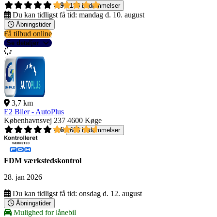
4,9
135 bedømmelser
Du kan tidligst få tid:
mandag d. 10. august
Åbningstider
Få tilbud online
Se detaljer
3,7 km
E2 Biler - AutoPlus
Københavnsvej 237
4600 Køge
4,6
688 bedømmelser
FDM værkstedskontrol
28. jan 2026
Du kan tidligst få tid:
onsdag d. 12. august
Åbningstider
Mulighed for lånebil