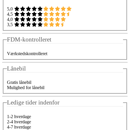
5,0
4,5
4,0
3,5
FDM-kontrolleret
Værkstedskontrolleret
Lånebil
Gratis lånebil
Mulighed for lånebil
Ledige tider indenfor
1-2 hverdage
2-4 hverdage
4-7 hverdage