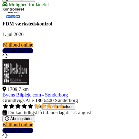
Mulighed for lånebil
FDM værkstedskontrol
1. jul 2026
Få tilbud online
Se detaljer
1709,7 km
Byens Bilpleje.com - Sønderborg
Grundtvigs Alle 180
6400 Sønderborg
5,0
1 bedømmelser
Du kan tidligst få tid:
onsdag d. 12. august
Åbningstider
Få tilbud online
Se detaljer