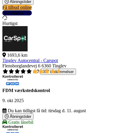
Åbningstider
Få tilbud online
Se detaljer
Hurtigst
1693,6 km
Tinglev Autocentral - Carspot
Flensborglandevej 6
6360 Tinglev
4,7
357 bedømmelser
FDM værkstedskontrol
9. okt 2025
Du kan tidligst få tid:
tirsdag d. 11. august
Åbningstider
Gratis lånebil