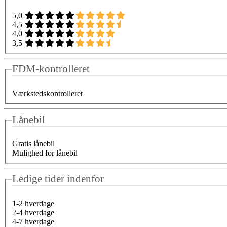
5,0
4,5
4,0
3,5
FDM-kontrolleret
Værkstedskontrolleret
Lånebil
Gratis lånebil
Mulighed for lånebil
Ledige tider indenfor
1-2 hverdage
2-4 hverdage
4-7 hverdage