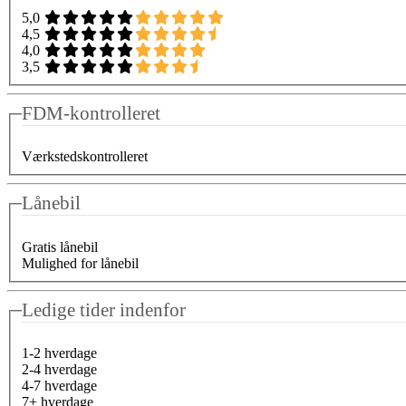
5,0
4,5
4,0
3,5
FDM-kontrolleret
Værkstedskontrolleret
Lånebil
Gratis lånebil
Mulighed for lånebil
Ledige tider indenfor
1-2 hverdage
2-4 hverdage
4-7 hverdage
7+ hverdage