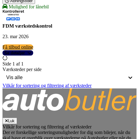
Åbningstider
Mulighed for lånebil
FDM værkstedskontrol
23. mar 2026
Få tilbud online
Se detaljer
Side 1 af 1
Værksteder per side
Vilkår for sortering og filtrering af værksteder
Luk
Vilkår for sortering og filtrering af værksteder
Der er forskellige sorteringsmuligheder for dig som bilejer, når du
skal have et overblik over værkstederne på Autobutler eller når du