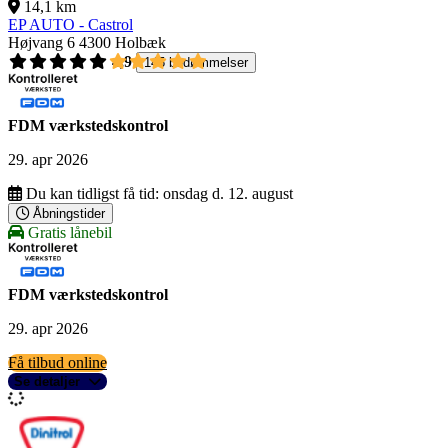
14,1 km
EP AUTO - Castrol
Højvang 6
4300 Holbæk
4,9
145 bedømmelser
FDM værkstedskontrol
29. apr 2026
Du kan tidligst få tid:
onsdag d. 12. august
Åbningstider
Gratis lånebil
FDM værkstedskontrol
29. apr 2026
Få tilbud online
Se detaljer