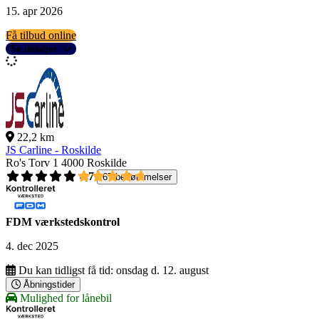
15. apr 2026
Få tilbud online
Se detaljer
22,2 km
JS Carline - Roskilde
Ro's Torv 1
4000 Roskilde
4,7
67 bedømmelser
FDM værkstedskontrol
4. dec 2025
Du kan tidligst få tid:
onsdag d. 12. august
Åbningstider
Mulighed for lånebil