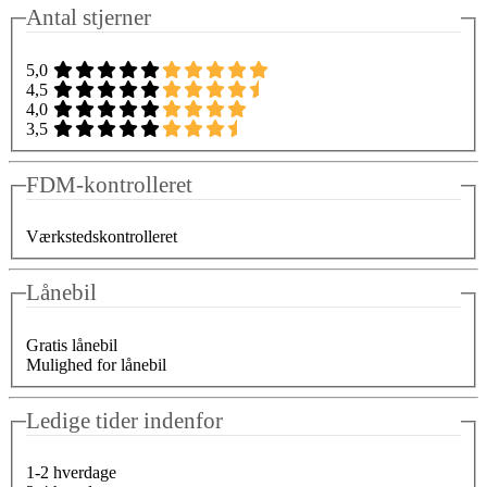
Antal stjerner
5,0
4,5
4,0
3,5
FDM-kontrolleret
Værkstedskontrolleret
Lånebil
Gratis lånebil
Mulighed for lånebil
Ledige tider indenfor
1-2 hverdage