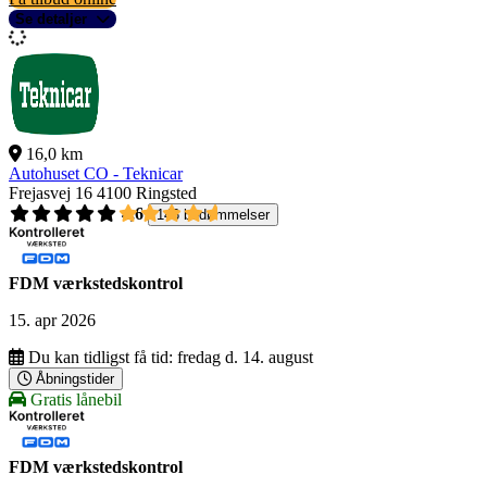
Se detaljer
16,0 km
Autohuset CO - Teknicar
Frejasvej 16
4100 Ringsted
4,6
146 bedømmelser
FDM værkstedskontrol
15. apr 2026
Du kan tidligst få tid:
fredag d. 14. august
Åbningstider
Gratis lånebil
FDM værkstedskontrol