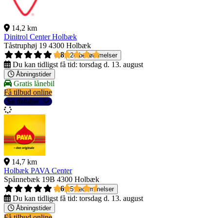
14,2 km
Dinitrol Center Holbæk
Tåstruphøj 19
4300 Holbæk
4,8
24 bedømmelser
Du kan tidligst få tid:
torsdag d. 13. august
Åbningstider
Gratis lånebil
Få tilbud online
Se detaljer
14,7 km
Holbæk PAVA Center
Spånnebæk 19B
4300 Holbæk
4,6
5 bedømmelser
Du kan tidligst få tid:
torsdag d. 13. august
Åbningstider
Få tilbud online