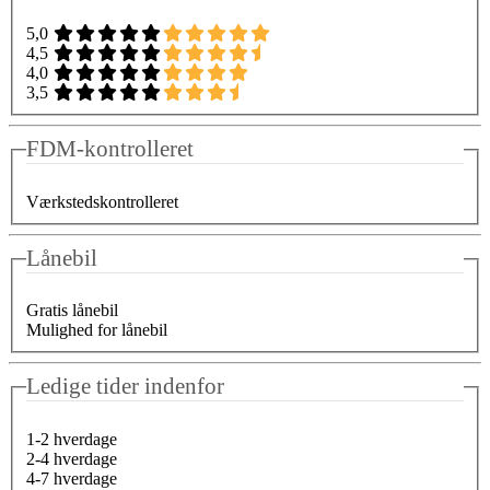
5,0
4,5
4,0
3,5
FDM-kontrolleret
Værkstedskontrolleret
Lånebil
Gratis lånebil
Mulighed for lånebil
Ledige tider indenfor
1-2 hverdage
2-4 hverdage
4-7 hverdage