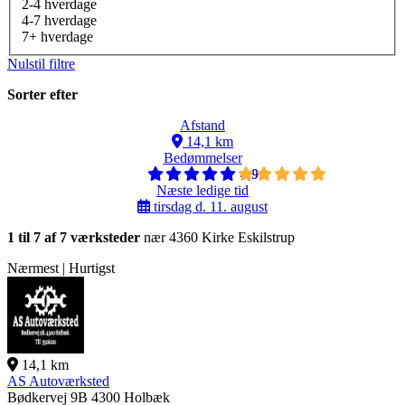
2-4 hverdage
4-7 hverdage
7+ hverdage
Nulstil filtre
Sorter efter
Afstand
14,1 km
Bedømmelser
4,9
Næste ledige tid
tirsdag d. 11. august
1 til 7 af 7 værksteder
nær 4360 Kirke Eskilstrup
Nærmest | Hurtigst
14,1 km
AS Autoværksted
Bødkervej 9B
4300 Holbæk