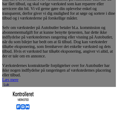
har fået tilbud, og skal vælge værksted som kan reparere eller
servicere din bil. Vi vil gerne gøre din oplevelse enkel og
transparent, derfor giver vi dig mulighed for at søge og sortere i dine
tilbud og i værkstederne på forskellige måder.
Selv om værksteder på Autobutler betaler bl.a. kommission og
abonnementsafgift for at kunne benytte tjenesten, har dette ikke
indflydelse på værkstedernes rangering eller visning på Autobutler,
når du som bilejer har bedt om at få tilbud. Dog kan værksteder
tilkøbe eksponering, som fremhæver det enkelte værksted og dets
tilbud. Hvis et værksted har tilkøbt eksponering, angiver vi altid, at
der er tale om en annonce.
Værkstedernes kontraktuelle forpligtelser over for Autobutler har
ikke nogen indflydelse på rangeringen af værkstedernes placering
eller tilbud.
Læs mere
Luk