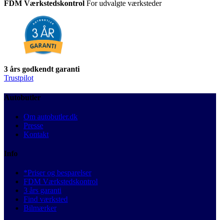
FDM Værkstedskontrol
For udvalgte værksteder
3 års godkendt garanti
Trustpilot
Autobutler
Om autobutler.dk
Presse
Kontakt
Info
*Priser og besparelser
FDM Værkstedskontrol
3 års garanti
Find værksted
Bilmærker