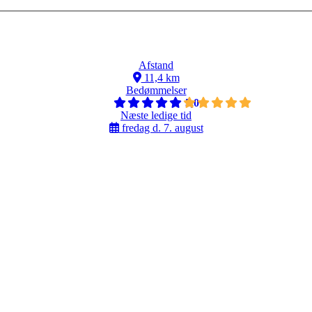
Afstand
11,4 km
Bedømmelser
5,0
Næste ledige tid
fredag d. 7. august