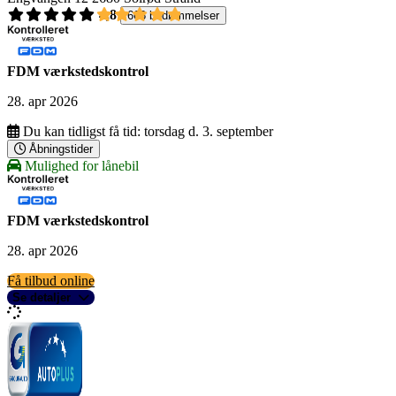
4,8
668 bedømmelser
FDM værkstedskontrol
28. apr 2026
Du kan tidligst få tid:
torsdag d. 3. september
Åbningstider
Mulighed for lånebil
FDM værkstedskontrol
28. apr 2026
Få tilbud online
Se detaljer