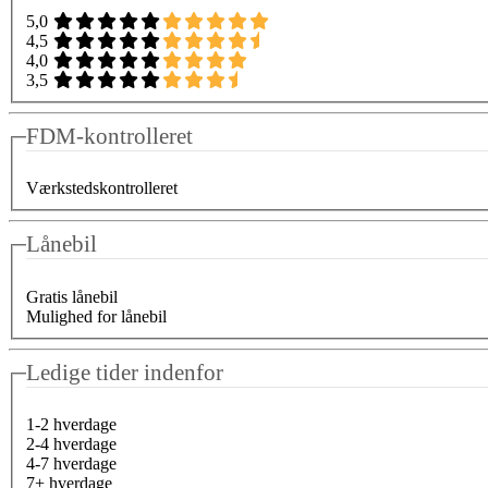
5,0
4,5
4,0
3,5
FDM-kontrolleret
Værkstedskontrolleret
Lånebil
Gratis lånebil
Mulighed for lånebil
Ledige tider indenfor
1-2 hverdage
2-4 hverdage
4-7 hverdage
7+ hverdage