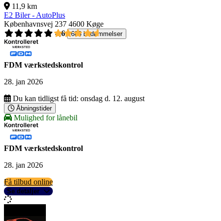
11,9 km
E2 Biler - AutoPlus
Københavnsvej 237
4600 Køge
4,6
688 bedømmelser
FDM værkstedskontrol
28. jan 2026
Du kan tidligst få tid:
onsdag d. 12. august
Åbningstider
Mulighed for lånebil
FDM værkstedskontrol
28. jan 2026
Få tilbud online
Se detaljer