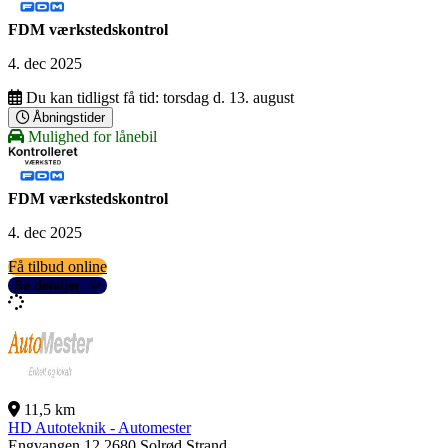
FDM værkstedskontrol
4. dec 2025
Du kan tidligst få tid:
torsdag d. 13. august
Åbningstider
Mulighed for lånebil
FDM værkstedskontrol
4. dec 2025
Få tilbud online
Se detaljer
11,5 km
HD Autoteknik - Automester
Engvangen 12
2680 Solrød Strand