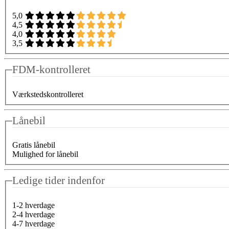
5,0
4,5
4,0
3,5
FDM-kontrolleret
Værkstedskontrolleret
Lånebil
Gratis lånebil
Mulighed for lånebil
Ledige tider indenfor
1-2 hverdage
2-4 hverdage
4-7 hverdage