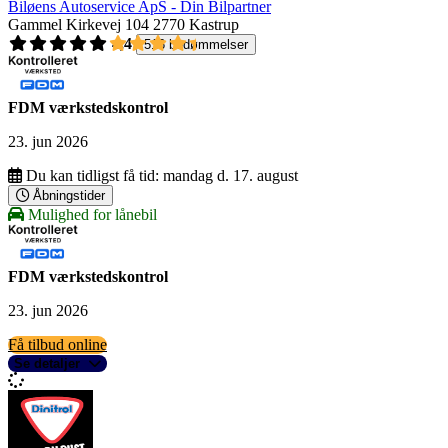
Biløens Autoservice ApS - Din Bilpartner
Gammel Kirkevej 104
2770 Kastrup
4,4
516 bedømmelser
FDM værkstedskontrol
23. jun 2026
Du kan tidligst få tid:
mandag d. 17. august
Åbningstider
Mulighed for lånebil
FDM værkstedskontrol
23. jun 2026
Få tilbud online
Se detaljer