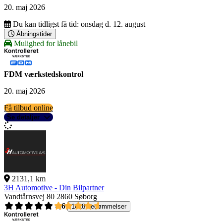
20. maj 2026
Du kan tidligst få tid:
onsdag d. 12. august
Åbningstider
Mulighed for lånebil
FDM værkstedskontrol
20. maj 2026
Få tilbud online
Se detaljer
2131,1 km
3H Automotive - Din Bilpartner
Vandtårnsvej 80
2860 Søborg
4,6
1618 bedømmelser