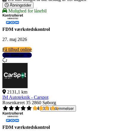
Åbningstider
Mulighed for lånebil
FDM værkstedskontrol
27. maj 2026
Få tilbud online
Se detaljer
2131,1 km
IM Autoteknik - Carspot
Rosenkæret 35
2860 Søborg
4,4
326 bedømmelser
FDM værkstedskontrol