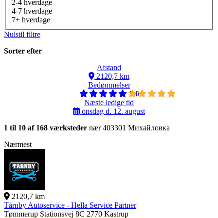
2-4 hverdage
4-7 hverdage
7+ hverdage
Nulstil filtre
Sorter efter
Afstand
2120,7 km
Bedømmelser
5,0
Næste ledige tid
onsdag d. 12. august
1 til 10 af 168 værksteder
nær 403301 Михайловка
Nærmest
2120,7 km
Tårnby Autoservice - Hella Service Partner
Tømmerup Stationsvej 8C
2770 Kastrup