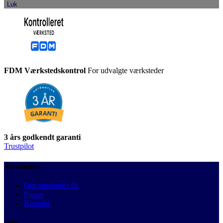
Luk
FDM Værkstedskontrol
For udvalgte værksteder
3 års godkendt garanti
Trustpilot
Autobutler
Om autobutler.dk
Presse
Kontakt
Info