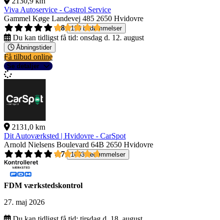
2130,9 km
Viva Autoservice - Castrol Service
Gammel Køge Landevej 485
2650 Hvidovre
4,8
190 bedømmelser
Du kan tidligst få tid:
onsdag d. 12. august
Åbningstider
Få tilbud online
Se detaljer
2131,0 km
Dit Autoværksted | Hvidovre - CarSpot
Arnold Nielsens Boulevard 64B
2650 Hvidovre
4,7
1003 bedømmelser
FDM værkstedskontrol
27. maj 2026
Du kan tidligst få tid:
tirsdag d. 18. august