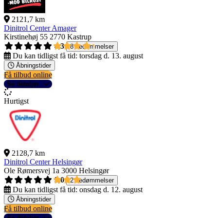
2121,7 km
Dinitrol Center Amager
Kirstinehøj 55
2770 Kastrup
4,3
8 bedømmelser
Du kan tidligst få tid:
torsdag d. 13. august
Åbningstider
Få tilbud online
Se detaljer
Hurtigst
2128,7 km
Dinitrol Center Helsingør
Ole Rømersvej 1a
3000 Helsingør
3,0
2 bedømmelser
Du kan tidligst få tid:
onsdag d. 12. august
Åbningstider
Få tilbud online
Se detaljer