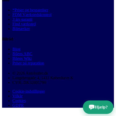
*Priser og besparelser
FDM Værkstedskontrol
3 års garanti
Find værksted
Bilmærker
Bilråd
Blog
Bilens ABC
Bilens Wiki
Priser på reparation
© 2026 Autobutler.dk
Langebrogade 4, 1411 København K
CVR: DK32891799
Cookie-indstillinger
Vilkår
Cookies
GDPR
Hjælp?