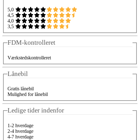
5,0
4,5
4,0
3,5
FDM-kontrolleret
Værkstedskontrolleret
Lånebil
Gratis lånebil
Mulighed for lånebil
Ledige tider indenfor
1-2 hverdage
2-4 hverdage
4-7 hverdage