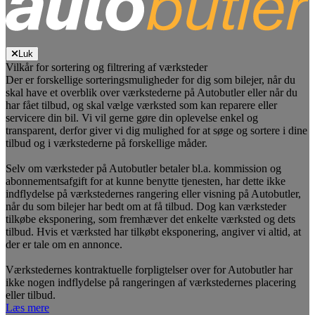
Luk
Vilkår for sortering og filtrering af værksteder
Der er forskellige sorteringsmuligheder for dig som bilejer, når du
skal have et overblik over værkstederne på Autobutler eller når du
har fået tilbud, og skal vælge værksted som kan reparere eller
servicere din bil. Vi vil gerne gøre din oplevelse enkel og
transparent, derfor giver vi dig mulighed for at søge og sortere i dine
tilbud og i værkstederne på forskellige måder.
Selv om værksteder på Autobutler betaler bl.a. kommission og
abonnementsafgift for at kunne benytte tjenesten, har dette ikke
indflydelse på værkstedernes rangering eller visning på Autobutler,
når du som bilejer har bedt om at få tilbud. Dog kan værksteder
tilkøbe eksponering, som fremhæver det enkelte værksted og dets
tilbud. Hvis et værksted har tilkøbt eksponering, angiver vi altid, at
der er tale om en annonce.
Værkstedernes kontraktuelle forpligtelser over for Autobutler har
ikke nogen indflydelse på rangeringen af værkstedernes placering
eller tilbud.
Læs mere