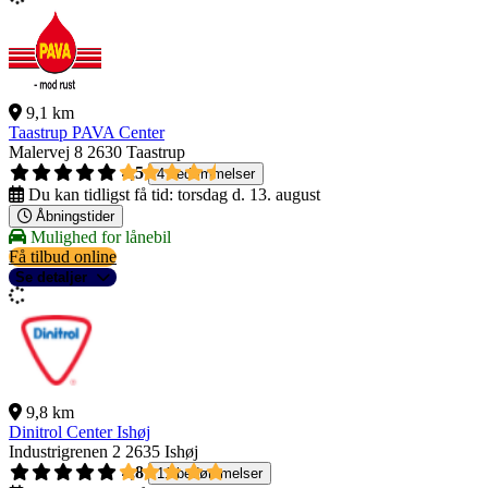
9,1 km
Taastrup PAVA Center
Malervej 8
2630 Taastrup
4,5
4 bedømmelser
Du kan tidligst få tid:
torsdag d. 13. august
Åbningstider
Mulighed for lånebil
Få tilbud online
Se detaljer
9,8 km
Dinitrol Center Ishøj
Industrigrenen 2
2635 Ishøj
4,8
11 bedømmelser