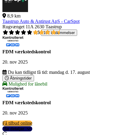
8,9 km
Taastrup Auto & Antirust ApS - CarSpot
Rugvænget 11A
2630 Taastrup
4,5
162 bedømmelser
FDM værkstedskontrol
20. nov 2025
Du kan tidligst få tid:
mandag d. 17. august
Åbningstider
Mulighed for lånebil
FDM værkstedskontrol
20. nov 2025
Få tilbud online
Se detaljer