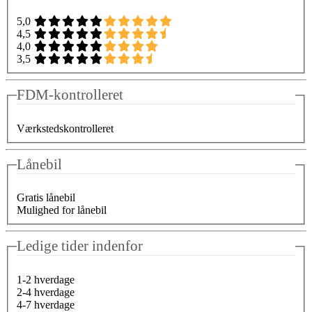
5,0
4,5
4,0
3,5
FDM-kontrolleret
Værkstedskontrolleret
Lånebil
Gratis lånebil
Mulighed for lånebil
Ledige tider indenfor
1-2 hverdage
2-4 hverdage
4-7 hverdage