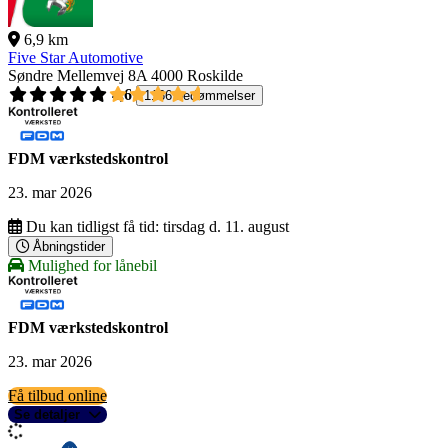
6,9 km
Five Star Automotive
Søndre Mellemvej 8A
4000 Roskilde
4,6
1166 bedømmelser
FDM værkstedskontrol
23. mar 2026
Du kan tidligst få tid:
tirsdag d. 11. august
Åbningstider
Mulighed for lånebil
FDM værkstedskontrol
23. mar 2026
Få tilbud online
Se detaljer