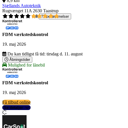
8,9 km
Sjællands Autoteknik
Rugvænget 11A
2630 Taastrup
4,8
73 bedømmelser
FDM værkstedskontrol
19. maj 2026
Du kan tidligst få tid:
tirsdag d. 11. august
Åbningstider
Mulighed for lånebil
FDM værkstedskontrol
19. maj 2026
Få tilbud online
Se detaljer