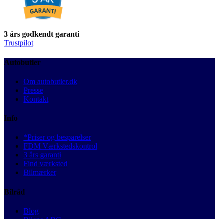
3 års godkendt garanti
Trustpilot
Autobutler
Om autobutler.dk
Presse
Kontakt
Info
*Priser og besparelser
FDM Værkstedskontrol
3 års garanti
Find værksted
Bilmærker
Bilråd
Blog