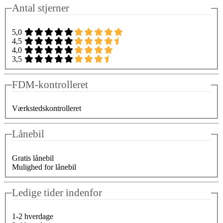
Antal stjerner
5,0
4,5
4,0
3,5
FDM-kontrolleret
Værkstedskontrolleret
Lånebil
Gratis lånebil
Mulighed for lånebil
Ledige tider indenfor
1-2 hverdage