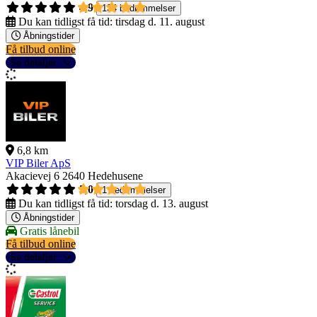
4,9
134 bedømmelser
Du kan tidligst få tid:
tirsdag d. 11. august
Åbningstider
Få tilbud online
Se detaljer
6,8 km
VIP Biler ApS
Akacievej 6
2640 Hedehusene
5,0
1 bedømmelser
Du kan tidligst få tid:
torsdag d. 13. august
Åbningstider
Gratis lånebil
Få tilbud online
Se detaljer