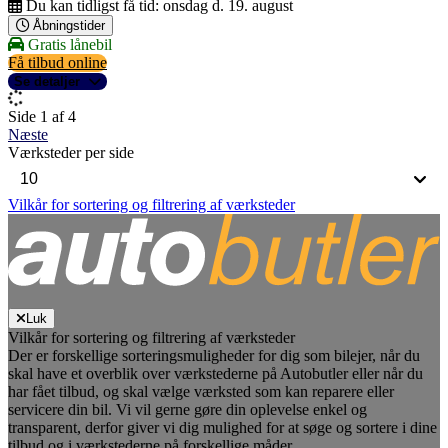
Du kan tidligst få tid:
onsdag d. 19. august
Åbningstider
Gratis lånebil
Få tilbud online
Se detaljer
Side 1 af 4
Næste
Værksteder per side
Vilkår for sortering og filtrering af værksteder
Luk
Vilkår for sortering og filtrering af værksteder
Der er forskellige sorteringsmuligheder for dig som bilejer, når du
skal have et overblik over værkstederne på Autobutler eller når du
har fået tilbud, og skal vælge værksted som kan reparere eller
servicere din bil. Vi vil gerne gøre din oplevelse enkel og
transparent, derfor giver vi dig mulighed for at søge og sortere i dine
tilbud og i værkstederne på forskellige måder.