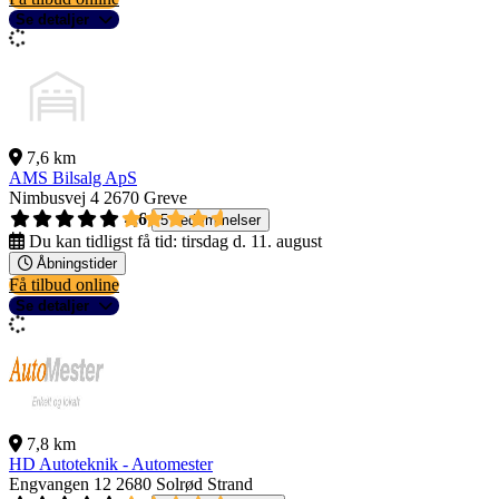
Se detaljer
7,6 km
AMS Bilsalg ApS
Nimbusvej 4
2670 Greve
4,6
5 bedømmelser
Du kan tidligst få tid:
tirsdag d. 11. august
Åbningstider
Få tilbud online
Se detaljer
7,8 km
HD Autoteknik - Automester
Engvangen 12
2680 Solrød Strand