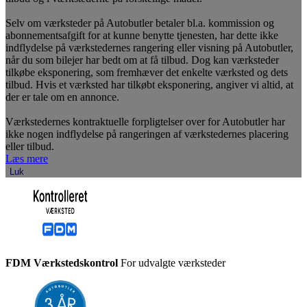
Selv om værksteder på Autobutler betaler bl.a. kommission og
abonnementsafgift for at kunne benytte tjenesten, har dette ikke
indflydelse på værkstedernes rangering eller visning på Autobutler,
når du som bilejer har bedt om at få tilbud. Dog kan værksteder
tilkøbe eksponering, som fremhæver det enkelte værksted og dets
tilbud. Hvis et værksted har tilkøbt eksponering, angiver vi altid, at
der er tale om en annonce.
Værkstedernes kontraktuelle forpligtelser over for Autobutler har
ikke nogen indflydelse på rangeringen af værkstedernes placering
eller tilbud.
Læs mere
Luk
FDM Værkstedskontrol
For udvalgte værksteder