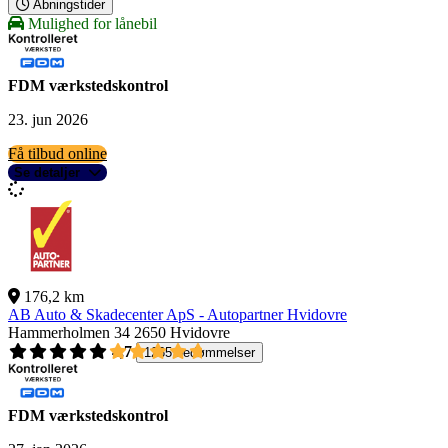
Åbningstider
Mulighed for lånebil
FDM værkstedskontrol
23. jun 2026
Få tilbud online
Se detaljer
176,2 km
AB Auto & Skadecenter ApS - Autopartner Hvidovre
Hammerholmen 34
2650 Hvidovre
4,7
1265 bedømmelser
FDM værkstedskontrol