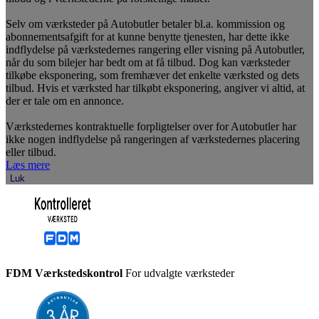
Selv om værksteder på Autobutler betaler bl.a. kommission og
abonnementsafgift for at kunne benytte tjenesten, har dette ikke
indflydelse på værkstedernes rangering eller visning på Autobutler,
når du som bilejer har bedt om at få tilbud. Dog kan værksteder
tilkøbe eksponering, som fremhæver det enkelte værksted og dets
tilbud. Hvis et værksted har tilkøbt eksponering, angiver vi altid, at
der er tale om en annonce.
Værkstedernes kontraktuelle forpligtelser over for Autobutler har
ikke nogen indflydelse på rangeringen af værkstedernes placering
eller tilbud.
Læs mere
Luk
FDM Værkstedskontrol
For udvalgte værksteder