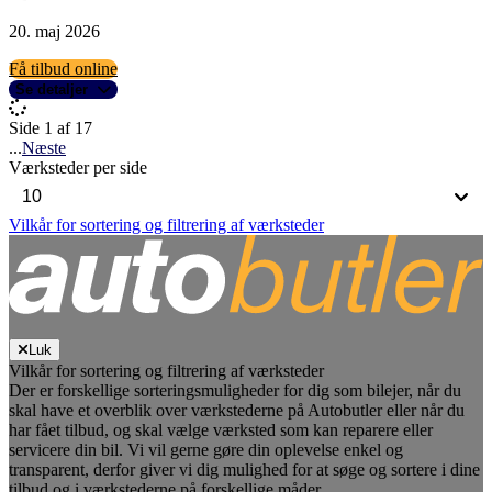
20. maj 2026
Få tilbud online
Se detaljer
Side 1 af 17
...
Næste
Værksteder per side
Vilkår for sortering og filtrering af værksteder
Luk
Vilkår for sortering og filtrering af værksteder
Der er forskellige sorteringsmuligheder for dig som bilejer, når du
skal have et overblik over værkstederne på Autobutler eller når du
har fået tilbud, og skal vælge værksted som kan reparere eller
servicere din bil. Vi vil gerne gøre din oplevelse enkel og
transparent, derfor giver vi dig mulighed for at søge og sortere i dine
tilbud og i værkstederne på forskellige måder.