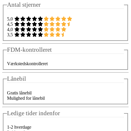
Antal stjerner
5,0
4,5
4,0
3,5
FDM-kontrolleret
Værkstedskontrolleret
Lånebil
Gratis lånebil
Mulighed for lånebil
Ledige tider indenfor
1-2 hverdage