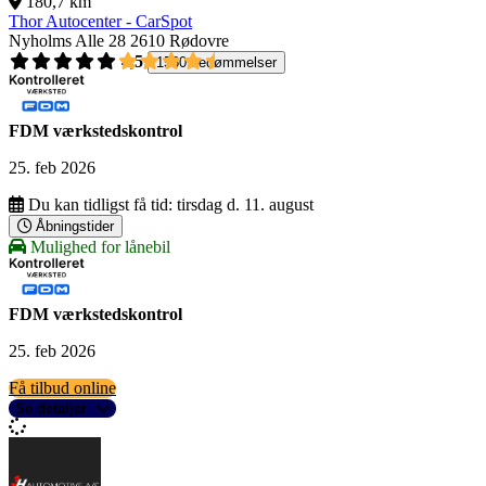
180,7 km
Thor Autocenter - CarSpot
Nyholms Alle 28
2610 Rødovre
4,5
1560 bedømmelser
FDM værkstedskontrol
25. feb 2026
Du kan tidligst få tid:
tirsdag d. 11. august
Åbningstider
Mulighed for lånebil
FDM værkstedskontrol
25. feb 2026
Få tilbud online
Se detaljer