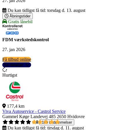
27. jan 2026
Du kan tidligst få tid:
torsdag d. 13. august
Åbningstider
Gratis lånebil
FDM værkstedskontrol
27. jan 2026
Få tilbud online
Se detaljer
Hurtigst
177,4 km
Viva Autoservice - Castrol Service
Gammel Køge Landevej 485
2650 Hvidovre
4,8
189 bedømmelser
Du kan tidligst få tid:
tirsdag d. 11. august