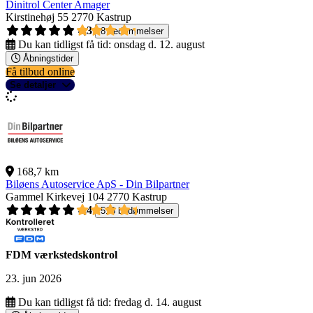
Dinitrol Center Amager
Kirstinehøj 55
2770 Kastrup
4,3
8 bedømmelser
Du kan tidligst få tid:
onsdag d. 12. august
Åbningstider
Få tilbud online
Se detaljer
168,7 km
Biløens Autoservice ApS - Din Bilpartner
Gammel Kirkevej 104
2770 Kastrup
4,4
518 bedømmelser
FDM værkstedskontrol
23. jun 2026
Du kan tidligst få tid:
fredag d. 14. august