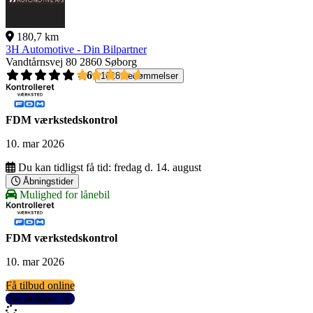
180,7 km
3H Automotive - Din Bilpartner
Vandtårnsvej 80
2860 Søborg
4,6
1618 bedømmelser
FDM værkstedskontrol
10. mar 2026
Du kan tidligst få tid:
fredag d. 14. august
Åbningstider
Mulighed for lånebil
FDM værkstedskontrol
10. mar 2026
Få tilbud online
Se detaljer