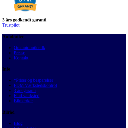
3 års godkendt garanti
Trustpilot
Autobutler
Om autobutler.dk
Presse
Kontakt
Info
*Priser og besparelser
FDM Værkstedskontrol
3 års garanti
Find værksted
Bilmærker
Bilråd
Blog