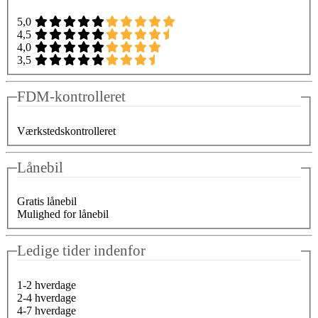
5,0
4,5
4,0
3,5
FDM-kontrolleret
Værkstedskontrolleret
Lånebil
Gratis lånebil
Mulighed for lånebil
Ledige tider indenfor
1-2 hverdage
2-4 hverdage
4-7 hverdage