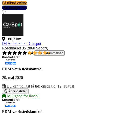
Få tilbud online
Se detaljer
180,7 km
IM Autoteknik - Carspot
Rosenkæret 35
2860 Søborg
4,4
326 bedømmelser
FDM værkstedskontrol
20. maj 2026
Du kan tidligst få tid:
onsdag d. 12. august
Åbningstider
Mulighed for lånebil
FDM værkstedskontrol