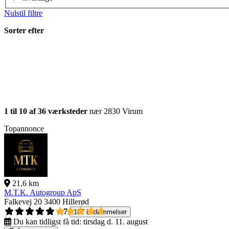
Nulstil filtre
Sorter efter
1 til 10 af 36 værksteder
nær 2830 Virum
Topannonce
21,6 km
M.T.K. Autogroup ApS
Falkevej 20
3400 Hillerød
4,7
187 bedømmelser
Du kan tidligst få tid:
tirsdag d. 11. august