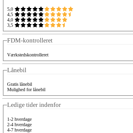
5,0
4,5
4,0
3,5
FDM-kontrolleret
Værkstedskontrolleret
Lånebil
Gratis lånebil
Mulighed for lånebil
Ledige tider indenfor
1-2 hverdage
2-4 hverdage
4-7 hverdage