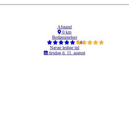
Afstand
0 km
Bedømmelser
5,0
Næste ledige tid
tirsdag d. 11. august