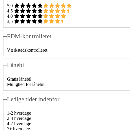
5,0
4,5
4,0
3,5
FDM-kontrolleret
Værkstedskontrolleret
Lånebil
Gratis lånebil
Mulighed for lånebil
Ledige tider indenfor
1-2 hverdage
2-4 hverdage
4-7 hverdage
7+ hverdage