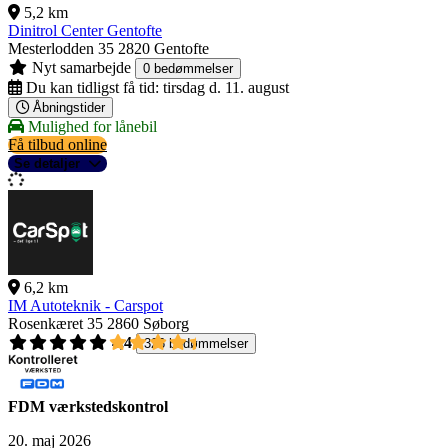
5,2 km
Dinitrol Center Gentofte
Mesterlodden 35
2820 Gentofte
Nyt samarbejde
0 bedømmelser
Du kan tidligst få tid:
tirsdag d. 11. august
Åbningstider
Mulighed for lånebil
Få tilbud online
Se detaljer
6,2 km
IM Autoteknik - Carspot
Rosenkæret 35
2860 Søborg
4,4
326 bedømmelser
FDM værkstedskontrol
20. maj 2026