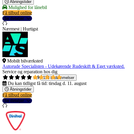
Åbningstider
Mulighed for lånebil
Få tilbud online
Se detaljer
Nærmest | Hurtigst
Mobilt bilværksted
Autorude Specialisten - Udekørende Rudeskift & Eget værksted.
Service og reparation hos dig
4,9
135 bedømmelser
Du kan tidligst få tid:
tirsdag d. 11. august
Åbningstider
Få tilbud online
Se detaljer