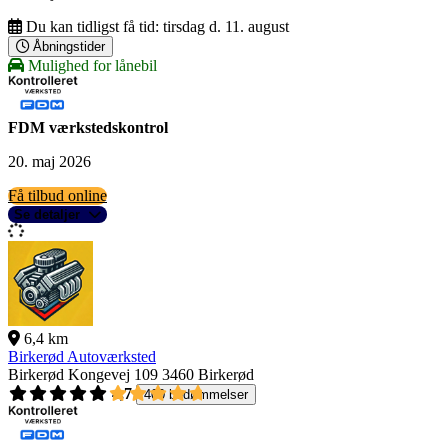
Du kan tidligst få tid:
tirsdag d. 11. august
Åbningstider
Mulighed for lånebil
FDM værkstedskontrol
20. maj 2026
Få tilbud online
Se detaljer
6,4 km
Birkerød Autoværksted
Birkerød Kongevej 109
3460 Birkerød
4,7
400 bedømmelser