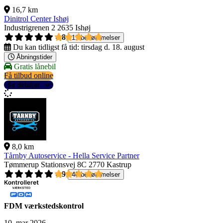
16,7 km
Dinitrol Center Ishøj
Industrigrenen 2
2635 Ishøj
4,8
11 bedømmelser
Du kan tidligst få tid:
tirsdag d. 18. august
Åbningstider
Gratis lånebil
Få tilbud online
Se detaljer
8,0 km
Tårnby Autoservice - Hella Service Partner
Tømmerup Stationsvej 8C
2770 Kastrup
4,9
40 bedømmelser
FDM værkstedskontrol
10. mar 2026