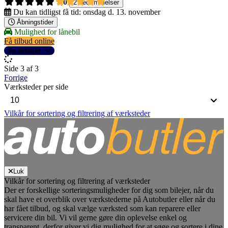
5,0
2 bedømmelser
Du kan tidligst få tid:
onsdag d. 13. november
Åbningstider
Mulighed for lånebil
Få tilbud online
Se detaljer
Side 3 af 3
Forrige
Værksteder per side
Vilkår for sortering og filtrering af værksteder
Luk
Vilkår for sortering og filtrering af værksteder
Der er forskellige sorteringsmuligheder for dig som bilejer, når du
skal have et overblik over værkstederne på Autobutler eller når du
har fået tilbud, og skal vælge værksted som kan reparere eller
servicere din bil. Vi vil gerne gøre din oplevelse enkel og
transparent, derfor giver vi dig mulighed for at søge og sortere i dine