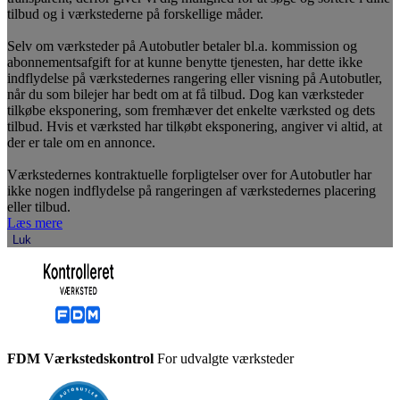
tilbud og i værkstederne på forskellige måder.
Selv om værksteder på Autobutler betaler bl.a. kommission og
abonnementsafgift for at kunne benytte tjenesten, har dette ikke
indflydelse på værkstedernes rangering eller visning på Autobutler,
når du som bilejer har bedt om at få tilbud. Dog kan værksteder
tilkøbe eksponering, som fremhæver det enkelte værksted og dets
tilbud. Hvis et værksted har tilkøbt eksponering, angiver vi altid, at
der er tale om en annonce.
Værkstedernes kontraktuelle forpligtelser over for Autobutler har
ikke nogen indflydelse på rangeringen af værkstedernes placering
eller tilbud.
Læs mere
Luk
FDM Værkstedskontrol
For udvalgte værksteder