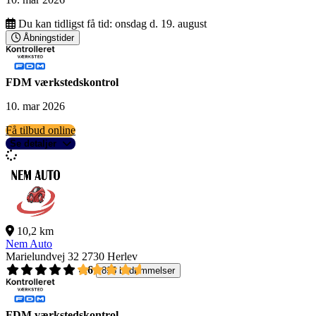
Du kan tidligst få tid:
onsdag d. 19. august
Åbningstider
FDM værkstedskontrol
10. mar 2026
Få tilbud online
Se detaljer
10,2 km
Nem Auto
Marielundvej 32
2730 Herlev
4,6
895 bedømmelser
FDM værkstedskontrol