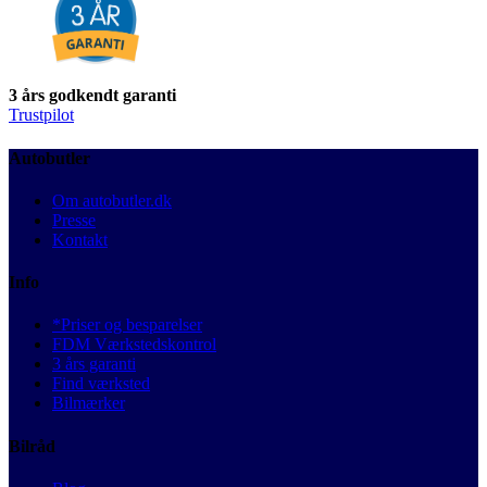
3 års godkendt garanti
Trustpilot
Autobutler
Om autobutler.dk
Presse
Kontakt
Info
*Priser og besparelser
FDM Værkstedskontrol
3 års garanti
Find værksted
Bilmærker
Bilråd