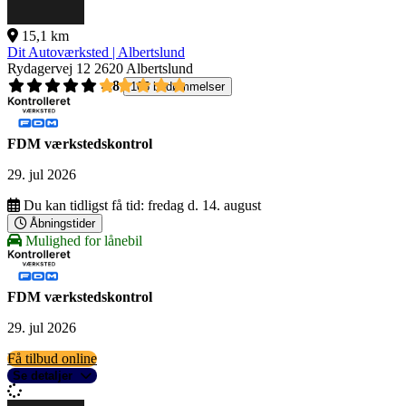
15,1 km
Dit Autoværksted | Albertslund
Rydagervej 12
2620 Albertslund
4,8
105 bedømmelser
FDM værkstedskontrol
29. jul 2026
Du kan tidligst få tid:
fredag d. 14. august
Åbningstider
Mulighed for lånebil
FDM værkstedskontrol
29. jul 2026
Få tilbud online
Se detaljer