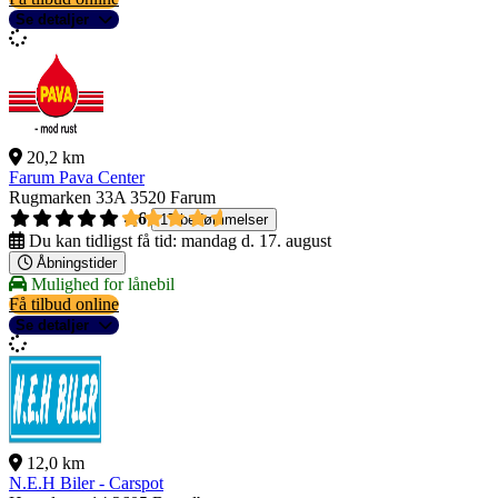
Se detaljer
20,2 km
Farum Pava Center
Rugmarken 33A
3520 Farum
4,6
17 bedømmelser
Du kan tidligst få tid:
mandag d. 17. august
Åbningstider
Mulighed for lånebil
Få tilbud online
Se detaljer
12,0 km
N.E.H Biler - Carspot