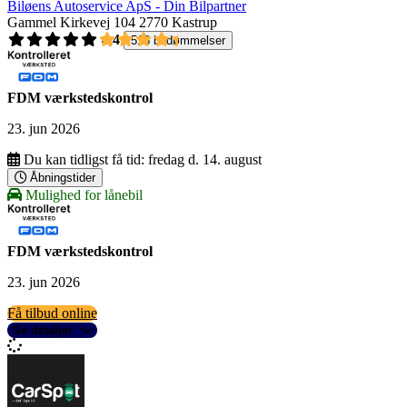
Biløens Autoservice ApS - Din Bilpartner
Gammel Kirkevej 104
2770 Kastrup
4,4
518 bedømmelser
FDM værkstedskontrol
23. jun 2026
Du kan tidligst få tid:
fredag d. 14. august
Åbningstider
Mulighed for lånebil
FDM værkstedskontrol
23. jun 2026
Få tilbud online
Se detaljer