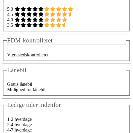
5,0
4,5
4,0
3,5
FDM-kontrolleret
Værkstedskontrolleret
Lånebil
Gratis lånebil
Mulighed for lånebil
Ledige tider indenfor
1-2 hverdage
2-4 hverdage
4-7 hverdage