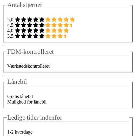
Antal stjerner
5,0
4,5
4,0
3,5
FDM-kontrolleret
Værkstedskontrolleret
Lånebil
Gratis lånebil
Mulighed for lånebil
Ledige tider indenfor
1-2 hverdage