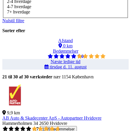
2-4 hverdage
4-7 hverdage
7+ hverdage
Nulstil filtre
Sorter efter
Afstand
0 km
Bedømmelser
5,0
Næste ledige tid
tirsdag d. 11. august
21 til 30 af 30 værksteder
nær 1154 København
9,9 km
AB Auto & Skadecenter ApS - Autopartner Hvidovre
Hammerholmen 34
2650 Hvidovre
4,7
1265 bedømmelser