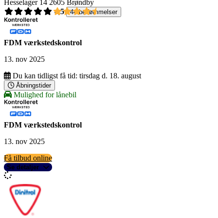
Hesselager 14
2605 Brøndby
4,5
44 bedømmelser
FDM værkstedskontrol
13. nov 2025
Du kan tidligst få tid:
tirsdag d. 18. august
Åbningstider
Mulighed for lånebil
FDM værkstedskontrol
13. nov 2025
Få tilbud online
Se detaljer