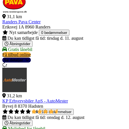
31,1 km
Randers Pava Center
Eriksvej 1A
8960 Randers
Nyt samarbejde
0 bedømmelser
Du kan tidligst få tid:
tirsdag d. 11. august
Åbningstider
Gratis lånebil
Få tilbud online
Se detaljer
31,2 km
KP Erhvervsbiler ApS - AutoMester
Byvej 8
8370 Hadsten
4,6
188 bedømmelser
Du kan tidligst få tid:
onsdag d. 12. august
Åbningstider
Mulighed for lånebil