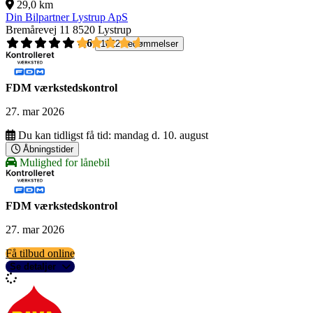
29,0 km
Din Bilpartner Lystrup ApS
Bremårevej 11
8520 Lystrup
4,6
1022 bedømmelser
FDM værkstedskontrol
27. mar 2026
Du kan tidligst få tid:
mandag d. 10. august
Åbningstider
Mulighed for lånebil
FDM værkstedskontrol
27. mar 2026
Få tilbud online
Se detaljer