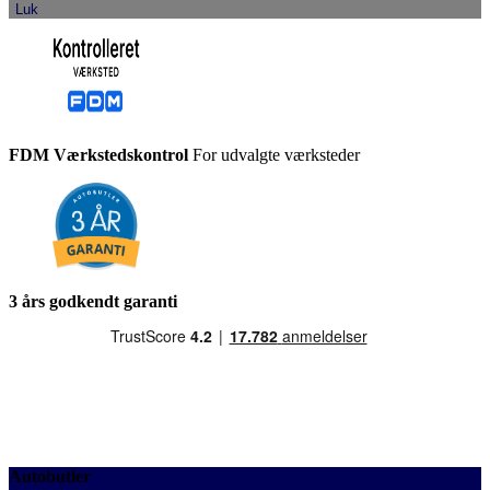
Luk
FDM Værkstedskontrol
For udvalgte værksteder
3 års godkendt garanti
Autobutler