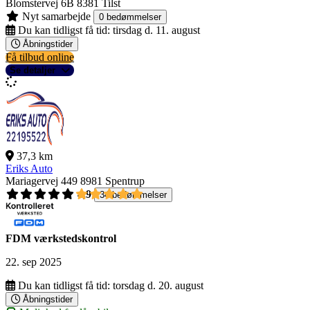
Blomstervej 6B
8381 Tilst
Nyt samarbejde
0 bedømmelser
Du kan tidligst få tid:
tirsdag d. 11. august
Åbningstider
Få tilbud online
Se detaljer
37,3 km
Eriks Auto
Mariagervej 449
8981 Spentrup
4,9
34 bedømmelser
FDM værkstedskontrol
22. sep 2025
Du kan tidligst få tid:
torsdag d. 20. august
Åbningstider