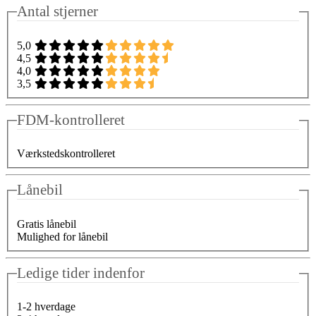
Antal stjerner
5,0
4,5
4,0
3,5
FDM-kontrolleret
Værkstedskontrolleret
Lånebil
Gratis lånebil
Mulighed for lånebil
Ledige tider indenfor
1-2 hverdage