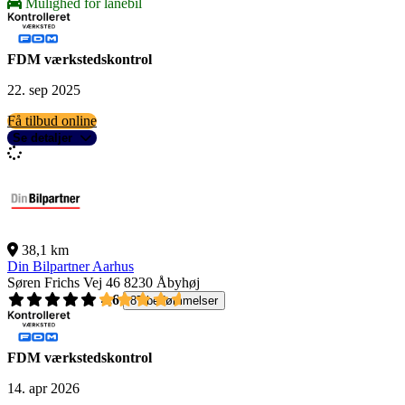
Mulighed for lånebil
FDM værkstedskontrol
22. sep 2025
Få tilbud online
Se detaljer
38,1 km
Din Bilpartner Aarhus
Søren Frichs Vej 46
8230 Åbyhøj
4,6
87 bedømmelser
FDM værkstedskontrol
14. apr 2026