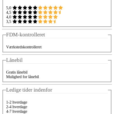
5,0
4,5
4,0
3,5
FDM-kontrolleret
Værkstedskontrolleret
Lånebil
Gratis lånebil
Mulighed for lånebil
Ledige tider indenfor
1-2 hverdage
2-4 hverdage
4-7 hverdage