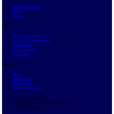
Om autobutler.dk
Presse
Kontakt
Info
*Priser og besparelser
FDM Værkstedskontrol
3 års garanti
Find værksted
Bilmærker
Bilråd
Blog
Bilens ABC
Bilens Wiki
Priser på reparation
© 2026 Autobutler.dk
Langebrogade 4, 1411 København K
CVR: DK32891799