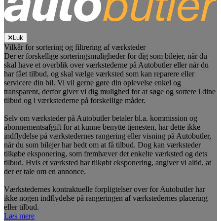
Luk
Vilkår for sortering og filtrering af værksteder
Der er forskellige sorteringsmuligheder for dig som bilejer, når du
skal have et overblik over værkstederne på Autobutler eller når du
har fået tilbud, og skal vælge værksted som kan reparere eller
servicere din bil. Vi vil gerne gøre din oplevelse enkel og
transparent, derfor giver vi dig mulighed for at søge og sortere i dine
tilbud og i værkstederne på forskellige måder.
Selv om værksteder på Autobutler betaler bl.a. kommission og
abonnementsafgift for at kunne benytte tjenesten, har dette ikke
indflydelse på værkstedernes rangering eller visning på Autobutler,
når du som bilejer har bedt om at få tilbud. Dog kan værksteder
tilkøbe eksponering, som fremhæver det enkelte værksted og dets
tilbud. Hvis et værksted har tilkøbt eksponering, angiver vi altid, at
der er tale om en annonce.
Værkstedernes kontraktuelle forpligtelser over for Autobutler har
ikke nogen indflydelse på rangeringen af værkstedernes placering
eller tilbud.
Læs mere