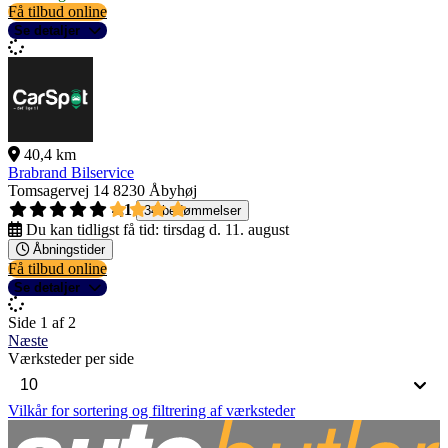
Få tilbud online
Se detaljer
40,4 km
Brabrand Bilservice
Tomsagervej 14
8230 Åbyhøj
4,1
34 bedømmelser
Du kan tidligst få tid:
tirsdag d. 11. august
Åbningstider
Få tilbud online
Se detaljer
Side 1 af 2
Næste
Værksteder per side
Vilkår for sortering og filtrering af værksteder