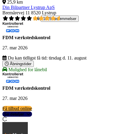
25,9 km
Din Bilpartner Lystrup ApS
Bremårevej 11
8520 Lystrup
4,6
1025 bedømmelser
FDM værkstedskontrol
27. mar 2026
Du kan tidligst få tid:
tirsdag d. 11. august
Åbningstider
Mulighed for lånebil
FDM værkstedskontrol
27. mar 2026
Få tilbud online
Se detaljer