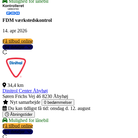
Mulighed for lånebil
FDM værkstedskontrol
14. apr 2026
Få tilbud online
Se detaljer
34,4 km
Dinitrol Center Åbyhøj
Søren Frichs Vej 46
8230 Åbyhøj
Nyt samarbejde
0 bedømmelser
Du kan tidligst få tid:
onsdag d. 12. august
Åbningstider
Mulighed for lånebil
Få tilbud online
Se detaljer