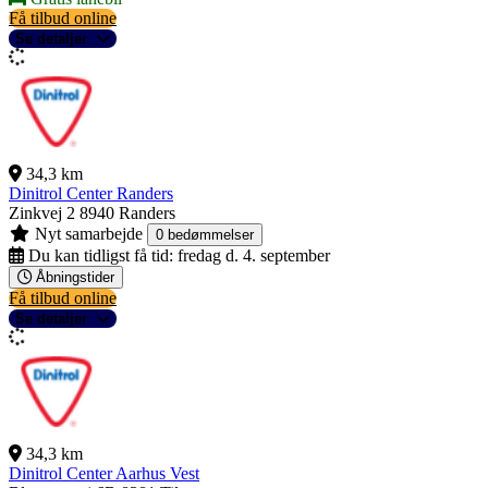
Få tilbud online
Se detaljer
34,3 km
Dinitrol Center Randers
Zinkvej 2
8940 Randers
Nyt samarbejde
0 bedømmelser
Du kan tidligst få tid:
fredag d. 4. september
Åbningstider
Få tilbud online
Se detaljer
34,3 km
Dinitrol Center Aarhus Vest