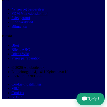
*Priser og besparelser
FDM Værkstedskontrol
3 års garanti
Find værksted
Bilmærker
Bilråd
Blog
Bilens ABC
Bilens Wiki
Priser på reparation
© 2026 Autobutler.dk
Langebrogade 4, 1411 København K
CVR: DK32891799
Cookie-indstillinger
Vilkår
Cookies
GDPR
Hjælp?