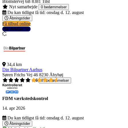
Blomstervej 6B
8381 Tilst
Nyt samarbejde
0 bedømmelser
Du kan tidligst få tid:
onsdag d. 12. august
Åbningstider
Få tilbud online
Se detaljer
34,4 km
Din Bilpartner Aarhus
Søren Frichs Vej 46
8230 Åbyhøj
4,6
87 bedømmelser
FDM værkstedskontrol
14. apr 2026
Du kan tidligst få tid:
onsdag d. 12. august
Åbningstider