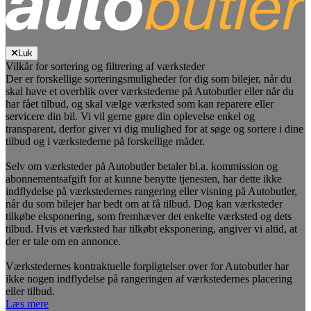
Luk
Vilkår for sortering og filtrering af værksteder
Der er forskellige sorteringsmuligheder for dig som bilejer, når du
skal have et overblik over værkstederne på Autobutler eller når du
har fået tilbud, og skal vælge værksted som kan reparere eller
servicere din bil. Vi vil gerne gøre din oplevelse enkel og
transparent, derfor giver vi dig mulighed for at søge og sortere i dine
tilbud og i værkstederne på forskellige måder.
Selv om værksteder på Autobutler betaler bl.a. kommission og
abonnementsafgift for at kunne benytte tjenesten, har dette ikke
indflydelse på værkstedernes rangering eller visning på Autobutler,
når du som bilejer har bedt om at få tilbud. Dog kan værksteder
tilkøbe eksponering, som fremhæver det enkelte værksted og dets
tilbud. Hvis et værksted har tilkøbt eksponering, angiver vi altid, at
der er tale om en annonce.
Værkstedernes kontraktuelle forpligtelser over for Autobutler har
ikke nogen indflydelse på rangeringen af værkstedernes placering
eller tilbud.
Læs mere