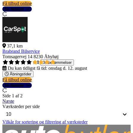
Få tilbud online
Se detaljer
37,1 km
Brabrand Bilservice
Tomsagervej 14
8230 Åbyhøj
4,1
34 bedømmelser
Du kan tidligst få tid:
onsdag d. 12. august
Åbningstider
Få tilbud online
Se detaljer
Side 1 af 2
Næste
Værksteder per side
Vilkår for sortering og filtrering af værksteder