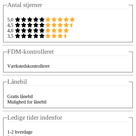
Antal stjerner
5,0
4,5
4,0
3,5
FDM-kontrolleret
Værkstedskontrolleret
Lånebil
Gratis lånebil
Mulighed for lånebil
Ledige tider indenfor
1-2 hverdage