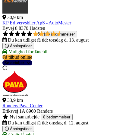
30,9 km
KP Erhvervsbiler ApS - AutoMester
Byvej 8
8370 Hadsten
4,6
188 bedømmelser
Du kan tidligst få tid:
torsdag d. 13. august
Åbningstider
Mulighed for lånebil
Få tilbud online
Se detaljer
33,9 km
Randers Pava Center
Eriksvej 1A
8960 Randers
Nyt samarbejde
0 bedømmelser
Du kan tidligst få tid:
onsdag d. 12. august
Åbningstider
Gratis lånebil