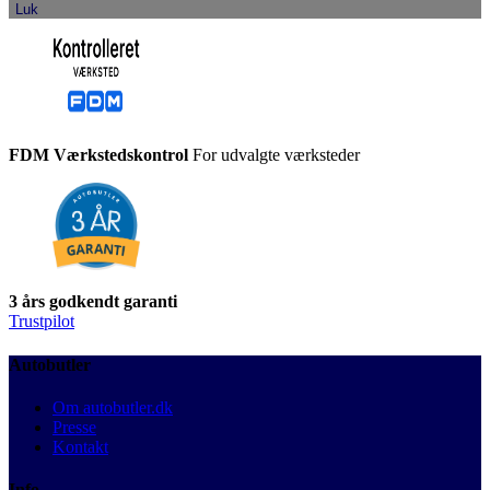
Luk
FDM Værkstedskontrol
For udvalgte værksteder
3 års godkendt garanti
Trustpilot
Autobutler
Om autobutler.dk
Presse
Kontakt
Info