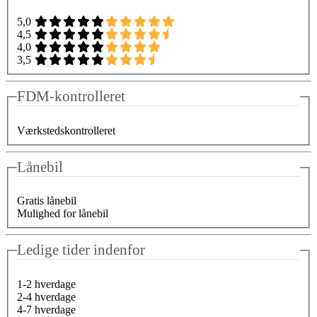
5,0
4,5
4,0
3,5
FDM-kontrolleret
Værkstedskontrolleret
Lånebil
Gratis lånebil
Mulighed for lånebil
Ledige tider indenfor
1-2 hverdage
2-4 hverdage
4-7 hverdage