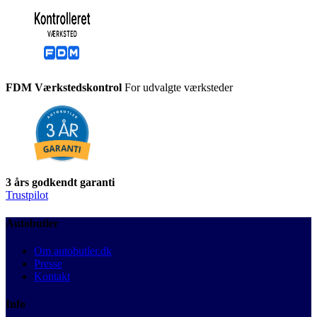
FDM Værkstedskontrol
For udvalgte værksteder
3 års godkendt garanti
Trustpilot
Autobutler
Om autobutler.dk
Presse
Kontakt
Info