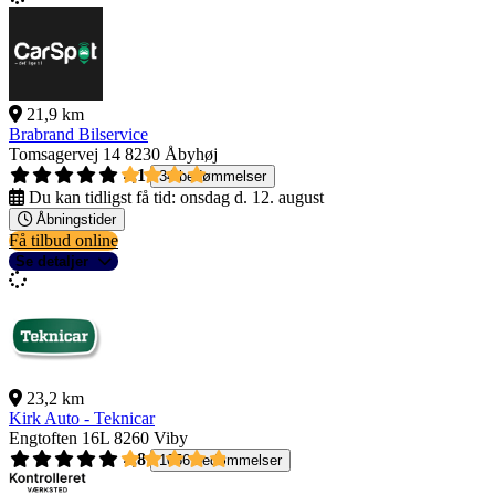
21,9 km
Brabrand Bilservice
Tomsagervej 14
8230 Åbyhøj
4,1
34 bedømmelser
Du kan tidligst få tid:
onsdag d. 12. august
Åbningstider
Få tilbud online
Se detaljer
23,2 km
Kirk Auto - Teknicar
Engtoften 16L
8260 Viby
4,8
1056 bedømmelser