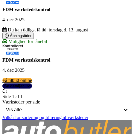
FDM værkstedskontrol
4. dec 2025
Du kan tidligst få tid:
torsdag d. 13. august
Åbningstider
Mulighed for lånebil
FDM værkstedskontrol
4. dec 2025
Få tilbud online
Se detaljer
Side 1 af 1
Værksteder per side
Vilkår for sortering og filtrering af værksteder