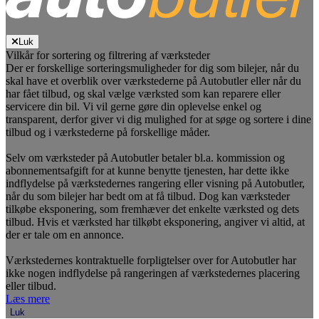
Luk
Vilkår for sortering og filtrering af værksteder
Der er forskellige sorteringsmuligheder for dig som bilejer, når du
skal have et overblik over værkstederne på Autobutler eller når du
har fået tilbud, og skal vælge værksted som kan reparere eller
servicere din bil. Vi vil gerne gøre din oplevelse enkel og
transparent, derfor giver vi dig mulighed for at søge og sortere i dine
tilbud og i værkstederne på forskellige måder.
Selv om værksteder på Autobutler betaler bl.a. kommission og
abonnementsafgift for at kunne benytte tjenesten, har dette ikke
indflydelse på værkstedernes rangering eller visning på Autobutler,
når du som bilejer har bedt om at få tilbud. Dog kan værksteder
tilkøbe eksponering, som fremhæver det enkelte værksted og dets
tilbud. Hvis et værksted har tilkøbt eksponering, angiver vi altid, at
der er tale om en annonce.
Værkstedernes kontraktuelle forpligtelser over for Autobutler har
ikke nogen indflydelse på rangeringen af værkstedernes placering
eller tilbud.
Læs mere
Luk