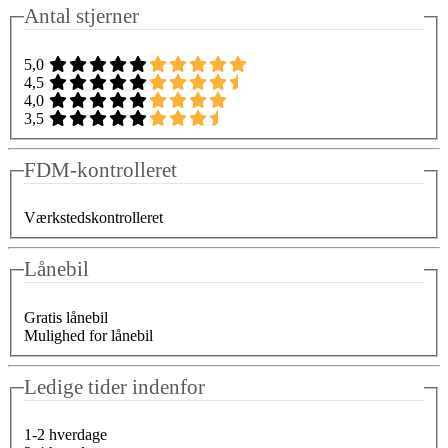
Antal stjerner
5,0
4,5
4,0
3,5
FDM-kontrolleret
Værkstedskontrolleret
Lånebil
Gratis lånebil
Mulighed for lånebil
Ledige tider indenfor
1-2 hverdage