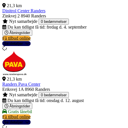
21,3 km
Dinitrol Center Randers
Zinkvej 2
8940 Randers
Nyt samarbejde
0 bedømmelser
Du kan tidligst få tid:
fredag d. 4. september
Åbningstider
Få tilbud online
Se detaljer
21,3 km
Randers Pava Center
Eriksvej 1A
8960 Randers
Nyt samarbejde
0 bedømmelser
Du kan tidligst få tid:
onsdag d. 12. august
Åbningstider
Gratis lånebil
Få tilbud online
Se detaljer