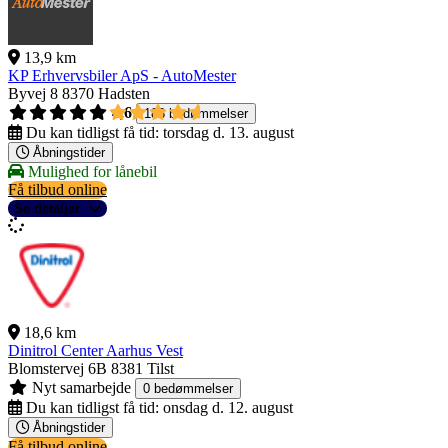
13,9 km
KP Erhvervsbiler ApS - AutoMester
Byvej 8
8370 Hadsten
4,6
188 bedømmelser
Du kan tidligst få tid:
torsdag d. 13. august
Åbningstider
Mulighed for lånebil
Få tilbud online
Se detaljer
18,6 km
Dinitrol Center Aarhus Vest
Blomstervej 6B
8381 Tilst
Nyt samarbejde
0 bedømmelser
Du kan tidligst få tid:
onsdag d. 12. august
Åbningstider
Få tilbud online