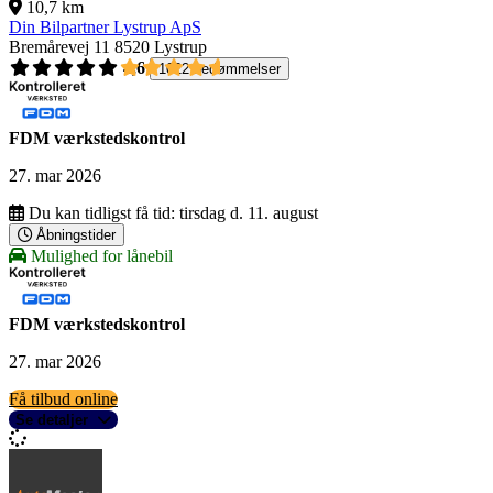
10,7 km
Din Bilpartner Lystrup ApS
Bremårevej 11
8520 Lystrup
4,6
1022 bedømmelser
FDM værkstedskontrol
27. mar 2026
Du kan tidligst få tid:
tirsdag d. 11. august
Åbningstider
Mulighed for lånebil
FDM værkstedskontrol
27. mar 2026
Få tilbud online
Se detaljer