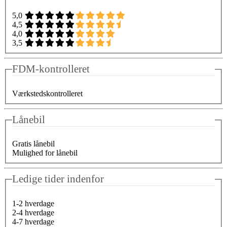
5,0
4,5
4,0
3,5
FDM-kontrolleret
Værkstedskontrolleret
Lånebil
Gratis lånebil
Mulighed for lånebil
Ledige tider indenfor
1-2 hverdage
2-4 hverdage
4-7 hverdage