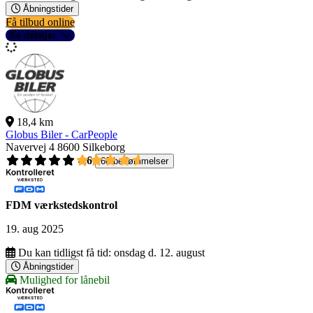
Åbningstider
Få tilbud online
Se detaljer
18,4 km
Globus Biler - CarPeople
Navervej 4
8600 Silkeborg
4,6
60 bedømmelser
FDM værkstedskontrol
19. aug 2025
Du kan tidligst få tid:
onsdag d. 12. august
Åbningstider
Mulighed for lånebil