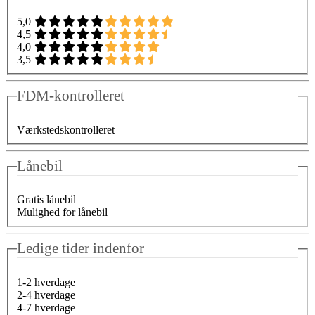
5,0
4,5
4,0
3,5
FDM-kontrolleret
Værkstedskontrolleret
Lånebil
Gratis lånebil
Mulighed for lånebil
Ledige tider indenfor
1-2 hverdage
2-4 hverdage
4-7 hverdage