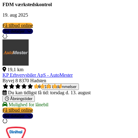
FDM værkstedskontrol
19. aug 2025
Få tilbud online
Se detaljer
19,1 km
KP Erhvervsbiler ApS - AutoMester
Byvej 8
8370 Hadsten
4,6
188 bedømmelser
Du kan tidligst få tid:
torsdag d. 13. august
Åbningstider
Mulighed for lånebil
Få tilbud online
Se detaljer