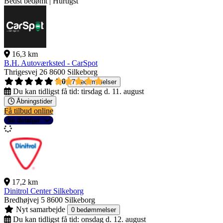
Bedst bedømt | Hurtigst
16,3 km
B.H. Autoværksted - CarSpot
Thrigesvej 26
8600 Silkeborg
5,0
7 bedømmelser
Du kan tidligst få tid:
tirsdag d. 11. august
Åbningstider
Få tilbud online
Se detaljer
17,2 km
Dinitrol Center Silkeborg
Bredhøjvej 5
8600 Silkeborg
Nyt samarbejde
0 bedømmelser
Du kan tidligst få tid:
onsdag d. 12. august