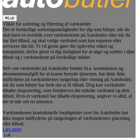
Luk
Vilkår for sortering og filtrering af værksteder
Der er forskellige sorteringsmuligheder for dig som bilejer, når du
skal have et overblik over værkstederne på Autobutler eller når du
har fået tilbud, og skal vælge værksted som kan reparere eller
servicere din bil. Vi vil gerne gøre din oplevelse enkel og
transparent, derfor giver vi dig mulighed for at søge og sortere i dine
tilbud og i værkstederne på forskellige måder.
Selv om værksteder på Autobutler betaler bl.a. kommission og
abonnementsafgift for at kunne benytte tjenesten, har dette ikke
indflydelse på værkstedernes rangering eller visning på Autobutler,
når du som bilejer har bedt om at få tilbud. Dog kan værksteder
tilkøbe eksponering, som fremhæver det enkelte værksted og dets
tilbud. Hvis et værksted har tilkøbt eksponering, angiver vi altid, at
der er tale om en annonce.
Værkstedernes kontraktuelle forpligtelser over for Autobutler har
ikke nogen indflydelse på rangeringen af værkstedernes placering
eller tilbud.
Læs mere
Luk