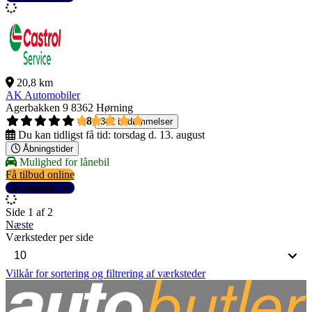
20,8 km
AK Automobiler
Agerbakken 9
8362 Hørning
4,8
342 bedømmelser
Du kan tidligst få tid:
torsdag d. 13. august
Åbningstider
Mulighed for lånebil
Få tilbud online
Se detaljer
Side 1 af 2
Næste
Værksteder per side
Vilkår for sortering og filtrering af værksteder