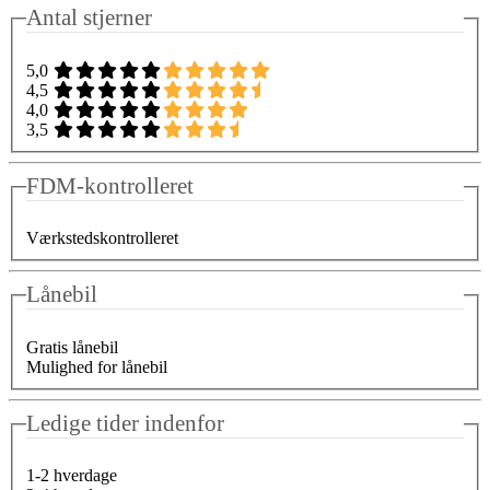
Antal stjerner
5,0
4,5
4,0
3,5
FDM-kontrolleret
Værkstedskontrolleret
Lånebil
Gratis lånebil
Mulighed for lånebil
Ledige tider indenfor
1-2 hverdage