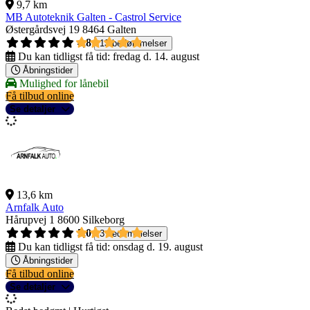
9,7 km
MB Autoteknik Galten - Castrol Service
Østergårdsvej 19
8464 Galten
4,8
13 bedømmelser
Du kan tidligst få tid:
fredag d. 14. august
Åbningstider
Mulighed for lånebil
Få tilbud online
Se detaljer
13,6 km
Arnfalk Auto
Hårupvej 1
8600 Silkeborg
5,0
3 bedømmelser
Du kan tidligst få tid:
onsdag d. 19. august
Åbningstider
Få tilbud online
Se detaljer