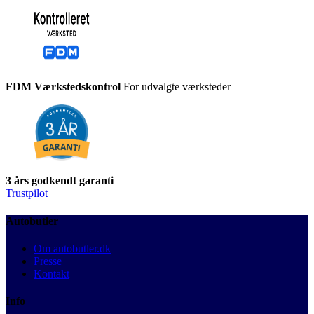
FDM Værkstedskontrol
For udvalgte værksteder
3 års godkendt garanti
Trustpilot
Autobutler
Om autobutler.dk
Presse
Kontakt
Info