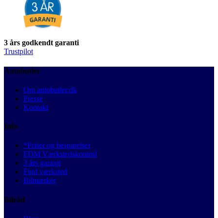
3 års godkendt garanti
Trustpilot
Autobutler
Om autobutler.dk
Presse
Kontakt
Info
*Priser og besparelser
FDM Værkstedskontrol
3 års garanti
Find værksted
Bilmærker
Bilråd