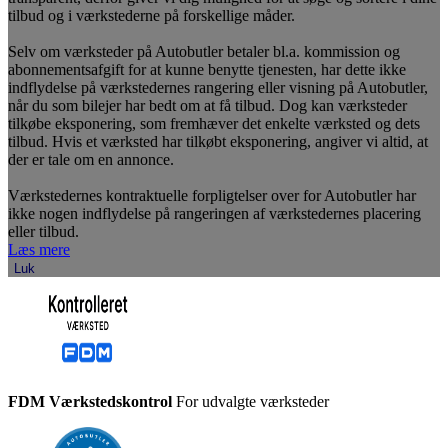
tilbud og i værkstederne på forskellige måder.
Selv om værksteder på Autobutler betaler bl.a. kommission og
abonnementsafgift for at kunne benytte tjenesten, har dette ikke
indflydelse på værkstedernes rangering eller visning på Autobutler,
når du som bilejer har bedt om at få tilbud. Dog kan værksteder
tilkøbe eksponering, som fremhæver det enkelte værksted og dets
tilbud. Hvis et værksted har tilkøbt eksponering, angiver vi altid, at
der er tale om en annonce.
Værkstedernes kontraktuelle forpligtelser over for Autobutler har
ikke nogen indflydelse på rangeringen af værkstedernes placering
eller tilbud.
Læs mere
Luk
FDM Værkstedskontrol
For udvalgte værksteder