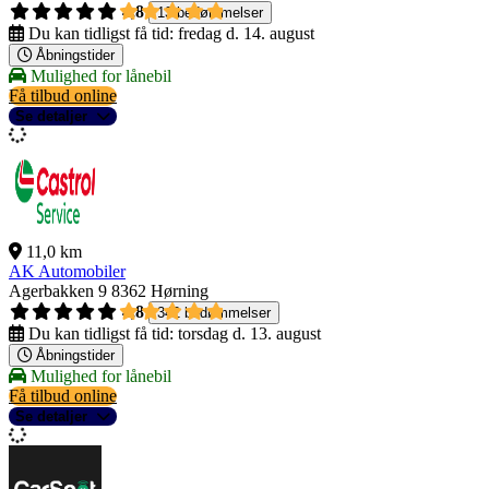
4,8
13 bedømmelser
Du kan tidligst få tid:
fredag d. 14. august
Åbningstider
Mulighed for lånebil
Få tilbud online
Se detaljer
11,0 km
AK Automobiler
Agerbakken 9
8362 Hørning
4,8
342 bedømmelser
Du kan tidligst få tid:
torsdag d. 13. august
Åbningstider
Mulighed for lånebil
Få tilbud online
Se detaljer