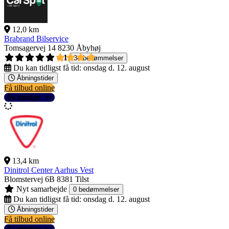
12,0 km
Brabrand Bilservice
Tomsagervej 14
8230 Åbyhøj
4,1
34 bedømmelser
Du kan tidligst få tid:
onsdag d. 12. august
Åbningstider
Få tilbud online
Se detaljer
13,4 km
Dinitrol Center Aarhus Vest
Blomstervej 6B
8381 Tilst
Nyt samarbejde
0 bedømmelser
Du kan tidligst få tid:
onsdag d. 12. august
Åbningstider
Få tilbud online
Se detaljer