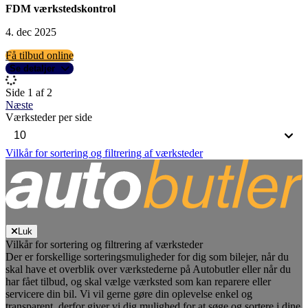
FDM værkstedskontrol
4. dec 2025
Få tilbud online
Se detaljer
Side 1 af 2
Næste
Værksteder per side
Vilkår for sortering og filtrering af værksteder
Luk
Vilkår for sortering og filtrering af værksteder
Der er forskellige sorteringsmuligheder for dig som bilejer, når du
skal have et overblik over værkstederne på Autobutler eller når du
har fået tilbud, og skal vælge værksted som kan reparere eller
servicere din bil. Vi vil gerne gøre din oplevelse enkel og
transparent, derfor giver vi dig mulighed for at søge og sortere i dine