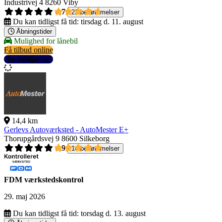
Industrivej 4
8260 Viby
4,7
23 bedømmelser
Du kan tidligst få tid:
tirsdag d. 11. august
Åbningstider
Mulighed for lånebil
Få tilbud online
Se detaljer
14,4 km
Gerlevs Autoværksted - AutoMester E+
Thorupgårdsvej 9
8600 Silkeborg
4,9
14 bedømmelser
FDM værkstedskontrol
29. maj 2026
Du kan tidligst få tid:
torsdag d. 13. august