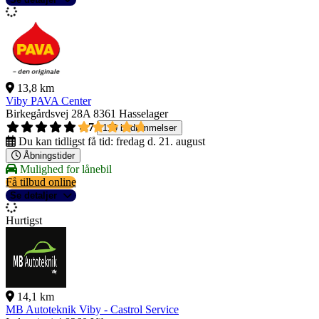
13,8 km
Viby PAVA Center
Birkegårdsvej 28A
8361 Hasselager
4,7
119 bedømmelser
Du kan tidligst få tid:
fredag d. 21. august
Åbningstider
Mulighed for lånebil
Få tilbud online
Se detaljer
Hurtigst
14,1 km
MB Autoteknik Viby - Castrol Service