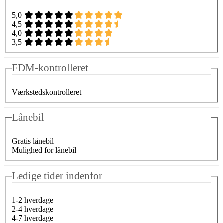
5,0
4,5
4,0
3,5
FDM-kontrolleret
Værkstedskontrolleret
Lånebil
Gratis lånebil
Mulighed for lånebil
Ledige tider indenfor
1-2 hverdage
2-4 hverdage
4-7 hverdage