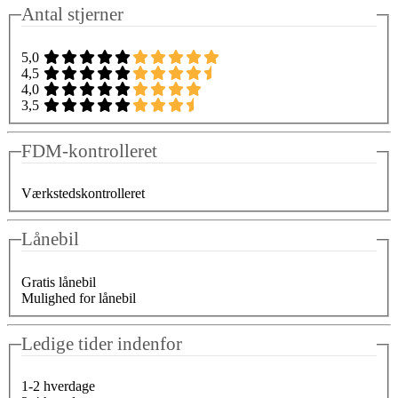
Antal stjerner
5,0
4,5
4,0
3,5
FDM-kontrolleret
Værkstedskontrolleret
Lånebil
Gratis lånebil
Mulighed for lånebil
Ledige tider indenfor
1-2 hverdage