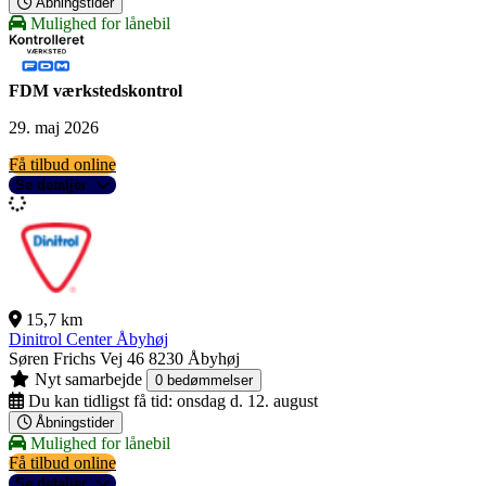
Åbningstider
Mulighed for lånebil
FDM værkstedskontrol
29. maj 2026
Få tilbud online
Se detaljer
15,7 km
Dinitrol Center Åbyhøj
Søren Frichs Vej 46
8230 Åbyhøj
Nyt samarbejde
0 bedømmelser
Du kan tidligst få tid:
onsdag d. 12. august
Åbningstider
Mulighed for lånebil
Få tilbud online
Se detaljer