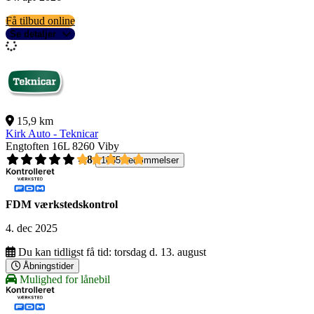
Få tilbud online
Se detaljer
15,9 km
Kirk Auto - Teknicar
Engtoften 16L
8260 Viby
4,8
1055 bedømmelser
FDM værkstedskontrol
4. dec 2025
Du kan tidligst få tid:
torsdag d. 13. august
Åbningstider
Mulighed for lånebil