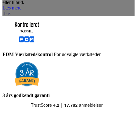
eller tilbud.
Læs mere
Luk
FDM Værkstedskontrol
For udvalgte værksteder
3 års godkendt garanti