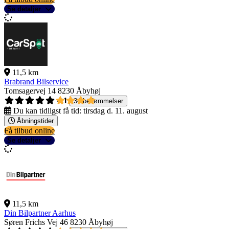
Se detaljer
11,5 km
Brabrand Bilservice
Tomsagervej 14
8230 Åbyhøj
4,1
34 bedømmelser
Du kan tidligst få tid:
tirsdag d. 11. august
Åbningstider
Få tilbud online
Se detaljer
11,5 km
Din Bilpartner Aarhus
Søren Frichs Vej 46
8230 Åbyhøj