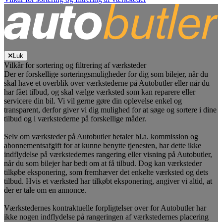
Luk
Vilkår for sortering og filtrering af værksteder
Der er forskellige sorteringsmuligheder for dig som bilejer, når du
skal have et overblik over værkstederne på Autobutler eller når du
har fået tilbud, og skal vælge værksted som kan reparere eller
servicere din bil. Vi vil gerne gøre din oplevelse enkel og
transparent, derfor giver vi dig mulighed for at søge og sortere i dine
tilbud og i værkstederne på forskellige måder.
Selv om værksteder på Autobutler betaler bl.a. kommission og
abonnementsafgift for at kunne benytte tjenesten, har dette ikke
indflydelse på værkstedernes rangering eller visning på Autobutler,
når du som bilejer har bedt om at få tilbud. Dog kan værksteder
tilkøbe eksponering, som fremhæver det enkelte værksted og dets
tilbud. Hvis et værksted har tilkøbt eksponering, angiver vi altid, at
der er tale om en annonce.
Værkstedernes kontraktuelle forpligtelser over for Autobutler har
ikke nogen indflydelse på rangeringen af værkstedernes placering