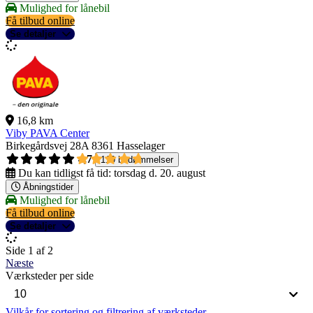
Mulighed for lånebil
Få tilbud online
Se detaljer
16,8 km
Viby PAVA Center
Birkegårdsvej 28A
8361 Hasselager
4,7
119 bedømmelser
Du kan tidligst få tid:
torsdag d. 20. august
Åbningstider
Mulighed for lånebil
Få tilbud online
Se detaljer
Side 1 af 2
Næste
Værksteder per side
Vilkår for sortering og filtrering af værksteder