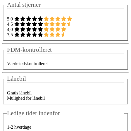
Antal stjerner
5,0
4,5
4,0
3,5
FDM-kontrolleret
Værkstedskontrolleret
Lånebil
Gratis lånebil
Mulighed for lånebil
Ledige tider indenfor
1-2 hverdage