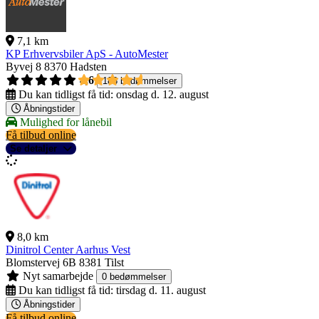
7,1 km
KP Erhvervsbiler ApS - AutoMester
Byvej 8
8370 Hadsten
4,6
188 bedømmelser
Du kan tidligst få tid:
onsdag d. 12. august
Åbningstider
Mulighed for lånebil
Få tilbud online
Se detaljer
8,0 km
Dinitrol Center Aarhus Vest
Blomstervej 6B
8381 Tilst
Nyt samarbejde
0 bedømmelser
Du kan tidligst få tid:
tirsdag d. 11. august
Åbningstider
Få tilbud online