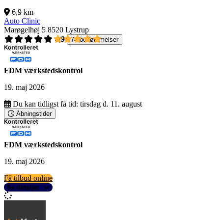
6,9 km
Auto Clinic
Marøgelhøj 5
8520 Lystrup
4,9
74 bedømmelser
FDM værkstedskontrol
19. maj 2026
Du kan tidligst få tid:
tirsdag d. 11. august
Åbningstider
FDM værkstedskontrol
19. maj 2026
Få tilbud online
Se detaljer