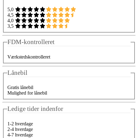
5,0
4,5
4,0
3,5
FDM-kontrolleret
Værkstedskontrolleret
Lånebil
Gratis lånebil
Mulighed for lånebil
Ledige tider indenfor
1-2 hverdage
2-4 hverdage
4-7 hverdage