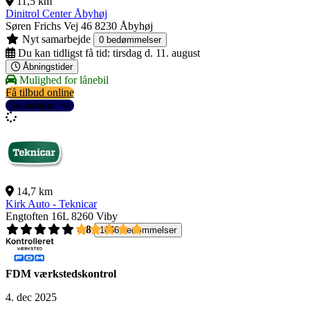
11,5 km
Dinitrol Center Åbyhøj
Søren Frichs Vej 46
8230 Åbyhøj
Nyt samarbejde
0 bedømmelser
Du kan tidligst få tid:
tirsdag d. 11. august
Åbningstider
Mulighed for lånebil
Få tilbud online
Se detaljer
14,7 km
Kirk Auto - Teknicar
Engtoften 16L
8260 Viby
4,8
1056 bedømmelser
FDM værkstedskontrol
4. dec 2025