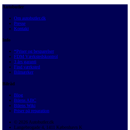
Autobutler
Om autobutler.dk
Presse
Kontakt
Info
*Priser og besparelser
FDM Værkstedskontrol
3 års garanti
Find værksted
Bilmærker
Bilråd
Blog
Bilens ABC
Bilens Wiki
Priser på reparation
© 2026 Autobutler.dk
Langebrogade 4, 1411 København K