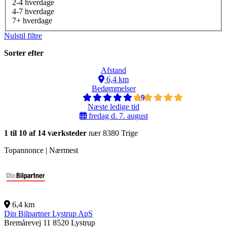
2-4 hverdage
4-7 hverdage
7+ hverdage
Nulstil filtre
Sorter efter
Afstand
6,4 km
Bedømmelser
4,9
Næste ledige tid
fredag d. 7. august
1 til 10 af 14 værksteder
nær 8380 Trige
Topannonce | Nærmest
6,4 km
Din Bilpartner Lystrup ApS
Bremårevej 11
8520 Lystrup