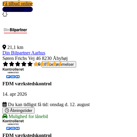
Få tilbud online
Se detaljer
21,1 km
Din Bilpartner Aarhus
Søren Frichs Vej 46
8230 Åbyhøj
4,6
87 bedømmelser
FDM værkstedskontrol
14. apr 2026
Du kan tidligst få tid:
onsdag d. 12. august
Åbningstider
Mulighed for lånebil
FDM værkstedskontrol