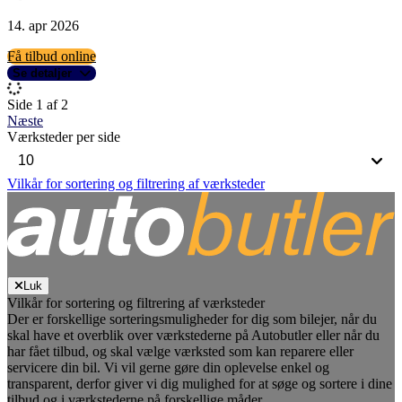
14. apr 2026
Få tilbud online
Se detaljer
Side 1 af 2
Næste
Værksteder per side
Vilkår for sortering og filtrering af værksteder
Luk
Vilkår for sortering og filtrering af værksteder
Der er forskellige sorteringsmuligheder for dig som bilejer, når du
skal have et overblik over værkstederne på Autobutler eller når du
har fået tilbud, og skal vælge værksted som kan reparere eller
servicere din bil. Vi vil gerne gøre din oplevelse enkel og
transparent, derfor giver vi dig mulighed for at søge og sortere i dine
tilbud og i værkstederne på forskellige måder.