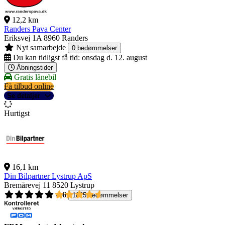
12,2 km
Randers Pava Center
Eriksvej 1A
8960 Randers
Nyt samarbejde
0 bedømmelser
Du kan tidligst få tid:
onsdag d. 12. august
Åbningstider
Gratis lånebil
Få tilbud online
Se detaljer
Hurtigst
16,1 km
Din Bilpartner Lystrup ApS
Bremårevej 11
8520 Lystrup
4,6
1025 bedømmelser