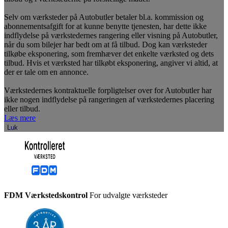
Selv om værksteder på Autobutler betaler bl.a. kommission og
abonnementsafgift for at kunne benytte tjenesten, har dette ikke
indflydelse på værkstedernes rangering eller visning på Autobutler,
når du som bilejer har bedt om at få tilbud. Dog kan værksteder
tilkøbe eksponering, som fremhæver det enkelte værksted og dets
tilbud. Hvis et værksted har tilkøbt eksponering, angiver vi altid, at
der er tale om en annonce.
Værkstedernes kontraktuelle forpligtelser over for Autobutler har
ikke nogen indflydelse på rangeringen af værkstedernes placering
eller tilbud.
Læs mere
Luk
FDM Værkstedskontrol
For udvalgte værksteder