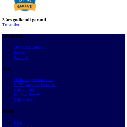
3 års godkendt garanti
Trustpilot
Autobutler
Om autobutler.dk
Presse
Kontakt
Info
*Priser og besparelser
FDM Værkstedskontrol
3 års garanti
Find værksted
Bilmærker
Bilråd
Blog