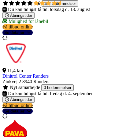
4,6
188 bedømmelser
Du kan tidligst få tid:
torsdag d. 13. august
Åbningstider
Mulighed for lånebil
Få tilbud online
Se detaljer
11,4 km
Dinitrol Center Randers
Zinkvej 2
8940 Randers
Nyt samarbejde
0 bedømmelser
Du kan tidligst få tid:
fredag d. 4. september
Åbningstider
Få tilbud online
Se detaljer