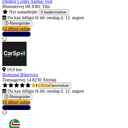
Dinitrol Center Aarhus Vest
Blomstervej 6B
8381 Tilst
Nyt samarbejde
0 bedømmelser
Du kan tidligst få tid:
onsdag d. 12. august
Åbningstider
Få tilbud online
Se detaljer
19,9 km
Brabrand Bilservice
Tomsagervej 14
8230 Åbyhøj
4,1
34 bedømmelser
Du kan tidligst få tid:
onsdag d. 12. august
Åbningstider
Få tilbud online
Se detaljer