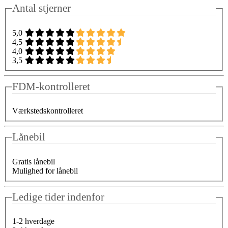
Antal stjerner
5,0
4,5
4,0
3,5
FDM-kontrolleret
Værkstedskontrolleret
Lånebil
Gratis lånebil
Mulighed for lånebil
Ledige tider indenfor
1-2 hverdage