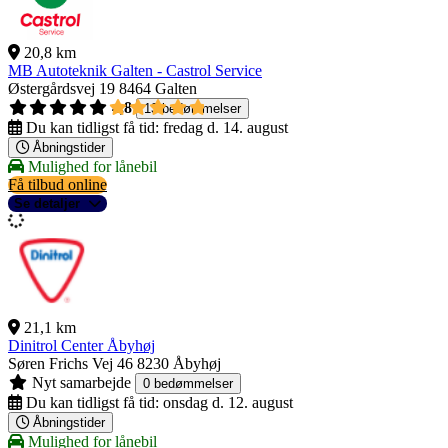
20,8 km
MB Autoteknik Galten - Castrol Service
Østergårdsvej 19
8464 Galten
4,8
13 bedømmelser
Du kan tidligst få tid:
fredag d. 14. august
Åbningstider
Mulighed for lånebil
Få tilbud online
Se detaljer
21,1 km
Dinitrol Center Åbyhøj
Søren Frichs Vej 46
8230 Åbyhøj
Nyt samarbejde
0 bedømmelser
Du kan tidligst få tid:
onsdag d. 12. august
Åbningstider
Mulighed for lånebil