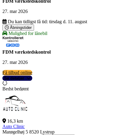
FDM værkstedskontrol
27. mar 2026
Du kan tidligst få tid:
tirsdag d. 11. august
Åbningstider
Mulighed for lånebil
FDM værkstedskontrol
27. mar 2026
Få tilbud online
Se detaljer
Bedst bedømt
16,3 km
Auto Clinic
Marøgelhøj 5
8520 Lystrup