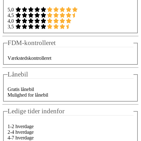
5,0
4,5
4,0
3,5
FDM-kontrolleret
Værkstedskontrolleret
Lånebil
Gratis lånebil
Mulighed for lånebil
Ledige tider indenfor
1-2 hverdage
2-4 hverdage
4-7 hverdage