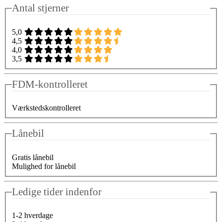
Antal stjerner
5,0
4,5
4,0
3,5
FDM-kontrolleret
Værkstedskontrolleret
Lånebil
Gratis lånebil
Mulighed for lånebil
Ledige tider indenfor
1-2 hverdage