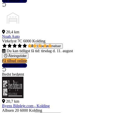
Se detaljer
20,4 km
Noah Auto
Virkelyst 7C
6000 Kolding
4,8
12 bedømmelser
Du kan tidligst få tid:
tirsdag d. 11. august
Åbningstider
Få tilbud online
Se detaljer
Bedst bedømt
20,7 km
Byens Bilpleje.com - Kolding
Albuen 20
6000 Kolding