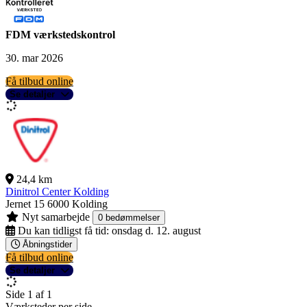
FDM værkstedskontrol
30. mar 2026
Få tilbud online
Se detaljer
24,4 km
Dinitrol Center Kolding
Jernet 15
6000 Kolding
Nyt samarbejde
0 bedømmelser
Du kan tidligst få tid:
onsdag d. 12. august
Åbningstider
Få tilbud online
Se detaljer
Side 1 af 1
Værksteder per side