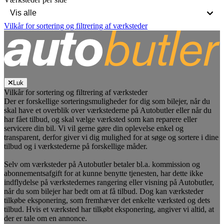
Vilkår for sortering og filtrering af værksteder
Luk
Vilkår for sortering og filtrering af værksteder
Der er forskellige sorteringsmuligheder for dig som bilejer, når du
skal have et overblik over værkstederne på Autobutler eller når du
har fået tilbud, og skal vælge værksted som kan reparere eller
servicere din bil. Vi vil gerne gøre din oplevelse enkel og
transparent, derfor giver vi dig mulighed for at søge og sortere i dine
tilbud og i værkstederne på forskellige måder.
Selv om værksteder på Autobutler betaler bl.a. kommission og
abonnementsafgift for at kunne benytte tjenesten, har dette ikke
indflydelse på værkstedernes rangering eller visning på Autobutler,
når du som bilejer har bedt om at få tilbud. Dog kan værksteder
tilkøbe eksponering, som fremhæver det enkelte værksted og dets
tilbud. Hvis et værksted har tilkøbt eksponering, angiver vi altid, at
der er tale om en annonce.