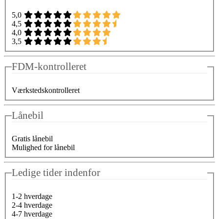
5,0
4,5
4,0
3,5
FDM-kontrolleret
Værkstedskontrolleret
Lånebil
Gratis lånebil
Mulighed for lånebil
Ledige tider indenfor
1-2 hverdage
2-4 hverdage
4-7 hverdage