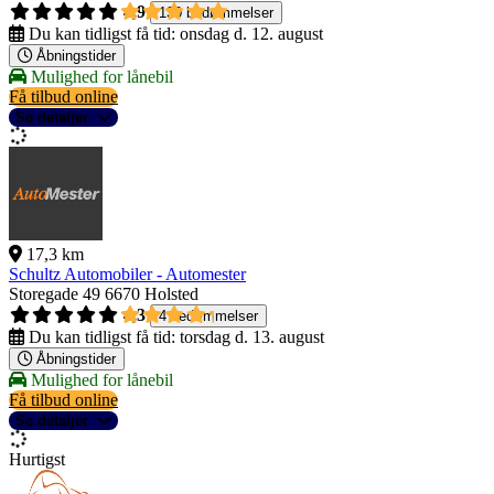
4,9
130 bedømmelser
Du kan tidligst få tid:
onsdag d. 12. august
Åbningstider
Mulighed for lånebil
Få tilbud online
Se detaljer
17,3 km
Schultz Automobiler - Automester
Storegade 49
6670 Holsted
4,3
4 bedømmelser
Du kan tidligst få tid:
torsdag d. 13. august
Åbningstider
Mulighed for lånebil
Få tilbud online
Se detaljer
Hurtigst