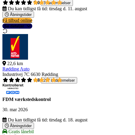
5,0
3 bedømmelser
Du kan tidligst få tid:
tirsdag d. 11. august
Åbningstider
Få tilbud online
Se detaljer
22,6 km
Rødding Auto
Industrivej 7C
6630 Rødding
4,8
297 bedømmelser
FDM værkstedskontrol
30. mar 2026
Du kan tidligst få tid:
tirsdag d. 18. august
Åbningstider
Gratis lånebil