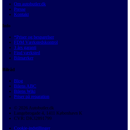
Om autobutler.dk
Presse
Kontakt
Info
*Priser og besparelser
FDM Værkstedskontrol
3 års garanti
Find værksted
Bilmærker
Bilråd
Blog
Bilens ABC
Bilens Wiki
Priser på reparation
© 2026 Autobutler.dk
Langebrogade 4, 1411 København K
CVR: DK32891799
Cookie-indstillinger