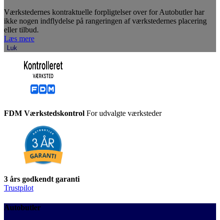
Værkstedernes kontraktuelle forpligtelser over for Autobutler har
ikke nogen indflydelse på rangeringen af værkstedernes placering
eller tilbud.
Læs mere
Luk
FDM Værkstedskontrol
For udvalgte værksteder
3 års godkendt garanti
Trustpilot
Autobutler