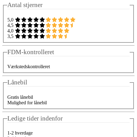
Antal stjerner
5,0
4,5
4,0
3,5
FDM-kontrolleret
Værkstedskontrolleret
Lånebil
Gratis lånebil
Mulighed for lånebil
Ledige tider indenfor
1-2 hverdage