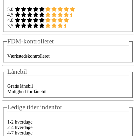
5,0
4,5
4,0
3,5
FDM-kontrolleret
Værkstedskontrolleret
Lånebil
Gratis lånebil
Mulighed for lånebil
Ledige tider indenfor
1-2 hverdage
2-4 hverdage
4-7 hverdage