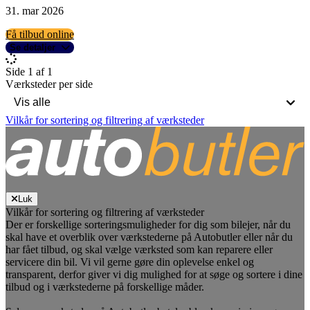
31. mar 2026
Få tilbud online
Se detaljer
Side 1 af 1
Værksteder per side
Vilkår for sortering og filtrering af værksteder
Luk
Vilkår for sortering og filtrering af værksteder
Der er forskellige sorteringsmuligheder for dig som bilejer, når du
skal have et overblik over værkstederne på Autobutler eller når du
har fået tilbud, og skal vælge værksted som kan reparere eller
servicere din bil. Vi vil gerne gøre din oplevelse enkel og
transparent, derfor giver vi dig mulighed for at søge og sortere i dine
tilbud og i værkstederne på forskellige måder.