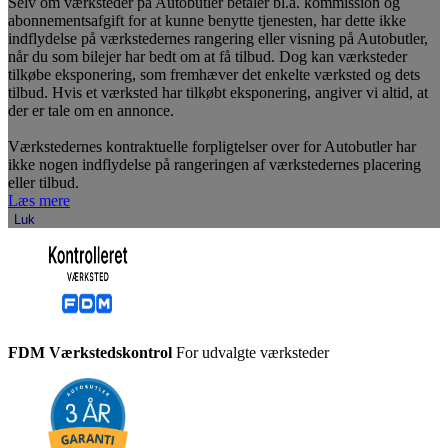
Selv om værksteder på Autobutler betaler bl.a. kommission og
abonnementsafgift for at kunne benytte tjenesten, har dette ikke
indflydelse på værkstedernes rangering eller visning på Autobutler,
når du som bilejer har bedt om at få tilbud. Dog kan værksteder
tilkøbe eksponering, som fremhæver det enkelte værksted og dets
tilbud. Hvis et værksted har tilkøbt eksponering, angiver vi altid, at
der er tale om en annonce.
Værkstedernes kontraktuelle forpligtelser over for Autobutler har
ikke nogen indflydelse på rangeringen af værkstedernes placering
eller tilbud.
Læs mere
Luk
FDM Værkstedskontrol
For udvalgte værksteder