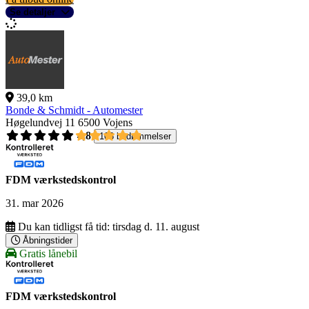
Se detaljer
39,0 km
Bonde & Schmidt - Automester
Høgelundvej 11
6500 Vojens
4,8
108 bedømmelser
FDM værkstedskontrol
31. mar 2026
Du kan tidligst få tid:
tirsdag d. 11. august
Åbningstider
Gratis lånebil
FDM værkstedskontrol