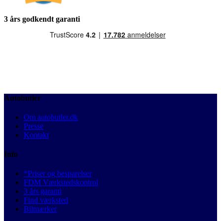
3 års godkendt garanti
Autobutler
Om autobutler.dk
Presse
Kontakt
Info
*Priser og besparelser
FDM Værkstedskontrol
3 års garanti
Find værksted
Bilmærker