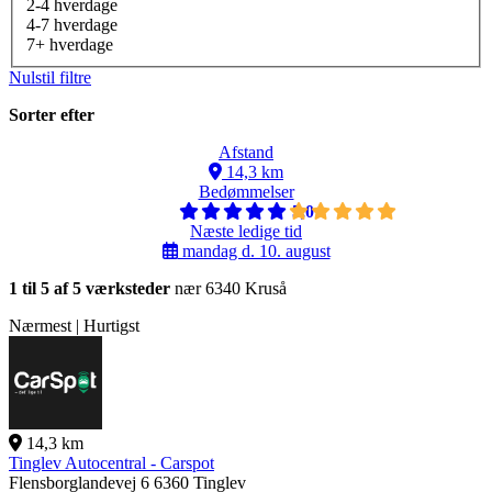
2-4 hverdage
4-7 hverdage
7+ hverdage
Nulstil filtre
Sorter efter
Afstand
14,3 km
Bedømmelser
5,0
Næste ledige tid
mandag d. 10. august
1 til 5 af 5 værksteder
nær 6340 Kruså
Nærmest | Hurtigst
14,3 km
Tinglev Autocentral - Carspot
Flensborglandevej 6
6360 Tinglev