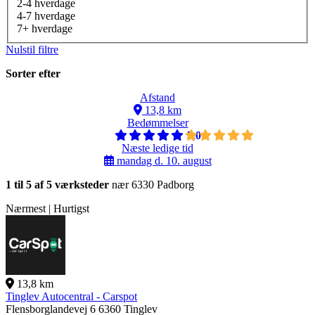
2-4 hverdage
4-7 hverdage
7+ hverdage
Nulstil filtre
Sorter efter
Afstand
13,8 km
Bedømmelser
5,0
Næste ledige tid
mandag d. 10. august
1 til 5 af 5 værksteder
nær 6330 Padborg
Nærmest | Hurtigst
13,8 km
Tinglev Autocentral - Carspot
Flensborglandevej 6
6360 Tinglev