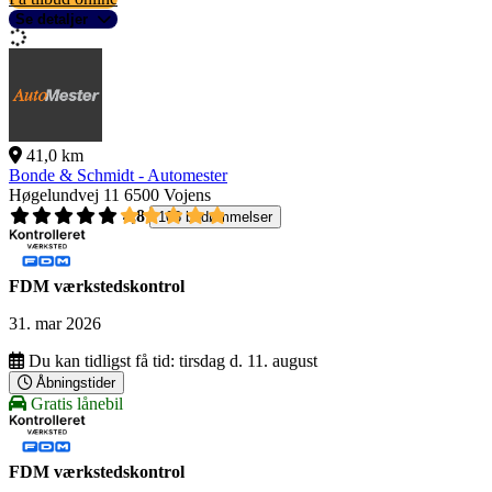
Se detaljer
41,0 km
Bonde & Schmidt - Automester
Høgelundvej 11
6500 Vojens
4,8
108 bedømmelser
FDM værkstedskontrol
31. mar 2026
Du kan tidligst få tid:
tirsdag d. 11. august
Åbningstider
Gratis lånebil
FDM værkstedskontrol