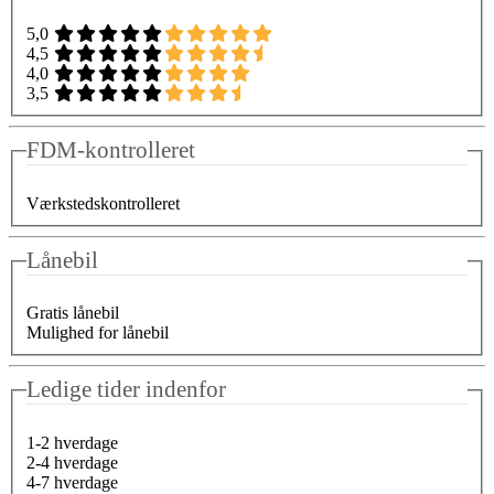
5,0
4,5
4,0
3,5
FDM-kontrolleret
Værkstedskontrolleret
Lånebil
Gratis lånebil
Mulighed for lånebil
Ledige tider indenfor
1-2 hverdage
2-4 hverdage
4-7 hverdage