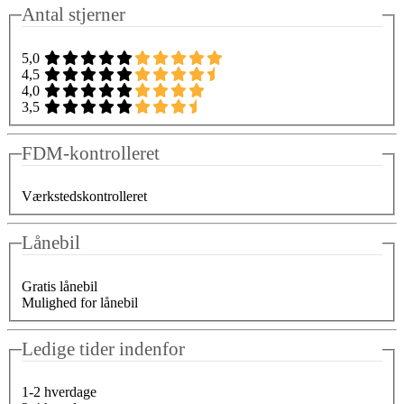
Antal stjerner
5,0
4,5
4,0
3,5
FDM-kontrolleret
Værkstedskontrolleret
Lånebil
Gratis lånebil
Mulighed for lånebil
Ledige tider indenfor
1-2 hverdage