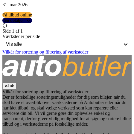
31. mar 2026
Få tilbud online
Se detaljer
Side 1 af 1
Værksteder per side
Vilkår for sortering og filtrering af værksteder
Luk
Vilkår for sortering og filtrering af værksteder
Der er forskellige sorteringsmuligheder for dig som bilejer, når du
skal have et overblik over værkstederne på Autobutler eller når du
har fået tilbud, og skal vælge værksted som kan reparere eller
servicere din bil. Vi vil gerne gøre din oplevelse enkel og
transparent, derfor giver vi dig mulighed for at søge og sortere i dine
tilbud og i værkstederne på forskellige måder.