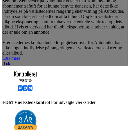
Selv om værksteder på Autobutler betaler bl.a. kommission og
abonnementsafgift for at kunne benytte tjenesten, har dette ikke
indflydelse på værkstedernes rangering eller visning på Autobutler,
når du som bilejer har bedt om at få tilbud. Dog kan værksteder
tilkøbe eksponering, som fremhæver det enkelte værksted og dets
tilbud. Hvis et værksted har tilkøbt eksponering, angiver vi altid, at
der er tale om en annonce.
Værkstedernes kontraktuelle forpligtelser over for Autobutler har
ikke nogen indflydelse på rangeringen af værkstedernes placering
eller tilbud.
Læs mere
Luk
FDM Værkstedskontrol
For udvalgte værksteder