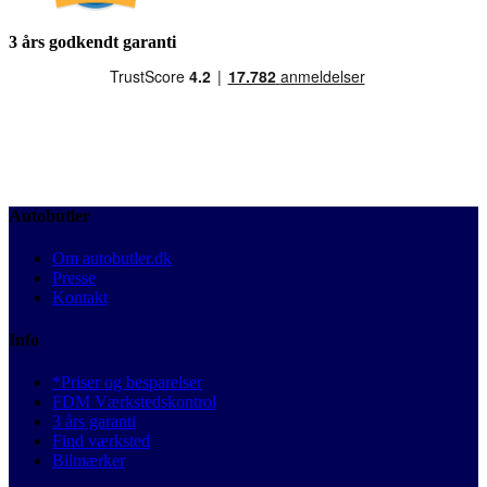
3 års godkendt garanti
Autobutler
Om autobutler.dk
Presse
Kontakt
Info
*Priser og besparelser
FDM Værkstedskontrol
3 års garanti
Find værksted
Bilmærker