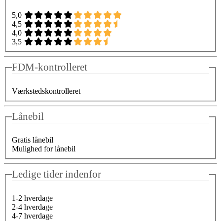
5,0
4,5
4,0
3,5
FDM-kontrolleret
Værkstedskontrolleret
Lånebil
Gratis lånebil
Mulighed for lånebil
Ledige tider indenfor
1-2 hverdage
2-4 hverdage
4-7 hverdage