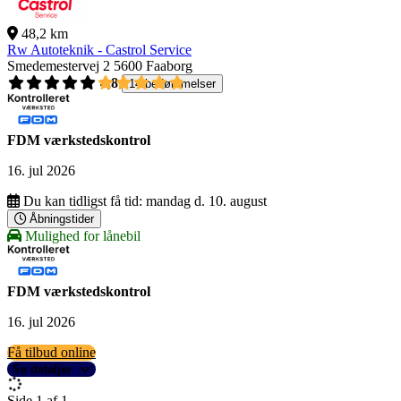
48,2 km
Rw Autoteknik - Castrol Service
Smedemestervej 2
5600 Faaborg
4,8
14 bedømmelser
FDM værkstedskontrol
16. jul 2026
Du kan tidligst få tid:
mandag d. 10. august
Åbningstider
Mulighed for lånebil
FDM værkstedskontrol
16. jul 2026
Få tilbud online
Se detaljer
Side 1 af 1