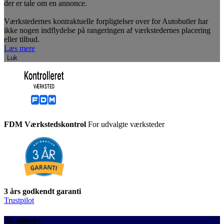
der er tale om en annonce.
Værkstedernes kontraktuelle forpligtelser over for Autobutler har
ikke nogen indflydelse på rangeringen af værkstedernes placering
eller tilbud.
Læs mere
Luk
FDM Værkstedskontrol
For udvalgte værksteder
3 års godkendt garanti
Trustpilot
Autobutler