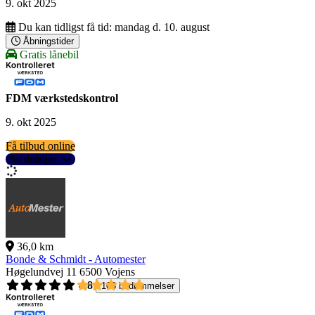
9. okt 2025
Du kan tidligst få tid:
mandag d. 10. august
Åbningstider
Gratis lånebil
FDM værkstedskontrol
9. okt 2025
Få tilbud online
Se detaljer
36,0 km
Bonde & Schmidt - Automester
Høgelundvej 11
6500 Vojens
4,8
108 bedømmelser