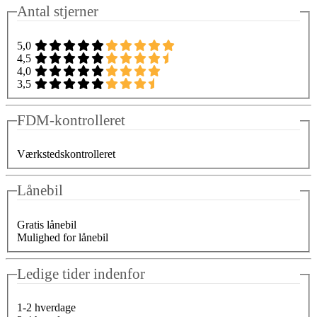
Antal stjerner
5,0
4,5
4,0
3,5
FDM-kontrolleret
Værkstedskontrolleret
Lånebil
Gratis lånebil
Mulighed for lånebil
Ledige tider indenfor
1-2 hverdage