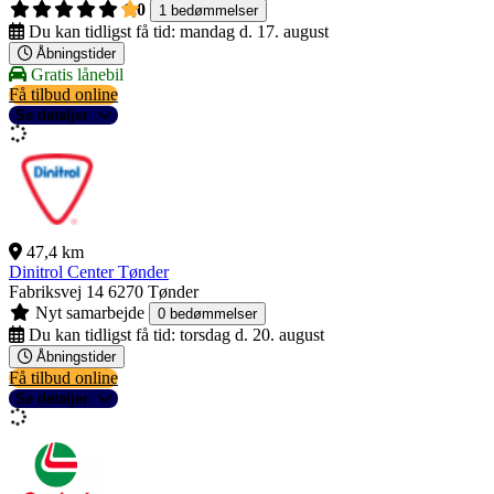
1,0
1 bedømmelser
Du kan tidligst få tid:
mandag d. 17. august
Åbningstider
Gratis lånebil
Få tilbud online
Se detaljer
47,4 km
Dinitrol Center Tønder
Fabriksvej 14
6270 Tønder
Nyt samarbejde
0 bedømmelser
Du kan tidligst få tid:
torsdag d. 20. august
Åbningstider
Få tilbud online
Se detaljer