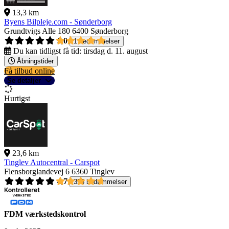
13,3 km
Byens Bilpleje.com - Sønderborg
Grundtvigs Alle 180
6400 Sønderborg
5,0
1 bedømmelser
Du kan tidligst få tid:
tirsdag d. 11. august
Åbningstider
Få tilbud online
Se detaljer
Hurtigst
23,6 km
Tinglev Autocentral - Carspot
Flensborglandevej 6
6360 Tinglev
4,7
356 bedømmelser
FDM værkstedskontrol