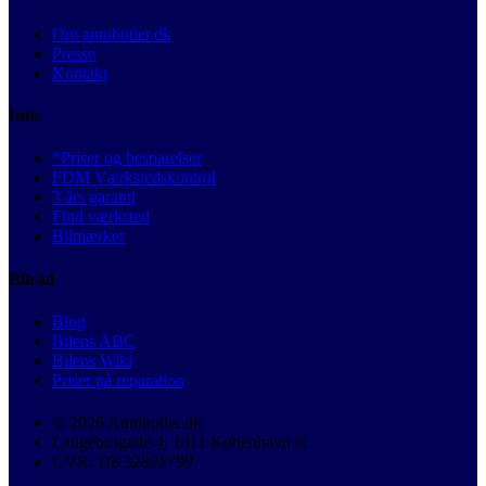
Om autobutler.dk
Presse
Kontakt
Info
*Priser og besparelser
FDM Værkstedskontrol
3 års garanti
Find værksted
Bilmærker
Bilråd
Blog
Bilens ABC
Bilens Wiki
Priser på reparation
© 2026 Autobutler.dk
Langebrogade 4, 1411 København K
CVR: DK32891799