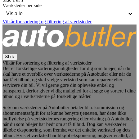
Værksteder per side
Vilkår for sortering og filtrering af værksteder
Luk
Vilkår for sortering og filtrering af værksteder
Der er forskellige sorteringsmuligheder for dig som bilejer, når du
skal have et overblik over værkstederne på Autobutler eller når du
har fået tilbud, og skal vælge værksted som kan reparere eller
servicere din bil. Vi vil gerne gøre din oplevelse enkel og
transparent, derfor giver vi dig mulighed for at søge og sortere i dine
tilbud og i værkstederne på forskellige måder.
Selv om værksteder på Autobutler betaler bl.a. kommission og
abonnementsafgift for at kunne benytte tjenesten, har dette ikke
indflydelse på værkstedernes rangering eller visning på Autobutler,
når du som bilejer har bedt om at få tilbud. Dog kan værksteder
tilkøbe eksponering, som fremhæver det enkelte værksted og dets
tilbud. Hvis et værksted har tilkøbt eksponering, angiver vi altid, at