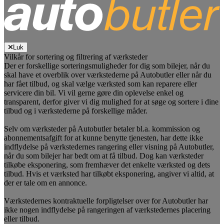
Luk
Vilkår for sortering og filtrering af værksteder
Der er forskellige sorteringsmuligheder for dig som bilejer, når du
skal have et overblik over værkstederne på Autobutler eller når du
har fået tilbud, og skal vælge værksted som kan reparere eller
servicere din bil. Vi vil gerne gøre din oplevelse enkel og
transparent, derfor giver vi dig mulighed for at søge og sortere i dine
tilbud og i værkstederne på forskellige måder.
Selv om værksteder på Autobutler betaler bl.a. kommission og
abonnementsafgift for at kunne benytte tjenesten, har dette ikke
indflydelse på værkstedernes rangering eller visning på Autobutler,
når du som bilejer har bedt om at få tilbud. Dog kan værksteder
tilkøbe eksponering, som fremhæver det enkelte værksted og dets
tilbud. Hvis et værksted har tilkøbt eksponering, angiver vi altid, at
der er tale om en annonce.
Værkstedernes kontraktuelle forpligtelser over for Autobutler har
ikke nogen indflydelse på rangeringen af værkstedernes placering
eller tilbud.