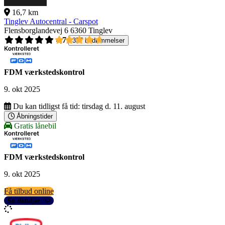
16,7 km
Tinglev Autocentral - Carspot
Flensborglandevej 6
6360 Tinglev
4,7
357 bedømmelser
FDM værkstedskontrol
9. okt 2025
Du kan tidligst få tid:
tirsdag d. 11. august
Åbningstider
Gratis lånebil
FDM værkstedskontrol
9. okt 2025
Få tilbud online
Se detaljer