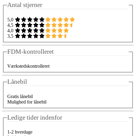
Antal stjerner
5,0
4,5
4,0
3,5
FDM-kontrolleret
Værkstedskontrolleret
Lånebil
Gratis lånebil
Mulighed for lånebil
Ledige tider indenfor
1-2 hverdage