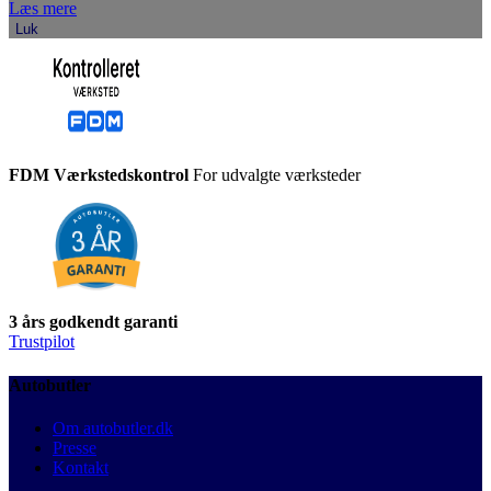
Læs mere
Luk
FDM Værkstedskontrol
For udvalgte værksteder
3 års godkendt garanti
Trustpilot
Autobutler
Om autobutler.dk
Presse
Kontakt