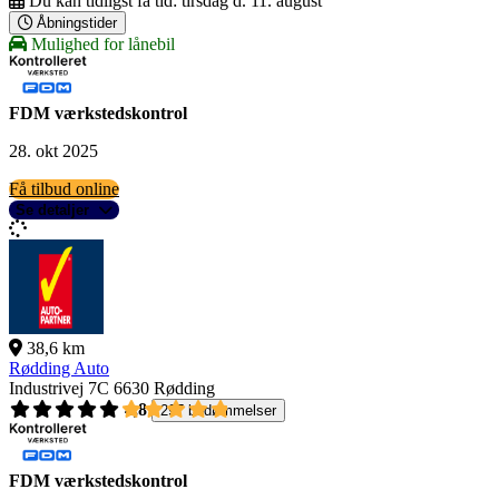
Du kan tidligst få tid:
tirsdag d. 11. august
Åbningstider
Mulighed for lånebil
FDM værkstedskontrol
28. okt 2025
Få tilbud online
Se detaljer
38,6 km
Rødding Auto
Industrivej 7C
6630 Rødding
4,8
297 bedømmelser
FDM værkstedskontrol