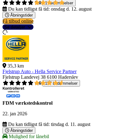
5,0
1 bedømmelser
Du kan tidligst få tid:
onsdag d. 12. august
Åbningstider
Få tilbud online
Se detaljer
35,3 km
Fjelstrup Auto - Hella Service Partner
Fjelstrup Landevej 38
6100 Haderslev
4,6
157 bedømmelser
FDM værkstedskontrol
22. jan 2026
Du kan tidligst få tid:
tirsdag d. 11. august
Åbningstider
Mulighed for lånebil