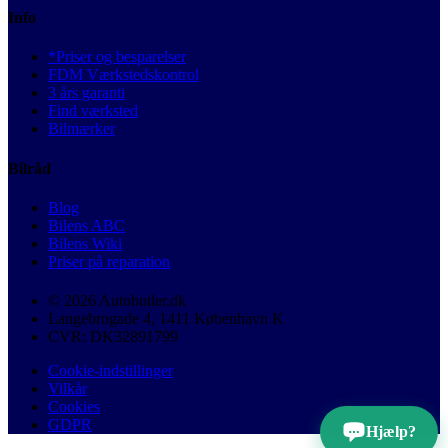
Info
*Priser og besparelser
FDM Værkstedskontrol
3 års garanti
Find værksted
Bilmærker
Bilråd
Blog
Bilens ABC
Bilens Wiki
Priser på reparation
© 2026 Autobutler.dk
Langebrogade 4, 1411 København K
CVR: DK32891799
Cookie-indstillinger
Vilkår
Cookies
GDPR
Hjælp?