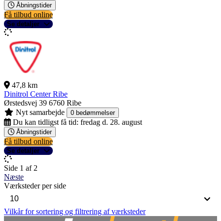
Åbningstider
Få tilbud online
Se detaljer
47,8 km
Dinitrol Center Ribe
Ørstedsvej 39
6760 Ribe
Nyt samarbejde
0 bedømmelser
Du kan tidligst få tid:
fredag d. 28. august
Åbningstider
Få tilbud online
Se detaljer
Side 1 af 2
Næste
Værksteder per side
Vilkår for sortering og filtrering af værksteder