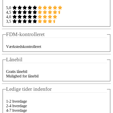
5,0
4,5
4,0
3,5
FDM-kontrolleret
Værkstedskontrolleret
Lånebil
Gratis lånebil
Mulighed for lånebil
Ledige tider indenfor
1-2 hverdage
2-4 hverdage
4-7 hverdage