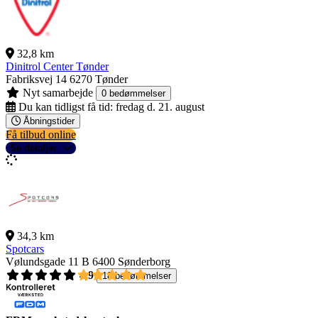
32,8 km
Dinitrol Center Tønder
Fabriksvej 14
6270 Tønder
Nyt samarbejde
0 bedømmelser
Du kan tidligst få tid:
fredag d. 21. august
Åbningstider
Få tilbud online
Se detaljer
34,3 km
Spotcars
Vølundsgade 11 B
6400 Sønderborg
4,9
18 bedømmelser