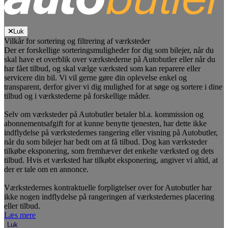
Luk
Vilkår for sortering og filtrering af værksteder
Der er forskellige sorteringsmuligheder for dig som bilejer, når du
skal have et overblik over værkstederne på Autobutler eller når du
har fået tilbud, og skal vælge værksted som kan reparere eller
servicere din bil. Vi vil gerne gøre din oplevelse enkel og
transparent, derfor giver vi dig mulighed for at søge og sortere i dine
tilbud og i værkstederne på forskellige måder.
Selv om værksteder på Autobutler betaler bl.a. kommission og
abonnementsafgift for at kunne benytte tjenesten, har dette ikke
indflydelse på værkstedernes rangering eller visning på Autobutler,
når du som bilejer har bedt om at få tilbud. Dog kan værksteder
tilkøbe eksponering, som fremhæver det enkelte værksted og dets
tilbud. Hvis et værksted har tilkøbt eksponering, angiver vi altid, at
der er tale om en annonce.
Værkstedernes kontraktuelle forpligtelser over for Autobutler har
ikke nogen indflydelse på rangeringen af værkstedernes placering
eller tilbud.
Læs mere
Luk