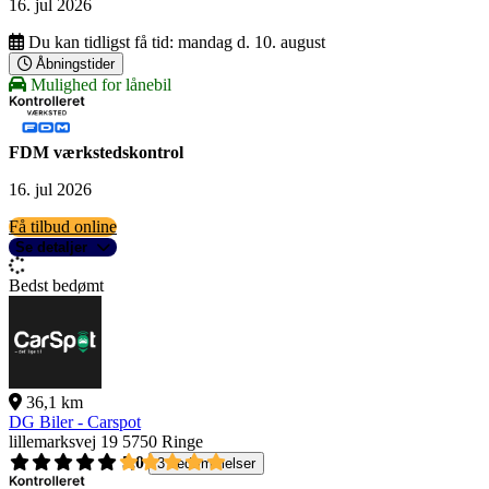
16. jul 2026
Du kan tidligst få tid:
mandag d. 10. august
Åbningstider
Mulighed for lånebil
FDM værkstedskontrol
16. jul 2026
Få tilbud online
Se detaljer
Bedst bedømt
36,1 km
DG Biler - Carspot
lillemarksvej 19
5750 Ringe
5,0
3 bedømmelser