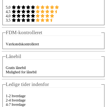
5,0
4,5
4,0
3,5
FDM-kontrolleret
Værkstedskontrolleret
Lånebil
Gratis lånebil
Mulighed for lånebil
Ledige tider indenfor
1-2 hverdage
2-4 hverdage
4-7 hverdage