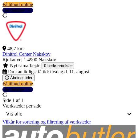
Få tilbud online
Se detaljer
48,7 km
Dinitrol Center Nakskov
Rjukanvej 1
4900 Nakskov
Nyt samarbejde
0 bedømmelser
Du kan tidligst få tid:
tirsdag d. 11. august
Åbningstider
Få tilbud online
Se detaljer
Side 1 af 1
Værksteder per side
Vilkår for sortering og filtrering af værksteder