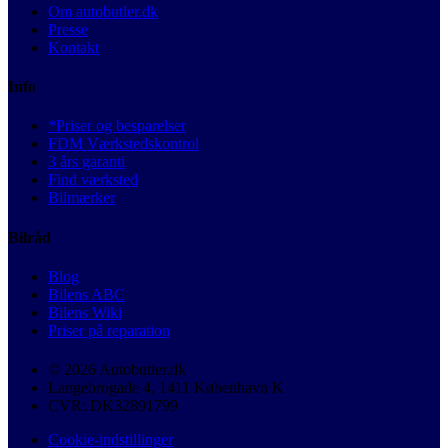
Om autobutler.dk
Presse
Kontakt
Info
*Priser og besparelser
FDM Værkstedskontrol
3 års garanti
Find værksted
Bilmærker
Bilråd
Blog
Bilens ABC
Bilens Wiki
Priser på reparation
© 2026 Autobutler.dk
Langebrogade 4, 1411 København K
CVR: DK32891799
Cookie-indstillinger