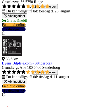
Gestelevvej 56
5750 Ringe
5,0
2 bedømmelser
Du kan tidligst få tid:
torsdag d. 20. august
Åbningstider
Gratis lånebil
Få tilbud online
Se detaljer
38,6 km
Byens Bilpleje.com - Sønderborg
Grundtvigs Alle 180
6400 Sønderborg
5,0
1 bedømmelser
Du kan tidligst få tid:
tirsdag d. 11. august
Åbningstider
Få tilbud online
Se detaljer