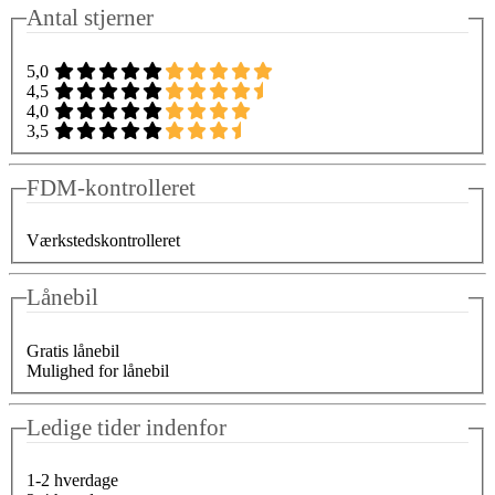
Antal stjerner
5,0
4,5
4,0
3,5
FDM-kontrolleret
Værkstedskontrolleret
Lånebil
Gratis lånebil
Mulighed for lånebil
Ledige tider indenfor
1-2 hverdage