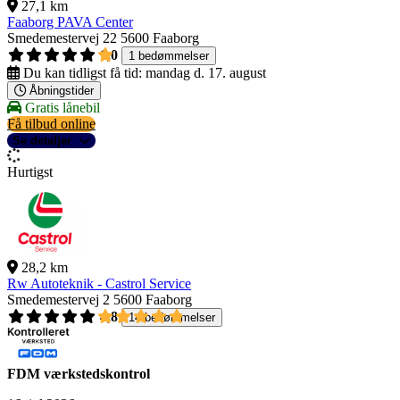
27,1 km
Faaborg PAVA Center
Smedemestervej 22
5600 Faaborg
1,0
1 bedømmelser
Du kan tidligst få tid:
mandag d. 17. august
Åbningstider
Gratis lånebil
Få tilbud online
Se detaljer
Hurtigst
28,2 km
Rw Autoteknik - Castrol Service
Smedemestervej 2
5600 Faaborg
4,8
14 bedømmelser
FDM værkstedskontrol