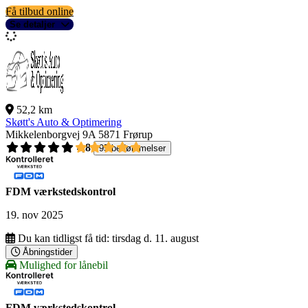
Få tilbud online
Se detaljer
52,2 km
Skøtt's Auto & Optimering
Mikkelenborgvej 9A
5871 Frørup
4,8
95 bedømmelser
FDM værkstedskontrol
19. nov 2025
Du kan tidligst få tid:
tirsdag d. 11. august
Åbningstider
Mulighed for lånebil
FDM værkstedskontrol