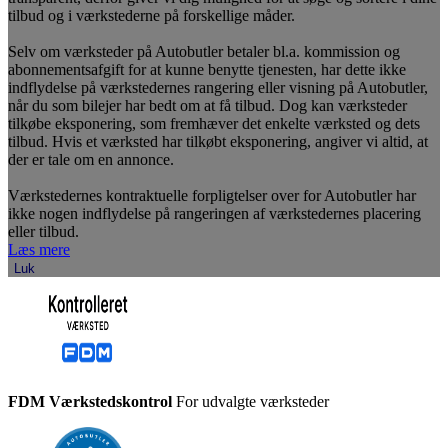
tilbud og i værkstederne på forskellige måder.
Selv om værksteder på Autobutler betaler bl.a. kommission og
abonnementsafgift for at kunne benytte tjenesten, har dette ikke
indflydelse på værkstedernes rangering eller visning på Autobutler,
når du som bilejer har bedt om at få tilbud. Dog kan værksteder
tilkøbe eksponering, som fremhæver det enkelte værksted og dets
tilbud. Hvis et værksted har tilkøbt eksponering, angiver vi altid, at
der er tale om en annonce.
Værkstedernes kontraktuelle forpligtelser over for Autobutler har
ikke nogen indflydelse på rangeringen af værkstedernes placering
eller tilbud.
Læs mere
Luk
FDM Værkstedskontrol
For udvalgte værksteder