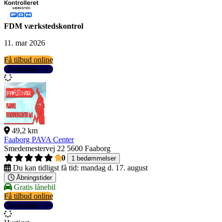
FDM værkstedskontrol
11. mar 2026
Få tilbud online
Se detaljer
49,2 km
Faaborg PAVA Center
Smedemestervej 22
5600 Faaborg
1,0
1 bedømmelser
Du kan tidligst få tid:
mandag d. 17. august
Åbningstider
Gratis lånebil
Få tilbud online
Se detaljer