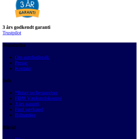
3 års godkendt garanti
Trustpilot
Autobutler
Om autobutler.dk
Presse
Kontakt
Info
*Priser og besparelser
FDM Værkstedskontrol
3 års garanti
Find værksted
Bilmærker
Bilråd