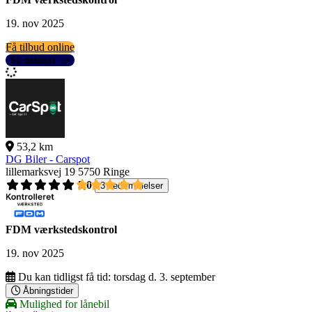
19. nov 2025
Få tilbud online
Se detaljer
53,2 km
DG Biler - Carspot
lillemarksvej 19
5750 Ringe
5,0
3 bedømmelser
FDM værkstedskontrol
19. nov 2025
Du kan tidligst få tid:
torsdag d. 3. september
Åbningstider
Mulighed for lånebil