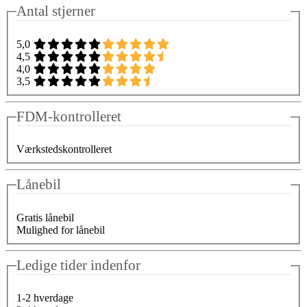
Antal stjerner
5,0
4,5
4,0
3,5
FDM-kontrolleret
Værkstedskontrolleret
Lånebil
Gratis lånebil
Mulighed for lånebil
Ledige tider indenfor
1-2 hverdage