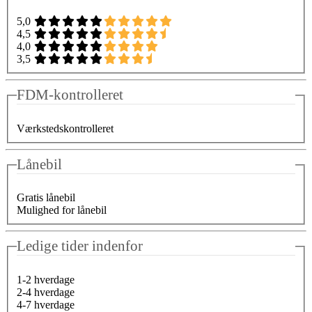
5,0
4,5
4,0
3,5
FDM-kontrolleret
Værkstedskontrolleret
Lånebil
Gratis lånebil
Mulighed for lånebil
Ledige tider indenfor
1-2 hverdage
2-4 hverdage
4-7 hverdage