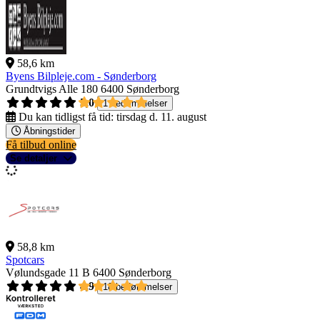
58,6 km
Byens Bilpleje.com - Sønderborg
Grundtvigs Alle 180
6400 Sønderborg
5,0
1 bedømmelser
Du kan tidligst få tid:
tirsdag d. 11. august
Åbningstider
Få tilbud online
Se detaljer
58,8 km
Spotcars
Vølundsgade 11 B
6400 Sønderborg
4,9
18 bedømmelser