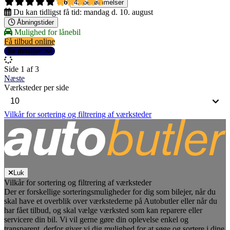
4,6
42 bedømmelser
Du kan tidligst få tid:
mandag d. 10. august
Åbningstider
Mulighed for lånebil
Få tilbud online
Se detaljer
Side 1 af 3
Næste
Værksteder per side
Vilkår for sortering og filtrering af værksteder
Luk
Vilkår for sortering og filtrering af værksteder
Der er forskellige sorteringsmuligheder for dig som bilejer, når du
skal have et overblik over værkstederne på Autobutler eller når du
har fået tilbud, og skal vælge værksted som kan reparere eller
servicere din bil. Vi vil gerne gøre din oplevelse enkel og
transparent, derfor giver vi dig mulighed for at søge og sortere i dine