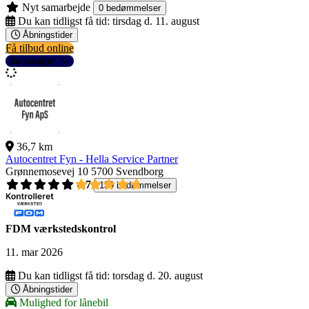
Nyt samarbejde
0 bedømmelser
Du kan tidligst få tid:
tirsdag d. 11. august
Åbningstider
Få tilbud online
Se detaljer
36,7 km
Autocentret Fyn - Hella Service Partner
Grønnemosevej 10
5700 Svendborg
4,7
139 bedømmelser
FDM værkstedskontrol
11. mar 2026
Du kan tidligst få tid:
torsdag d. 20. august
Åbningstider
Mulighed for lånebil