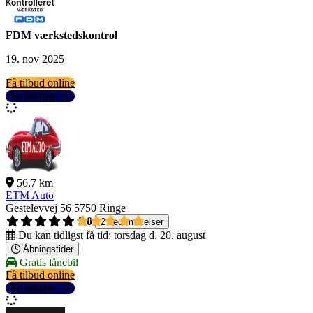
FDM værkstedskontrol
19. nov 2025
Få tilbud online
Se detaljer
56,7 km
ETM Auto
Gestelevvej 56
5750 Ringe
5,0
2 bedømmelser
Du kan tidligst få tid:
torsdag d. 20. august
Åbningstider
Gratis lånebil
Få tilbud online
Se detaljer