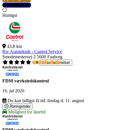
Se detaljer
Hurtigst
43,8 km
Rw Autoteknik - Castrol Service
Smedemestervej 2
5600 Faaborg
4,8
14 bedømmelser
FDM værkstedskontrol
16. jul 2026
Du kan tidligst få tid:
tirsdag d. 11. august
Åbningstider
Mulighed for lånebil
FDM værkstedskontrol