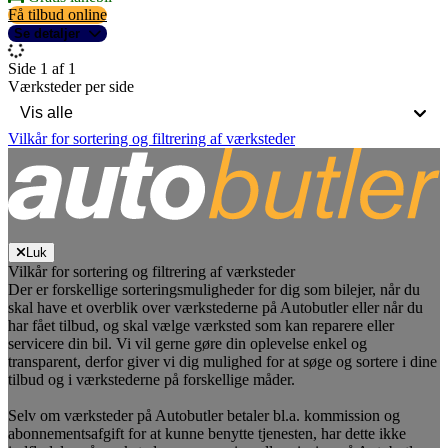
Få tilbud online
Se detaljer
Side 1 af 1
Værksteder per side
Vilkår for sortering og filtrering af værksteder
Luk
Vilkår for sortering og filtrering af værksteder
Der er forskellige sorteringsmuligheder for dig som bilejer, når du
skal have et overblik over værkstederne på Autobutler eller når du
har fået tilbud, og skal vælge værksted som kan reparere eller
servicere din bil. Vi vil gerne gøre din oplevelse enkel og
transparent, derfor giver vi dig mulighed for at søge og sortere i dine
tilbud og i værkstederne på forskellige måder.
Selv om værksteder på Autobutler betaler bl.a. kommission og
abonnementsafgift for at kunne benytte tjenesten, har dette ikke