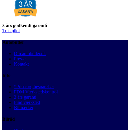
3 års godkendt garanti
Trustpilot
Autobutler
Om autobutler.dk
Presse
Kontakt
Info
*Priser og besparelser
FDM Værkstedskontrol
3 års garanti
Find værksted
Bilmærker
Bilråd