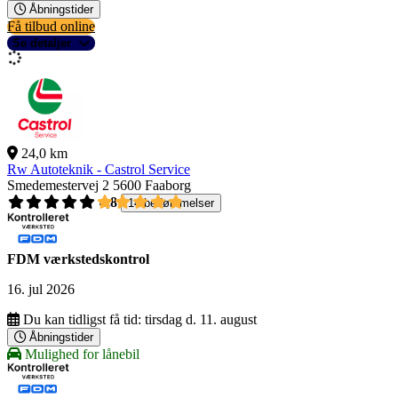
Åbningstider
Få tilbud online
Se detaljer
24,0 km
Rw Autoteknik - Castrol Service
Smedemestervej 2
5600 Faaborg
4,8
14 bedømmelser
FDM værkstedskontrol
16. jul 2026
Du kan tidligst få tid:
tirsdag d. 11. august
Åbningstider
Mulighed for lånebil