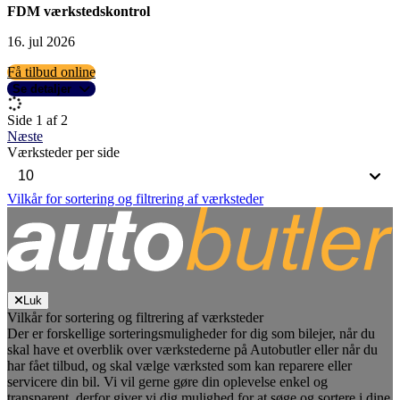
FDM værkstedskontrol
16. jul 2026
Få tilbud online
Se detaljer
Side 1 af 2
Næste
Værksteder per side
Vilkår for sortering og filtrering af værksteder
Luk
Vilkår for sortering og filtrering af værksteder
Der er forskellige sorteringsmuligheder for dig som bilejer, når du
skal have et overblik over værkstederne på Autobutler eller når du
har fået tilbud, og skal vælge værksted som kan reparere eller
servicere din bil. Vi vil gerne gøre din oplevelse enkel og
transparent, derfor giver vi dig mulighed for at søge og sortere i dine