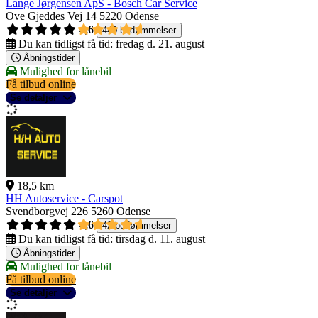
Lange Jørgensen ApS - Bosch Car Service
Ove Gjeddes Vej 14
5220 Odense
4,6
440 bedømmelser
Du kan tidligst få tid:
fredag d. 21. august
Åbningstider
Mulighed for lånebil
Få tilbud online
Se detaljer
18,5 km
HH Autoservice - Carspot
Svendborgvej 226
5260 Odense
4,6
42 bedømmelser
Du kan tidligst få tid:
tirsdag d. 11. august
Åbningstider
Mulighed for lånebil
Få tilbud online
Se detaljer