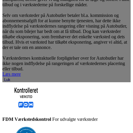
tilbud og i værkstederne på forskellige måder.
Selv om værksteder på Autobutler betaler bl.a. kommission og
abonnementsafgift for at kunne benytte tjenesten, har dette ikke
indflydelse på værkstedernes rangering eller visning på Autobutler,
når du som bilejer har bedt om at få tilbud. Dog kan værksteder
tilkøbe eksponering, som fremhæver det enkelte værksted og dets
tilbud. Hvis et værksted har tilkøbt eksponering, angiver vi altid, at
der er tale om en annonce.
Værkstedernes kontraktuelle forpligtelser over for Autobutler har
ikke nogen indflydelse på rangeringen af værkstedernes placering
eller tilbud.
Læs mere
Luk
FDM Værkstedskontrol
For udvalgte værksteder