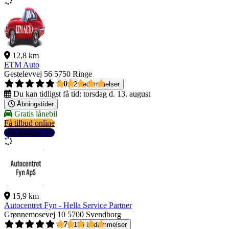
12,8 km
ETM Auto
Gestelevvej 56
5750 Ringe
5,0
2 bedømmelser
Du kan tidligst få tid:
torsdag d. 13. august
Åbningstider
Gratis lånebil
Få tilbud online
Se detaljer
15,9 km
Autocentret Fyn - Hella Service Partner
Grønnemosevej 10
5700 Svendborg
4,7
139 bedømmelser