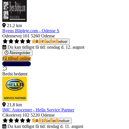
21,2 km
Byens Bilpleje.com - Odense S
Odensevej 101
5260 Odense
4,8
4 bedømmelser
Du kan tidligst få tid:
onsdag d. 12. august
Åbningstider
Få tilbud online
Se detaljer
Bedst bedømt
21,8 km
IMC Autocenter - Hella Service Partner
Cikorievej 102
5220 Odense
5,0
18 bedømmelser
Du kan tidligst få tid:
tirsdag d. 11. august