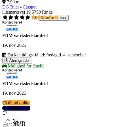
7,9 km
DG Biler - Carspot
lillemarksvej 19
5750 Ringe
5,0
3 bedømmelser
FDM værkstedskontrol
19. nov 2025
Du kan tidligst få tid:
fredag d. 4. september
Åbningstider
Mulighed for lånebil
FDM værkstedskontrol
19. nov 2025
Få tilbud online
Se detaljer