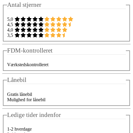
Antal stjerner
5,0
4,5
4,0
3,5
FDM-kontrolleret
Værkstedskontrolleret
Lånebil
Gratis lånebil
Mulighed for lånebil
Ledige tider indenfor
1-2 hverdage