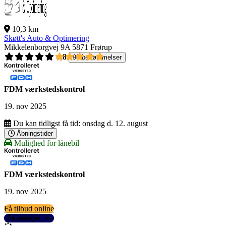
10,3 km
Skøtt's Auto & Optimering
Mikkelenborgvej 9A
5871 Frørup
4,8
96 bedømmelser
FDM værkstedskontrol
19. nov 2025
Du kan tidligst få tid:
onsdag d. 12. august
Åbningstider
Mulighed for lånebil
FDM værkstedskontrol
19. nov 2025
Få tilbud online
Se detaljer