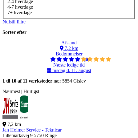
2-4 hverdage
4-7 hverdage
7+ hverdage
Nulstil filtre
Sorter efter
Afstand
7,2 km
Bedømmelser
5,0
Næste ledige tid
tirsdag d. 11. august
1 til 10 af 11 værksteder
nær 5854 Gislev
Nærmest | Hurtigst
7,2 km
Jan Holmer Service - Teknicar
Lillemarksvej 9
5750 Ringe