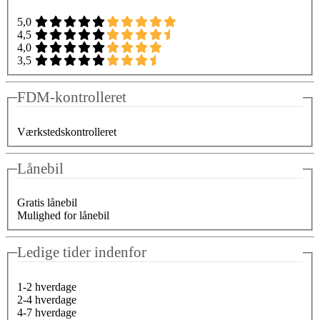
5,0
4,5
4,0
3,5
FDM-kontrolleret
Værkstedskontrolleret
Lånebil
Gratis lånebil
Mulighed for lånebil
Ledige tider indenfor
1-2 hverdage
2-4 hverdage
4-7 hverdage