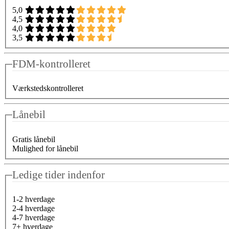
5,0
4,5
4,0
3,5
FDM-kontrolleret
Værkstedskontrolleret
Lånebil
Gratis lånebil
Mulighed for lånebil
Ledige tider indenfor
1-2 hverdage
2-4 hverdage
4-7 hverdage
7+ hverdage