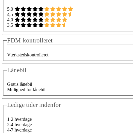
5,0
4,5
4,0
3,5
FDM-kontrolleret
Værkstedskontrolleret
Lånebil
Gratis lånebil
Mulighed for lånebil
Ledige tider indenfor
1-2 hverdage
2-4 hverdage
4-7 hverdage