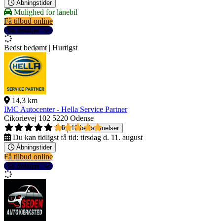
Åbningstider
Mulighed for lånebil
Få tilbud online
Se detaljer
Bedst bedømt | Hurtigst
14,3 km
IMC Autocenter - Hella Service Partner
Cikorievej 102
5220 Odense
5,0
18 bedømmelser
Du kan tidligst få tid:
tirsdag d. 11. august
Åbningstider
Få tilbud online
Se detaljer