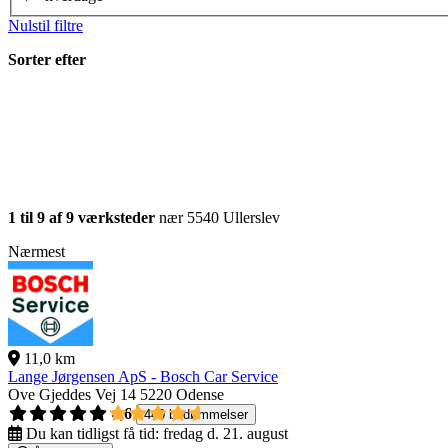
Nulstil filtre
Sorter efter
1 til 9 af 9 værksteder
nær 5540 Ullerslev
Nærmest
11,0 km
Lange Jørgensen ApS - Bosch Car Service
Ove Gjeddes Vej 14
5220 Odense
4,6
440 bedømmelser
Du kan tidligst få tid:
fredag d. 21. august