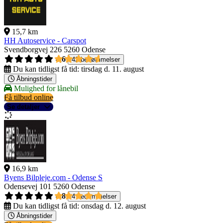
15,7 km
HH Autoservice - Carspot
Svendborgvej 226
5260 Odense
4,6
42 bedømmelser
Du kan tidligst få tid:
tirsdag d. 11. august
Åbningstider
Mulighed for lånebil
Få tilbud online
Se detaljer
16,9 km
Byens Bilpleje.com - Odense S
Odensevej 101
5260 Odense
4,8
4 bedømmelser
Du kan tidligst få tid:
onsdag d. 12. august
Åbningstider