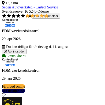
15,3 km
Seden Autoværksted - Castrol Service
Svendsagervej 16
5240 Odense
4,8
110 bedømmelser
FDM værkstedskontrol
29. apr 2026
Du kan tidligst få tid:
tirsdag d. 11. august
Åbningstider
Gratis lånebil
FDM værkstedskontrol
29. apr 2026
Få tilbud online
Se detaljer