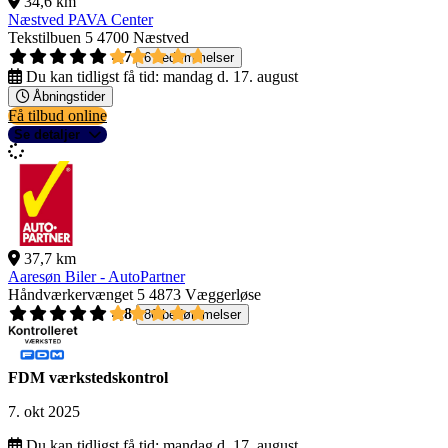
34,6 km
Næstved PAVA Center
Tekstilbuen 5
4700 Næstved
4,7
6 bedømmelser
Du kan tidligst få tid:
mandag d. 17. august
Åbningstider
Få tilbud online
Se detaljer
37,7 km
Aaresøn Biler - AutoPartner
Håndværkervænget 5
4873 Væggerløse
4,8
86 bedømmelser
FDM værkstedskontrol
7. okt 2025
Du kan tidligst få tid:
mandag d. 17. august