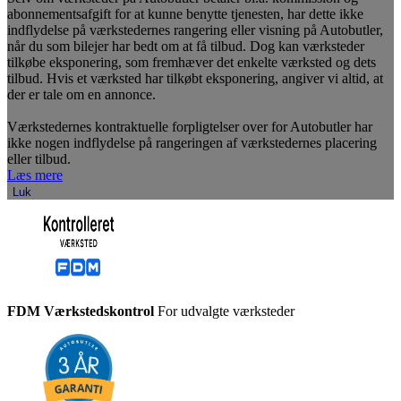
abonnementsafgift for at kunne benytte tjenesten, har dette ikke
indflydelse på værkstedernes rangering eller visning på Autobutler,
når du som bilejer har bedt om at få tilbud. Dog kan værksteder
tilkøbe eksponering, som fremhæver det enkelte værksted og dets
tilbud. Hvis et værksted har tilkøbt eksponering, angiver vi altid, at
der er tale om en annonce.
Værkstedernes kontraktuelle forpligtelser over for Autobutler har
ikke nogen indflydelse på rangeringen af værkstedernes placering
eller tilbud.
Læs mere
Luk
FDM Værkstedskontrol
For udvalgte værksteder