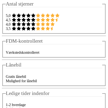
Antal stjerner
5,0
4,5
4,0
3,5
FDM-kontrolleret
Værkstedskontrolleret
Lånebil
Gratis lånebil
Mulighed for lånebil
Ledige tider indenfor
1-2 hverdage