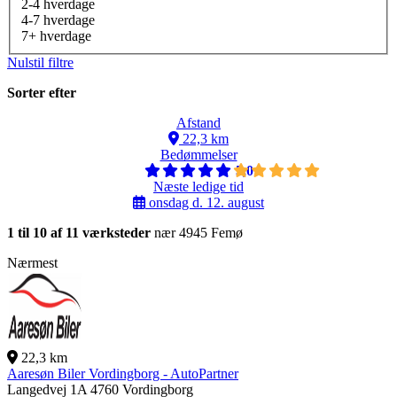
2-4 hverdage
4-7 hverdage
7+ hverdage
Nulstil filtre
Sorter efter
Afstand
22,3 km
Bedømmelser
5,0
Næste ledige tid
onsdag d. 12. august
1 til 10 af 11 værksteder
nær 4945 Femø
Nærmest
22,3 km
Aaresøn Biler Vordingborg - AutoPartner
Langedvej 1A
4760 Vordingborg