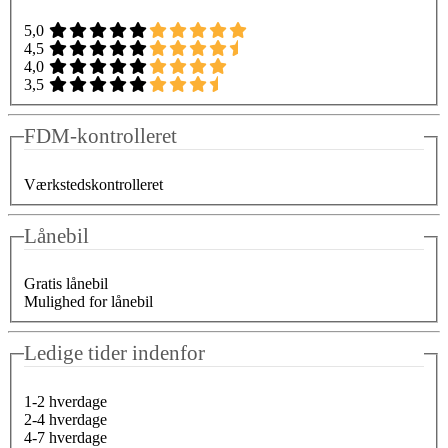
5,0
4,5
4,0
3,5
FDM-kontrolleret
Værkstedskontrolleret
Lånebil
Gratis lånebil
Mulighed for lånebil
Ledige tider indenfor
1-2 hverdage
2-4 hverdage
4-7 hverdage