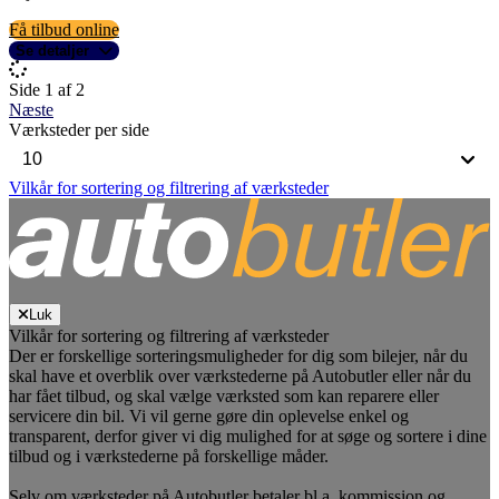
Få tilbud online
Se detaljer
Side 1 af 2
Næste
Værksteder per side
Vilkår for sortering og filtrering af værksteder
Luk
Vilkår for sortering og filtrering af værksteder
Der er forskellige sorteringsmuligheder for dig som bilejer, når du
skal have et overblik over værkstederne på Autobutler eller når du
har fået tilbud, og skal vælge værksted som kan reparere eller
servicere din bil. Vi vil gerne gøre din oplevelse enkel og
transparent, derfor giver vi dig mulighed for at søge og sortere i dine
tilbud og i værkstederne på forskellige måder.
Selv om værksteder på Autobutler betaler bl.a. kommission og