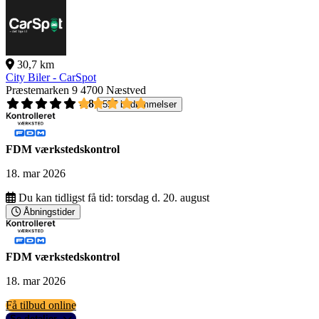
30,7 km
City Biler - CarSpot
Præstemarken 9
4700 Næstved
4,8
557 bedømmelser
FDM værkstedskontrol
18. mar 2026
Du kan tidligst få tid:
torsdag d. 20. august
Åbningstider
FDM værkstedskontrol
18. mar 2026
Få tilbud online
Se detaljer