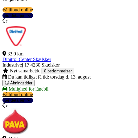
Få tilbud online
Se detaljer
33,9 km
Dinitrol Center Skælskør
Industrivej 17
4230 Skælskør
Nyt samarbejde
0 bedømmelser
Du kan tidligst få tid:
torsdag d. 13. august
Åbningstider
Mulighed for lånebil
Få tilbud online
Se detaljer