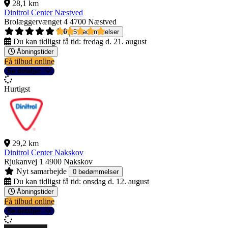
28,1 km
Dinitrol Center Næstved
Brolæggervænget 4
4700 Næstved
5,0
5 bedømmelser
Du kan tidligst få tid:
fredag d. 21. august
Åbningstider
Få tilbud online
Se detaljer
Hurtigst
29,2 km
Dinitrol Center Nakskov
Rjukanvej 1
4900 Nakskov
Nyt samarbejde
0 bedømmelser
Du kan tidligst få tid:
onsdag d. 12. august
Åbningstider
Få tilbud online
Se detaljer