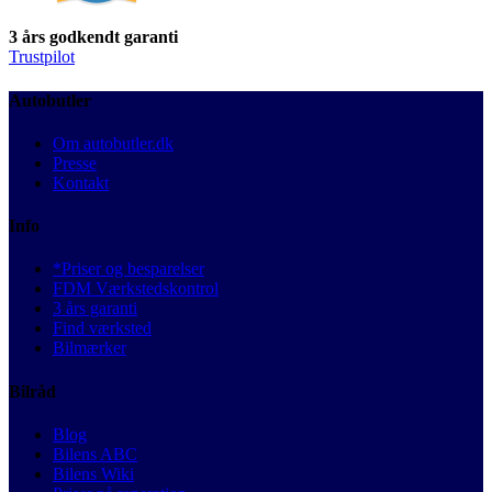
3 års godkendt garanti
Trustpilot
Autobutler
Om autobutler.dk
Presse
Kontakt
Info
*Priser og besparelser
FDM Værkstedskontrol
3 års garanti
Find værksted
Bilmærker
Bilråd
Blog
Bilens ABC
Bilens Wiki