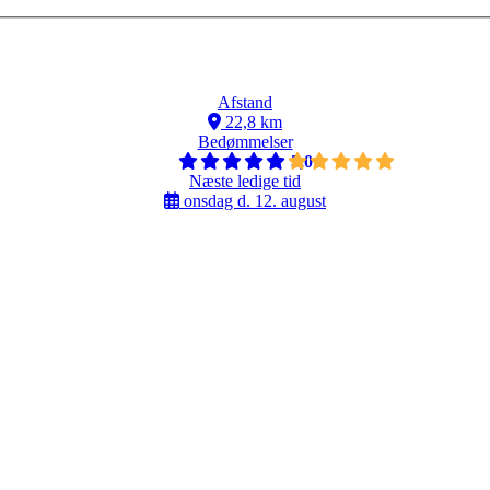
Afstand
22,8 km
Bedømmelser
5,0
Næste ledige tid
onsdag d. 12. august