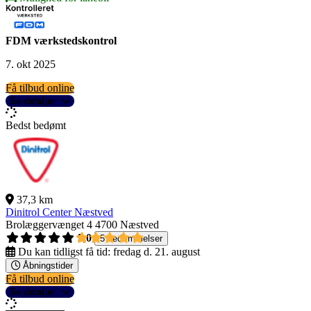
FDM værkstedskontrol
7. okt 2025
Få tilbud online
Se detaljer
Bedst bedømt
37,3 km
Dinitrol Center Næstved
Brolæggervænget 4
4700 Næstved
5,0
5 bedømmelser
Du kan tidligst få tid:
fredag d. 21. august
Åbningstider
Få tilbud online
Se detaljer