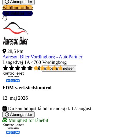
Åbningstider
Få tilbud online
Se detaljer
28,5 km
Aaresøn Biler Vordingborg - AutoPartner
Langedvej 1A
4760 Vordingborg
4,8
95 bedømmelser
FDM værkstedskontrol
12. maj 2026
Du kan tidligst få tid:
mandag d. 17. august
Åbningstider
Mulighed for lånebil