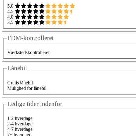
5,0
4,5
4,0
3,5
FDM-kontrolleret
Værkstedskontrolleret
Lånebil
Gratis lånebil
Mulighed for lånebil
Ledige tider indenfor
1-2 hverdage
2-4 hverdage
4-7 hverdage
7+ hverdage