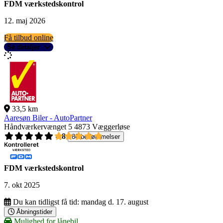
FDM værkstedskontrol
12. maj 2026
Få tilbud online
Se detaljer
33,5 km
Aaresøn Biler - AutoPartner
Håndværkervænget 5
4873 Væggerløse
4,8
86 bedømmelser
FDM værkstedskontrol
7. okt 2025
Du kan tidligst få tid:
mandag d. 17. august
Åbningstider
Mulighed for lånebil