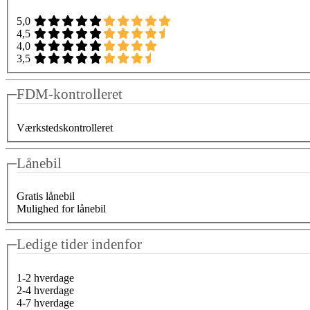
5,0
4,5
4,0
3,5
FDM-kontrolleret
Værkstedskontrolleret
Lånebil
Gratis lånebil
Mulighed for lånebil
Ledige tider indenfor
1-2 hverdage
2-4 hverdage
4-7 hverdage