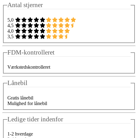
Antal stjerner
5,0
4,5
4,0
3,5
FDM-kontrolleret
Værkstedskontrolleret
Lånebil
Gratis lånebil
Mulighed for lånebil
Ledige tider indenfor
1-2 hverdage