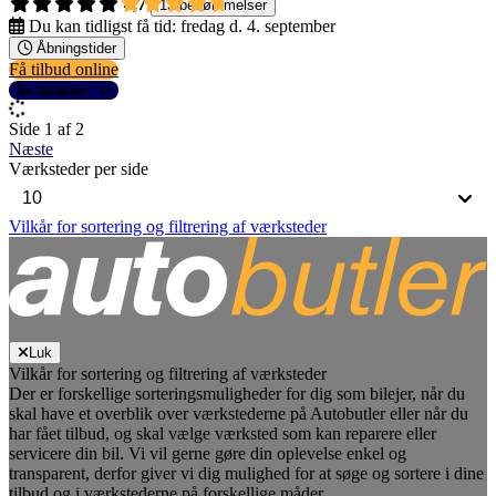
4,7
13 bedømmelser
Du kan tidligst få tid:
fredag d. 4. september
Åbningstider
Få tilbud online
Se detaljer
Side 1 af 2
Næste
Værksteder per side
Vilkår for sortering og filtrering af værksteder
Luk
Vilkår for sortering og filtrering af værksteder
Der er forskellige sorteringsmuligheder for dig som bilejer, når du
skal have et overblik over værkstederne på Autobutler eller når du
har fået tilbud, og skal vælge værksted som kan reparere eller
servicere din bil. Vi vil gerne gøre din oplevelse enkel og
transparent, derfor giver vi dig mulighed for at søge og sortere i dine
tilbud og i værkstederne på forskellige måder.