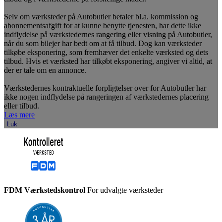
Selv om værksteder på Autobutler betaler bl.a. kommission og
abonnementsafgift for at kunne benytte tjenesten, har dette ikke
indflydelse på værkstedernes rangering eller visning på Autobutler,
når du som bilejer har bedt om at få tilbud. Dog kan værksteder
tilkøbe eksponering, som fremhæver det enkelte værksted og dets
tilbud. Hvis et værksted har tilkøbt eksponering, angiver vi altid, at
der er tale om en annonce.
Værkstedernes kontraktuelle forpligtelser over for Autobutler har
ikke nogen indflydelse på rangeringen af værkstedernes placering
eller tilbud.
Læs mere
Luk
FDM Værkstedskontrol
For udvalgte værksteder