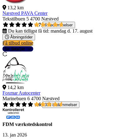
13,2 km
Næstved PAVA Center
Tekstilbuen 5
4700 Næstved
4,7
6 bedømmelser
Du kan tidligst få tid:
mandag d. 17. august
Åbningstider
Få tilbud online
Se detaljer
14,2 km
Foxmar Autocenter
Marinebuen 6
4700 Næstved
4,6
336 bedømmelser
FDM værkstedskontrol
13. jan 2026