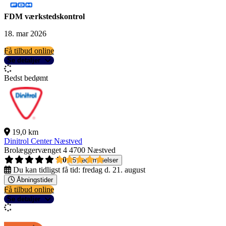
FDM værkstedskontrol
18. mar 2026
Få tilbud online
Se detaljer
Bedst bedømt
19,0 km
Dinitrol Center Næstved
Brolæggervænget 4
4700 Næstved
5,0
5 bedømmelser
Du kan tidligst få tid:
fredag d. 21. august
Åbningstider
Få tilbud online
Se detaljer