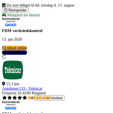
Du kan tidligst få tid:
torsdag d. 13. august
Åbningstider
Mulighed for lånebil
FDM værkstedskontrol
13. jan 2026
Få tilbud online
Se detaljer
15,3 km
Autohuset CO - Teknicar
Frejasvej 16
4100 Ringsted
4,6
146 bedømmelser