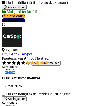
Du kan tidligst få tid:
fredag d. 28. august
Åbningstider
Mulighed for lånebil
Få tilbud online
Se detaljer
17,2 km
City Biler - CarSpot
Præstemarken 9
4700 Næstved
4,8
557 bedømmelser
FDM værkstedskontrol
18. mar 2026
Du kan tidligst få tid:
torsdag d. 20. august
Åbningstider