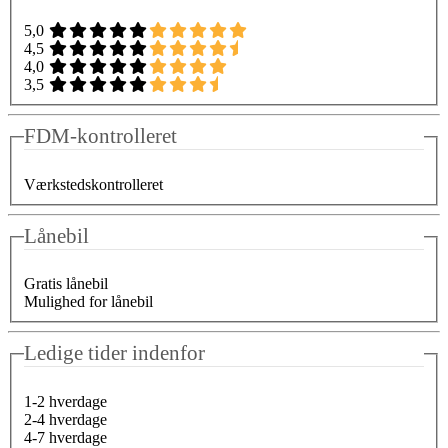
5,0
4,5
4,0
3,5
FDM-kontrolleret
Værkstedskontrolleret
Lånebil
Gratis lånebil
Mulighed for lånebil
Ledige tider indenfor
1-2 hverdage
2-4 hverdage
4-7 hverdage