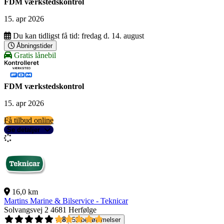
FDM værkstedskontrol
15. apr 2026
Du kan tidligst få tid:
fredag d. 14. august
Åbningstider
Gratis lånebil
FDM værkstedskontrol
15. apr 2026
Få tilbud online
Se detaljer
16,0 km
Martins Marine & Bilservice - Teknicar
Solvangsvej 2
4681 Herfølge
4,8
52 bedømmelser