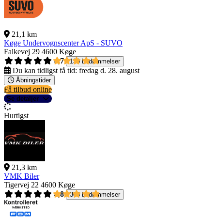
21,1 km
Køge Undervognscenter ApS - SUVO
Falkevej 29
4600 Køge
4,7
139 bedømmelser
Du kan tidligst få tid:
fredag d. 28. august
Åbningstider
Få tilbud online
Se detaljer
Hurtigst
21,3 km
VMK Biler
Tigervej 22
4600 Køge
4,8
368 bedømmelser