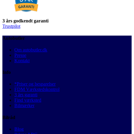
3 års godkendt garanti
Trustpilot
Autobutler
Om autobutler.dk
Presse
Kontakt
Info
*Priser og besparelser
FDM Værkstedskontrol
3 års garanti
Find værksted
Bilmærker
Bilråd
Blog