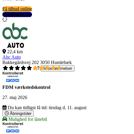
Få tilbud online
Se detaljer
22,4 km
Abc Auto
Bakkegårdsvej 202
3050 Humlebæk
4,7
56 bedømmelser
FDM værkstedskontrol
27. maj 2026
Du kan tidligst få tid:
tirsdag d. 11. august
Åbningstider
Mulighed for lånebil