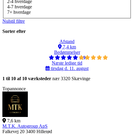
2-4 hverdage
4-7 hverdage
7+ hverdage
Nulstil filtre
Sorter efter
Afstand
7,4 km
Bedømmelser
4,9
Næste ledige tid
tirsdag d. 11. august
1 til 10 af 10 værksteder
nær 3320 Skævinge
Topannonce
7,6 km
M.T.K. Autogroup ApS
Falkevej 20
3400 Hillerød