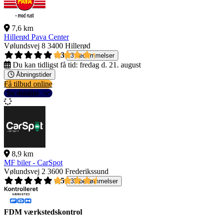
7,6 km
Hillerød Pava Center
Vølundsvej 8
3400 Hillerød
4,3
3 bedømmelser
Du kan tidligst få tid:
fredag d. 21. august
Åbningstider
Få tilbud online
Se detaljer
8,9 km
MF biler - CarSpot
Vølundsvej 2
3600 Frederikssund
4,5
35 bedømmelser
FDM værkstedskontrol