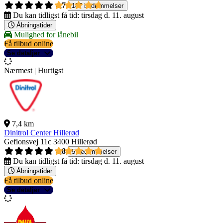
4,7
187 bedømmelser
Du kan tidligst få tid:
tirsdag d. 11. august
Åbningstider
Mulighed for lånebil
Få tilbud online
Se detaljer
Nærmest | Hurtigst
7,4 km
Dinitrol Center Hillerød
Gefionsvej 11c
3400 Hillerød
4,8
5 bedømmelser
Du kan tidligst få tid:
tirsdag d. 11. august
Åbningstider
Få tilbud online
Se detaljer