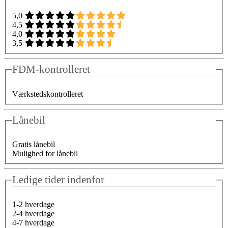
5,0
4,5
4,0
3,5
FDM-kontrolleret
Værkstedskontrolleret
Lånebil
Gratis lånebil
Mulighed for lånebil
Ledige tider indenfor
1-2 hverdage
2-4 hverdage
4-7 hverdage