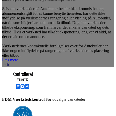
Selv om værksteder på Autobutler betaler bl.a. kommission og
abonnementsafgift for at kunne benytte tjenesten, har dette ikke
indflydelse på værkstedernes rangering eller visning på Autobutler,
når du som bilejer har bedt om at få tilbud. Dog kan værksteder
tilkøbe eksponering, som fremhæver det enkelte værksted og dets
tilbud. Hvis et værksted har tilkøbt eksponering, angiver vi altid, at
der er tale om en annonce.
Værkstedernes kontraktuelle forpligtelser over for Autobutler har
ikke nogen indflydelse på rangeringen af værkstedernes placering
eller tilbud.
Læs mere
Luk
FDM Værkstedskontrol
For udvalgte værksteder