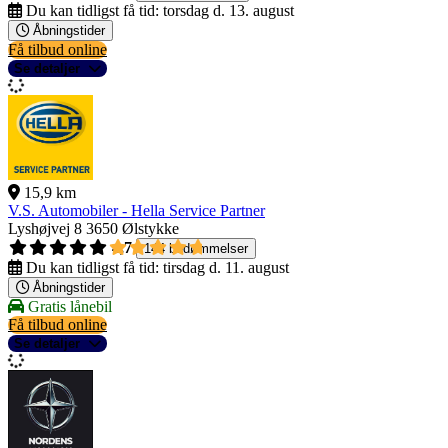
Du kan tidligst få tid:
torsdag d. 13. august
Åbningstider
Få tilbud online
Se detaljer
15,9 km
V.S. Automobiler - Hella Service Partner
Lyshøjvej 8
3650 Ølstykke
4,7
144 bedømmelser
Du kan tidligst få tid:
tirsdag d. 11. august
Åbningstider
Gratis lånebil
Få tilbud online
Se detaljer