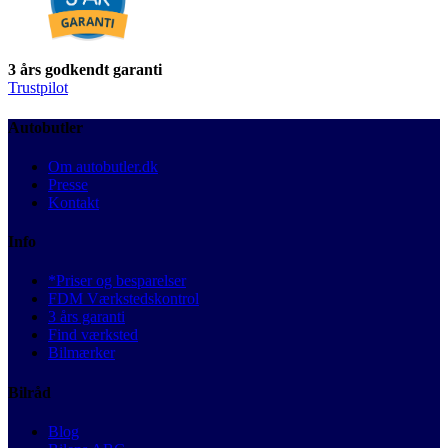
3 års godkendt garanti
Trustpilot
Autobutler
Om autobutler.dk
Presse
Kontakt
Info
*Priser og besparelser
FDM Værkstedskontrol
3 års garanti
Find værksted
Bilmærker
Bilråd
Blog