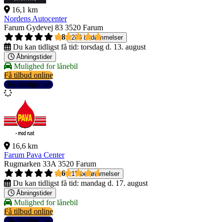
16,1 km
Nordens Autocenter
Farum Gydevej 83
3520 Farum
4,8
286 bedømmelser
Du kan tidligst få tid:
torsdag d. 13. august
Åbningstider
Mulighed for lånebil
Få tilbud online
Se detaljer
16,6 km
Farum Pava Center
Rugmarken 33A
3520 Farum
4,6
17 bedømmelser
Du kan tidligst få tid:
mandag d. 17. august
Åbningstider
Mulighed for lånebil
Få tilbud online
Se detaljer