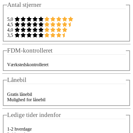
Antal stjerner
5,0
4,5
4,0
3,5
FDM-kontrolleret
Værkstedskontrolleret
Lånebil
Gratis lånebil
Mulighed for lånebil
Ledige tider indenfor
1-2 hverdage