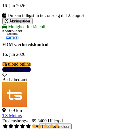
16. jun 2026
Du kan tidligst få tid:
onsdag d. 12. august
Åbningstider
Mulighed for lånebil
FDM værkstedskontrol
16. jun 2026
Få tilbud online
Se detaljer
Bedst bedømt
10,9 km
TS Motors
Fredensborgvej 69
3400 Hillerød
4,9
13 bedømmelser