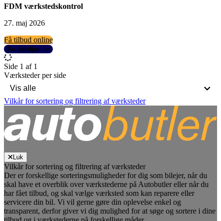
FDM værkstedskontrol
27. maj 2026
Få tilbud online
Se detaljer
Side 1 af 1
Værksteder per side
Vilkår for sortering og filtrering af værksteder
Luk
Vilkår for sortering og filtrering af værksteder
Der er forskellige sorteringsmuligheder for dig som bilejer, når du
skal have et overblik over værkstederne på Autobutler eller når du
har fået tilbud, og skal vælge værksted som kan reparere eller
servicere din bil. Vi vil gerne gøre din oplevelse enkel og
transparent, derfor giver vi dig mulighed for at søge og sortere i dine
tilbud og i værkstederne på forskellige måder.