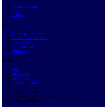
Om autobutler.dk
Presse
Kontakt
Info
*Priser og besparelser
FDM Værkstedskontrol
3 års garanti
Find værksted
Bilmærker
Bilråd
Blog
Bilens ABC
Bilens Wiki
Priser på reparation
© 2026 Autobutler.dk
Langebrogade 4, 1411 København K
CVR: DK32891799