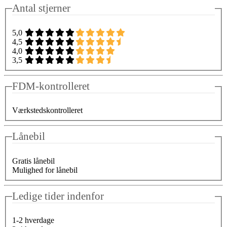
Antal stjerner
5,0
4,5
4,0
3,5
FDM-kontrolleret
Værkstedskontrolleret
Lånebil
Gratis lånebil
Mulighed for lånebil
Ledige tider indenfor
1-2 hverdage