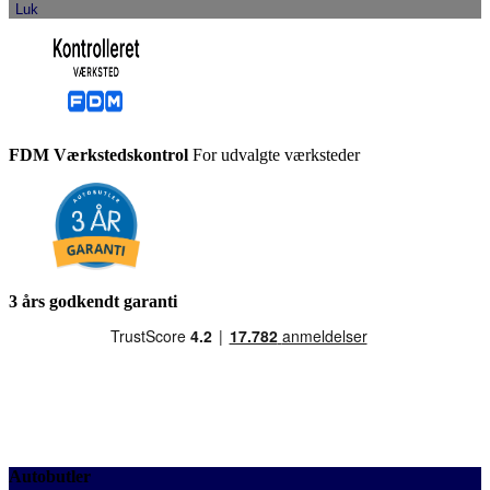
Luk
FDM Værkstedskontrol
For udvalgte værksteder
3 års godkendt garanti
Autobutler