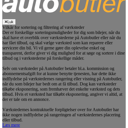
Luk
Vilkår for sortering og filtrering af værksteder
Der er forskellige sorteringsmuligheder for dig som bilejer, når du
skal have et overblik over værkstederne på Autobutler eller når du
har fået tilbud, og skal vælge værksted som kan reparere eller
servicere din bil. Vi vil gerne gøre din oplevelse enkel og
transparent, derfor giver vi dig mulighed for at søge og sortere i dine
tilbud og i værkstederne på forskellige måder.
Selv om værksteder på Autobutler betaler bl.a. kommission og
abonnementsafgift for at kunne benytte tjenesten, har dette ikke
indflydelse på værkstedernes rangering eller visning på Autobutler,
når du som bilejer har bedt om at få tilbud. Dog kan værksteder
tilkøbe eksponering, som fremhæver det enkelte værksted og dets
tilbud. Hvis et værksted har tilkøbt eksponering, angiver vi altid, at
der er tale om en annonce.
Værkstedernes kontraktuelle forpligtelser over for Autobutler har
ikke nogen indflydelse på rangeringen af værkstedernes placering
eller tilbud.
Læs mere