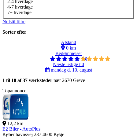
2-4 hverdage
4-7 hverdage
7+ hverdage
Nulstil filtre
Sorter efter
Afstand
0 km
Bedømmelser
5,0
Næste ledige tid
mandag d. 10. august
1 til 10 af 37 værksteder
nær 2670 Greve
Topannonce
12,2 km
E2 Biler - AutoPlus
Københavnsvej 237
4600 Køge