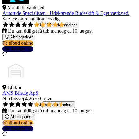
Mobilt bilværksted
Autorude Specialisten - Udekørende Rudeskift & Eget værksted.
Service og reparation hos dig
4,9
135 bedømmelser
Du kan tidligst få tid:
mandag d. 10. august
Åbningstider
Få tilbud online
Se detaljer
1,8 km
AMS Bilsalg ApS
Nimbusvej 4
2670 Greve
4,6
5 bedømmelser
Du kan tidligst få tid:
mandag d. 10. august
Åbningstider
Få tilbud online
Se detaljer