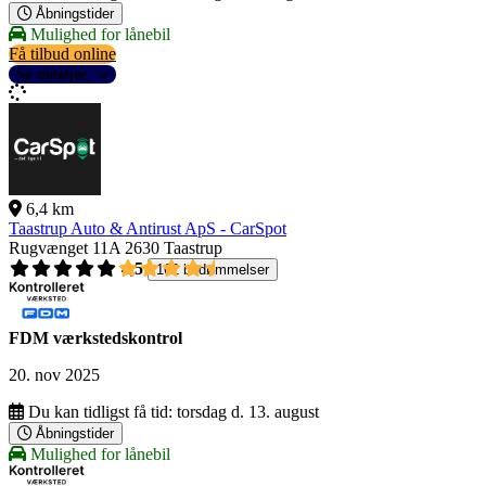
Åbningstider
Mulighed for lånebil
Få tilbud online
Se detaljer
6,4 km
Taastrup Auto & Antirust ApS - CarSpot
Rugvænget 11A
2630 Taastrup
4,5
162 bedømmelser
FDM værkstedskontrol
20. nov 2025
Du kan tidligst få tid:
torsdag d. 13. august
Åbningstider
Mulighed for lånebil