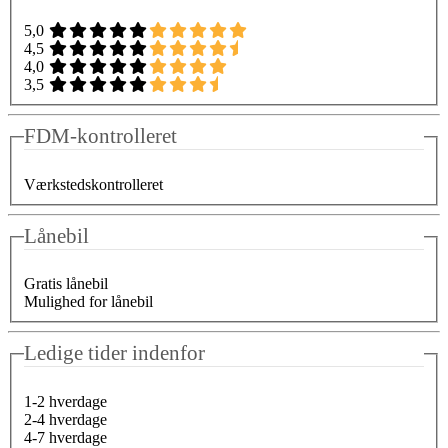
5,0
4,5
4,0
3,5
FDM-kontrolleret
Værkstedskontrolleret
Lånebil
Gratis lånebil
Mulighed for lånebil
Ledige tider indenfor
1-2 hverdage
2-4 hverdage
4-7 hverdage