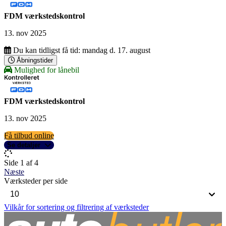
FDM værkstedskontrol
13. nov 2025
Du kan tidligst få tid:
mandag d. 17. august
Åbningstider
Mulighed for lånebil
FDM værkstedskontrol
13. nov 2025
Få tilbud online
Se detaljer
Side 1 af 4
Næste
Værksteder per side
Vilkår for sortering og filtrering af værksteder