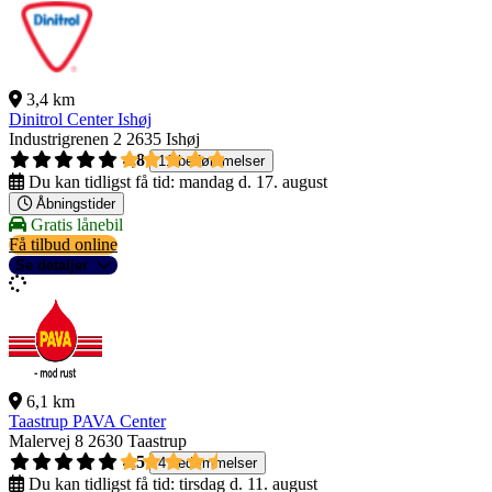
3,4 km
Dinitrol Center Ishøj
Industrigrenen 2
2635 Ishøj
4,8
11 bedømmelser
Du kan tidligst få tid:
mandag d. 17. august
Åbningstider
Gratis lånebil
Få tilbud online
Se detaljer
6,1 km
Taastrup PAVA Center
Malervej 8
2630 Taastrup
4,5
4 bedømmelser
Du kan tidligst få tid:
tirsdag d. 11. august