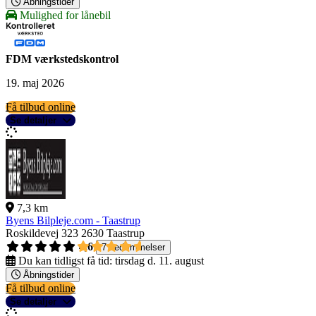
Åbningstider
Mulighed for lånebil
FDM værkstedskontrol
19. maj 2026
Få tilbud online
Se detaljer
7,3 km
Byens Bilpleje.com - Taastrup
Roskildevej 323
2630 Taastrup
4,6
7 bedømmelser
Du kan tidligst få tid:
tirsdag d. 11. august
Åbningstider
Få tilbud online
Se detaljer