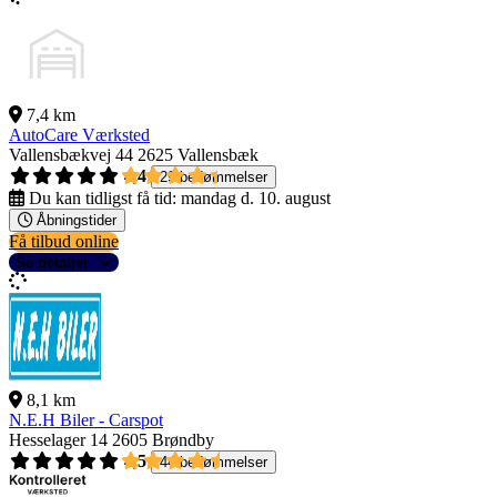
7,4 km
AutoCare Værksted
Vallensbækvej 44
2625 Vallensbæk
4,4
29 bedømmelser
Du kan tidligst få tid:
mandag d. 10. august
Åbningstider
Få tilbud online
Se detaljer
8,1 km
N.E.H Biler - Carspot
Hesselager 14
2605 Brøndby
4,5
44 bedømmelser