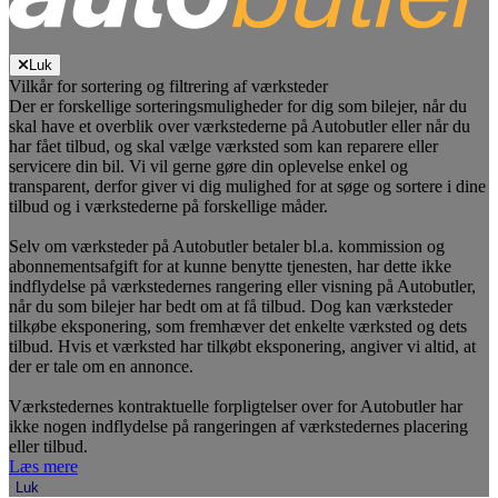
Luk
Vilkår for sortering og filtrering af værksteder
Der er forskellige sorteringsmuligheder for dig som bilejer, når du
skal have et overblik over værkstederne på Autobutler eller når du
har fået tilbud, og skal vælge værksted som kan reparere eller
servicere din bil. Vi vil gerne gøre din oplevelse enkel og
transparent, derfor giver vi dig mulighed for at søge og sortere i dine
tilbud og i værkstederne på forskellige måder.
Selv om værksteder på Autobutler betaler bl.a. kommission og
abonnementsafgift for at kunne benytte tjenesten, har dette ikke
indflydelse på værkstedernes rangering eller visning på Autobutler,
når du som bilejer har bedt om at få tilbud. Dog kan værksteder
tilkøbe eksponering, som fremhæver det enkelte værksted og dets
tilbud. Hvis et værksted har tilkøbt eksponering, angiver vi altid, at
der er tale om en annonce.
Værkstedernes kontraktuelle forpligtelser over for Autobutler har
ikke nogen indflydelse på rangeringen af værkstedernes placering
eller tilbud.
Læs mere
Luk