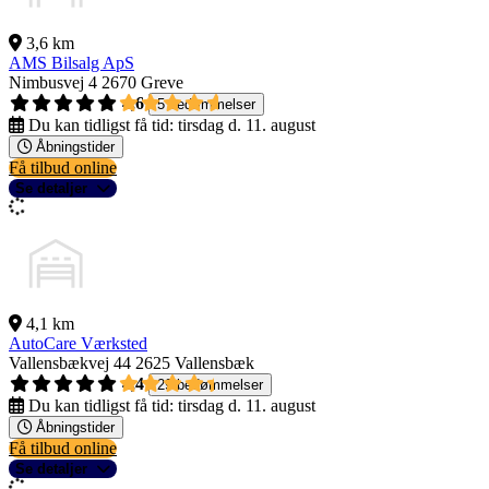
3,6 km
AMS Bilsalg ApS
Nimbusvej 4
2670 Greve
4,6
5 bedømmelser
Du kan tidligst få tid:
tirsdag d. 11. august
Åbningstider
Få tilbud online
Se detaljer
4,1 km
AutoCare Værksted
Vallensbækvej 44
2625 Vallensbæk
4,4
29 bedømmelser
Du kan tidligst få tid:
tirsdag d. 11. august
Åbningstider
Få tilbud online
Se detaljer