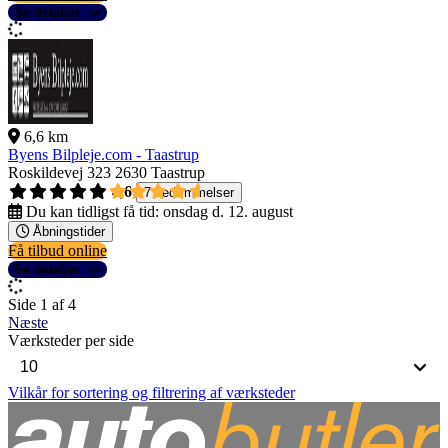
Se detaljer
6,6 km
Byens Bilpleje.com - Taastrup
Roskildevej 323
2630 Taastrup
4,6
7 bedømmelser
Du kan tidligst få tid:
onsdag d. 12. august
Åbningstider
Få tilbud online
Se detaljer
Side 1 af 4
Næste
Værksteder per side
Vilkår for sortering og filtrering af værksteder