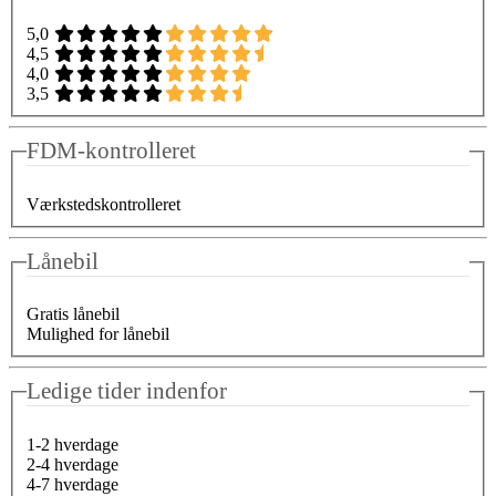
5,0
4,5
4,0
3,5
FDM-kontrolleret
Værkstedskontrolleret
Lånebil
Gratis lånebil
Mulighed for lånebil
Ledige tider indenfor
1-2 hverdage
2-4 hverdage
4-7 hverdage