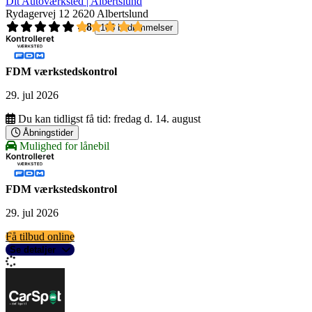
Dit Autoværksted | Albertslund
Rydagervej 12
2620 Albertslund
4,8
105 bedømmelser
FDM værkstedskontrol
29. jul 2026
Du kan tidligst få tid:
fredag d. 14. august
Åbningstider
Mulighed for lånebil
FDM værkstedskontrol
29. jul 2026
Få tilbud online
Se detaljer