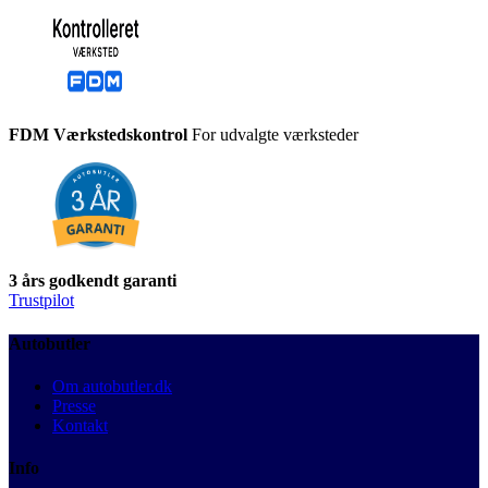
FDM Værkstedskontrol
For udvalgte værksteder
3 års godkendt garanti
Trustpilot
Autobutler
Om autobutler.dk
Presse
Kontakt
Info