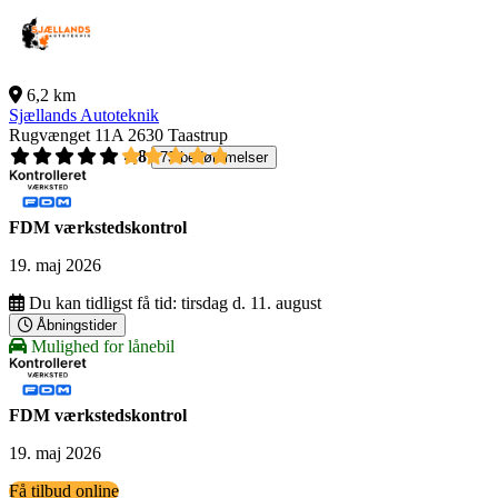
6,2 km
Sjællands Autoteknik
Rugvænget 11A
2630 Taastrup
4,8
73 bedømmelser
FDM værkstedskontrol
19. maj 2026
Du kan tidligst få tid:
tirsdag d. 11. august
Åbningstider
Mulighed for lånebil
FDM værkstedskontrol
19. maj 2026
Få tilbud online