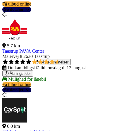
Få tilbud online
Se detaljer
5,7 km
Taastrup PAVA Center
Malervej 8
2630 Taastrup
4,5
4 bedømmelser
Du kan tidligst få tid:
onsdag d. 12. august
Åbningstider
Mulighed for lånebil
Få tilbud online
Se detaljer
6,0 km