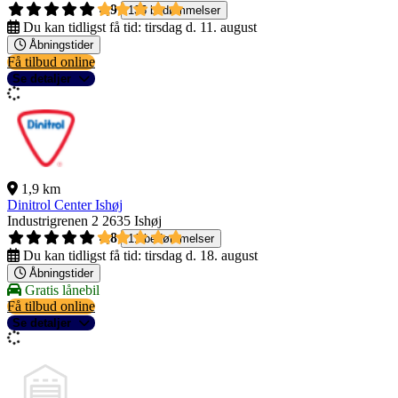
4,9
135 bedømmelser
Du kan tidligst få tid:
tirsdag d. 11. august
Åbningstider
Få tilbud online
Se detaljer
1,9 km
Dinitrol Center Ishøj
Industrigrenen 2
2635 Ishøj
4,8
11 bedømmelser
Du kan tidligst få tid:
tirsdag d. 18. august
Åbningstider
Gratis lånebil
Få tilbud online
Se detaljer