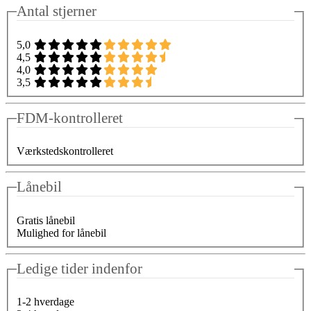
Antal stjerner
5,0
4,5
4,0
3,5
FDM-kontrolleret
Værkstedskontrolleret
Lånebil
Gratis lånebil
Mulighed for lånebil
Ledige tider indenfor
1-2 hverdage