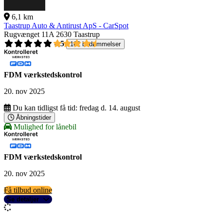
6,1 km
Taastrup Auto & Antirust ApS - CarSpot
Rugvænget 11A
2630 Taastrup
4,5
162 bedømmelser
FDM værkstedskontrol
20. nov 2025
Du kan tidligst få tid:
fredag d. 14. august
Åbningstider
Mulighed for lånebil
FDM værkstedskontrol
20. nov 2025
Få tilbud online
Se detaljer