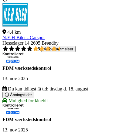
4,4 km
N.E.H Biler - Carspot
Hesselager 14
2605 Brøndby
4,5
44 bedømmelser
FDM værkstedskontrol
13. nov 2025
Du kan tidligst få tid:
tirsdag d. 18. august
Åbningstider
Mulighed for lånebil
FDM værkstedskontrol
13. nov 2025