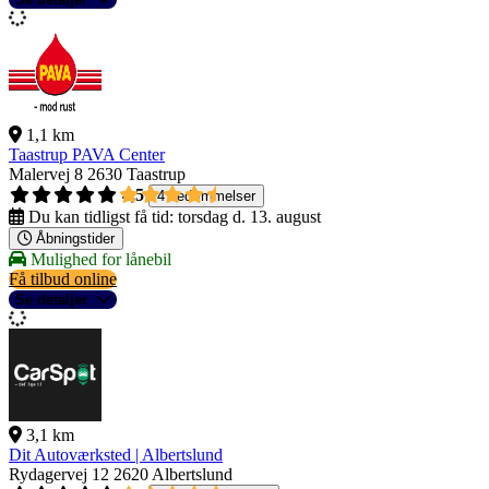
1,1 km
Taastrup PAVA Center
Malervej 8
2630 Taastrup
4,5
4 bedømmelser
Du kan tidligst få tid:
torsdag d. 13. august
Åbningstider
Mulighed for lånebil
Få tilbud online
Se detaljer
3,1 km
Dit Autoværksted | Albertslund
Rydagervej 12
2620 Albertslund