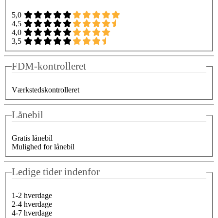
5,0
4,5
4,0
3,5
FDM-kontrolleret
Værkstedskontrolleret
Lånebil
Gratis lånebil
Mulighed for lånebil
Ledige tider indenfor
1-2 hverdage
2-4 hverdage
4-7 hverdage