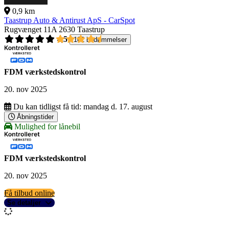
0,9 km
Taastrup Auto & Antirust ApS - CarSpot
Rugvænget 11A
2630 Taastrup
4,5
162 bedømmelser
FDM værkstedskontrol
20. nov 2025
Du kan tidligst få tid:
mandag d. 17. august
Åbningstider
Mulighed for lånebil
FDM værkstedskontrol
20. nov 2025
Få tilbud online
Se detaljer