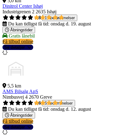
5,0 km
Dinitrol Center Ishøj
Industrigrenen 2
2635 Ishøj
4,8
11 bedømmelser
Du kan tidligst få tid:
onsdag d. 19. august
Åbningstider
Gratis lånebil
Få tilbud online
Se detaljer
5,5 km
AMS Bilsalg ApS
Nimbusvej 4
2670 Greve
4,6
5 bedømmelser
Du kan tidligst få tid:
onsdag d. 12. august
Åbningstider
Få tilbud online
Se detaljer