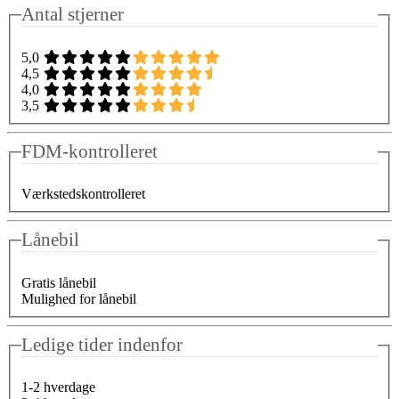
Antal stjerner
5,0
4,5
4,0
3,5
FDM-kontrolleret
Værkstedskontrolleret
Lånebil
Gratis lånebil
Mulighed for lånebil
Ledige tider indenfor
1-2 hverdage