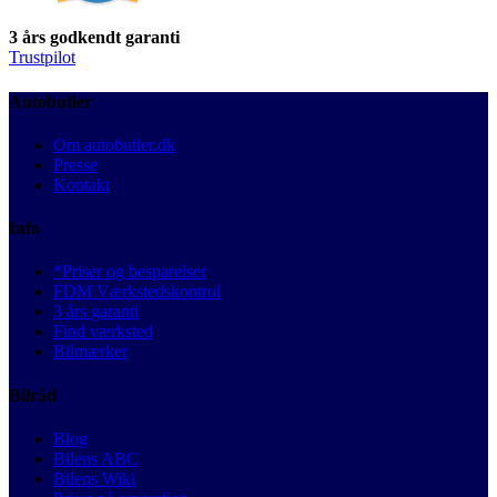
3 års godkendt garanti
Trustpilot
Autobutler
Om autobutler.dk
Presse
Kontakt
Info
*Priser og besparelser
FDM Værkstedskontrol
3 års garanti
Find værksted
Bilmærker
Bilråd
Blog
Bilens ABC
Bilens Wiki