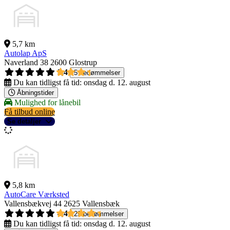
5,7 km
Autolap ApS
Naverland 38
2600 Glostrup
3,4
5 bedømmelser
Du kan tidligst få tid:
onsdag d. 12. august
Åbningstider
Mulighed for lånebil
Få tilbud online
Se detaljer
5,8 km
AutoCare Værksted
Vallensbækvej 44
2625 Vallensbæk
4,4
29 bedømmelser
Du kan tidligst få tid:
onsdag d. 12. august