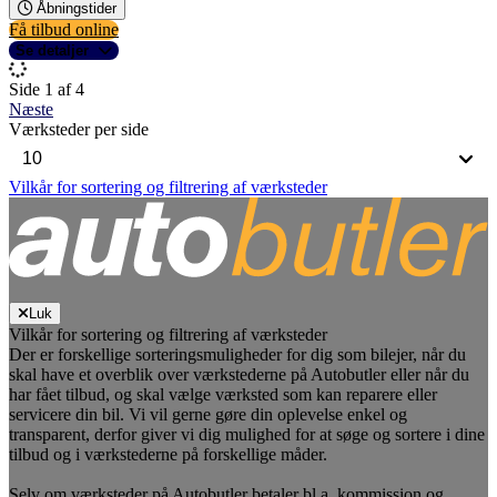
Åbningstider
Få tilbud online
Se detaljer
Side 1 af 4
Næste
Værksteder per side
Vilkår for sortering og filtrering af værksteder
Luk
Vilkår for sortering og filtrering af værksteder
Der er forskellige sorteringsmuligheder for dig som bilejer, når du
skal have et overblik over værkstederne på Autobutler eller når du
har fået tilbud, og skal vælge værksted som kan reparere eller
servicere din bil. Vi vil gerne gøre din oplevelse enkel og
transparent, derfor giver vi dig mulighed for at søge og sortere i dine
tilbud og i værkstederne på forskellige måder.
Selv om værksteder på Autobutler betaler bl.a. kommission og