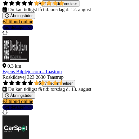
4,9
134 bedømmelser
Du kan tidligst få tid:
onsdag d. 12. august
Åbningstider
Få tilbud online
Se detaljer
0,3 km
Byens Bilpleje.com - Taastrup
Roskildevej 323
2630 Taastrup
4,6
7 bedømmelser
Du kan tidligst få tid:
torsdag d. 13. august
Åbningstider
Få tilbud online
Se detaljer