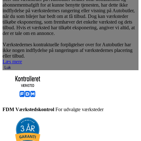
abonnementsafgift for at kunne benytte tjenesten, har dette ikke
indflydelse på værkstedernes rangering eller visning på Autobutler,
når du som bilejer har bedt om at få tilbud. Dog kan værksteder
tilkøbe eksponering, som fremhæver det enkelte værksted og dets
tilbud. Hvis et værksted har tilkøbt eksponering, angiver vi altid, at
der er tale om en annonce.
Værkstedernes kontraktuelle forpligtelser over for Autobutler har
ikke nogen indflydelse på rangeringen af værkstedernes placering
eller tilbud.
Læs mere
Luk
FDM Værkstedskontrol
For udvalgte værksteder