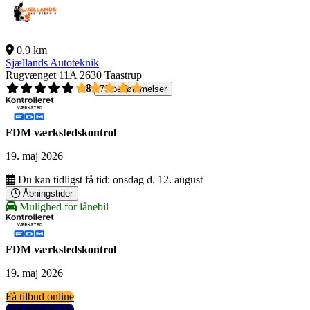
0,9 km
Sjællands Autoteknik
Rugvænget 11A
2630 Taastrup
4,8
73 bedømmelser
FDM værkstedskontrol
19. maj 2026
Du kan tidligst få tid:
onsdag d. 12. august
Åbningstider
Mulighed for lånebil
FDM værkstedskontrol
19. maj 2026
Få tilbud online
Se detaljer