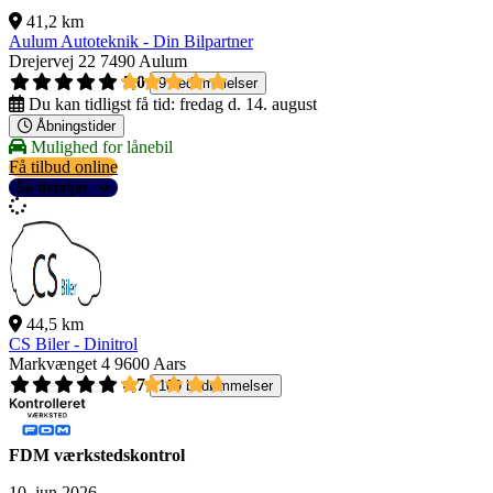
41,2 km
Aulum Autoteknik - Din Bilpartner
Drejervej 22
7490 Aulum
5,0
9 bedømmelser
Du kan tidligst få tid:
fredag d. 14. august
Åbningstider
Mulighed for lånebil
Få tilbud online
Se detaljer
44,5 km
CS Biler - Dinitrol
Markvænget 4
9600 Aars
4,7
109 bedømmelser
FDM værkstedskontrol
10. jun 2026