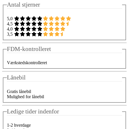
Antal stjerner
5,0
4,5
4,0
3,5
FDM-kontrolleret
Værkstedskontrolleret
Lånebil
Gratis lånebil
Mulighed for lånebil
Ledige tider indenfor
1-2 hverdage