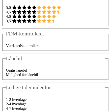
5,0
4,5
4,0
3,5
FDM-kontrolleret
Værkstedskontrolleret
Lånebil
Gratis lånebil
Mulighed for lånebil
Ledige tider indenfor
1-2 hverdage
2-4 hverdage
4-7 hverdage