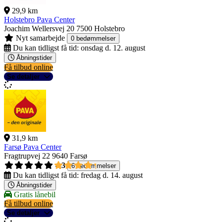
29,9 km
Holstebro Pava Center
Joachim Wellersvej 20
7500 Holstebro
Nyt samarbejde
0 bedømmelser
Du kan tidligst få tid:
onsdag d. 12. august
Åbningstider
Få tilbud online
Se detaljer
31,9 km
Farsø Pava Center
Fragtrupvej 22
9640 Farsø
4,3
6 bedømmelser
Du kan tidligst få tid:
fredag d. 14. august
Åbningstider
Gratis lånebil
Få tilbud online
Se detaljer