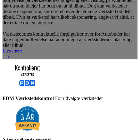
indflydelse på værkstedernes rangering eller visning på Autobutler,
når du som bilejer har bedt om at få tilbud. Dog kan værksteder
tilkøbe eksponering, som fremhæver det enkelte værksted og dets
tilbud. Hvis et værksted har tilkøbt eksponering, angiver vi altid, at
der er tale om en annonce.
Værkstedernes kontraktuelle forpligtelser over for Autobutler har
ikke nogen indflydelse på rangeringen af værkstedernes placering
eller tilbud.
Læs mere
Luk
FDM Værkstedskontrol
For udvalgte værksteder