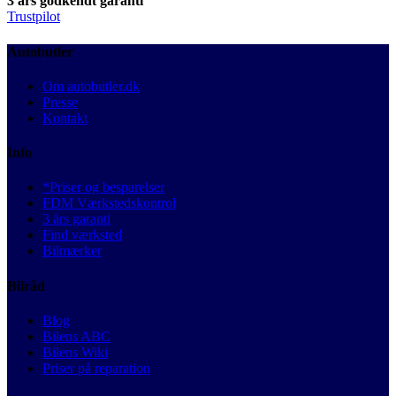
3 års godkendt garanti
Trustpilot
Autobutler
Om autobutler.dk
Presse
Kontakt
Info
*Priser og besparelser
FDM Værkstedskontrol
3 års garanti
Find værksted
Bilmærker
Bilråd
Blog
Bilens ABC
Bilens Wiki
Priser på reparation