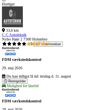
Hurtigst
33,6 km
C C Autoteknik
Nybo Høje 2
7500 Holstebro
4,5
187 bedømmelser
FDM værkstedskontrol
29. maj 2026
Du kan tidligst få tid:
tirsdag d. 11. august
Åbningstider
Mulighed for lånebil
FDM værkstedskontrol
29. maj 2026