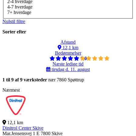
2-4 hverdage
4-7 hverdage
7+ hverdage
Nulstil filtre
Sorter efter
Afstand
12,1 km
Bedømmelser
5,0
Næste ledige tid
tirsdag d. 11. august
1 til 9 af 9 værksteder
nær 7860 Spøttrup
Nærmest
12,1 km
Dinitrol Center Skive
Mar.Jensensvej 1 E
7800 Skive