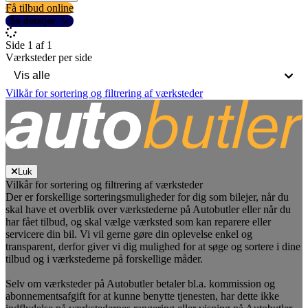
Få tilbud online
Se detaljer
Side 1 af 1
Værksteder per side
Vilkår for sortering og filtrering af værksteder
Luk
Vilkår for sortering og filtrering af værksteder
Der er forskellige sorteringsmuligheder for dig som bilejer, når du
skal have et overblik over værkstederne på Autobutler eller når du
har fået tilbud, og skal vælge værksted som kan reparere eller
servicere din bil. Vi vil gerne gøre din oplevelse enkel og
transparent, derfor giver vi dig mulighed for at søge og sortere i dine
tilbud og i værkstederne på forskellige måder.
Selv om værksteder på Autobutler betaler bl.a. kommission og
abonnementsafgift for at kunne benytte tjenesten, har dette ikke