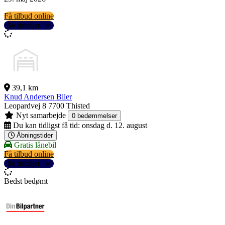
Få tilbud online
Se detaljer
39,1 km
Knud Andersen Biler
Leopardvej 8
7700 Thisted
Nyt samarbejde
0 bedømmelser
Du kan tidligst få tid:
onsdag d. 12. august
Åbningstider
Gratis lånebil
Få tilbud online
Se detaljer
Bedst bedømt