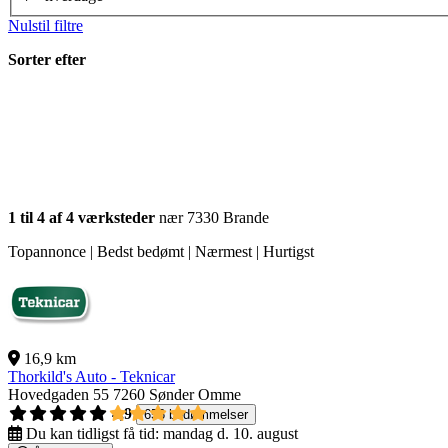
Nulstil filtre
Sorter efter
1 til 4 af 4 værksteder
nær 7330 Brande
Topannonce | Bedst bedømt | Nærmest | Hurtigst
16,9 km
Thorkild's Auto - Teknicar
Hovedgaden 55
7260 Sønder Omme
4,9
656 bedømmelser
Du kan tidligst få tid:
mandag d. 10. august