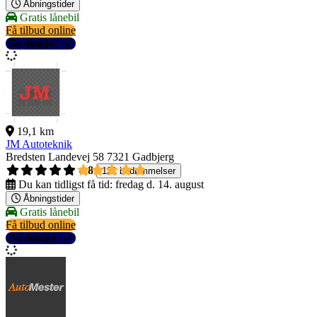
Åbningstider
Gratis lånebil
Få tilbud online
Se detaljer
19,1 km
JM Autoteknik
Bredsten Landevej 58
7321 Gadbjerg
4,8
121 bedømmelser
Du kan tidligst få tid:
fredag d. 14. august
Åbningstider
Gratis lånebil
Få tilbud online
Se detaljer