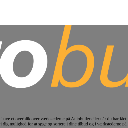
l have et overblik over værkstederne på Autobutler eller når du har fået
vi dig mulighed for at søge og sortere i dine tilbud og i værkstederne på