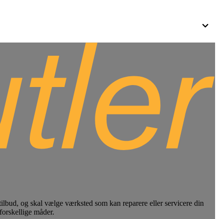
 tilbud, og skal vælge værksted som kan reparere eller servicere din
 forskellige måder.