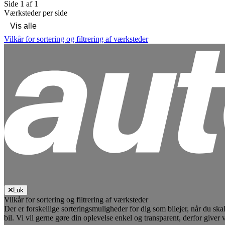
Side 1 af 1
Værksteder per side
Vilkår for sortering og filtrering af værksteder
Luk
Vilkår for sortering og filtrering af værksteder
Der er forskellige sorteringsmuligheder for dig som bilejer, når du ska
bil. Vi vil gerne gøre din oplevelse enkel og transparent, derfor giver 