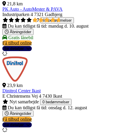
21,8 km
PK Auto - AutoMester & PAVA
Industriparken 4
7321 Gadbjerg
4,7
69 bedømmelser
Du kan tidligst få tid:
mandag d. 10. august
Åbningstider
Gratis lånebil
Få tilbud online
Se detaljer
23,9 km
Dinitrol Center Ikast
E Christensens Vej 4
7430 Ikast
Nyt samarbejde
0 bedømmelser
Du kan tidligst få tid:
onsdag d. 12. august
Åbningstider
Få tilbud online
Se detaljer