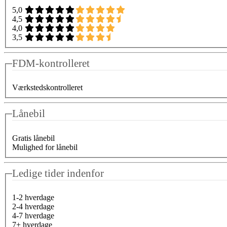
5,0
4,5
4,0
3,5
FDM-kontrolleret
Værkstedskontrolleret
Lånebil
Gratis lånebil
Mulighed for lånebil
Ledige tider indenfor
1-2 hverdage
2-4 hverdage
4-7 hverdage
7+ hverdage