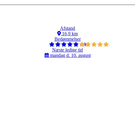
Afstand
16,9 km
Bedømmelser
4,9
Næste ledige tid
mandag d. 10. august