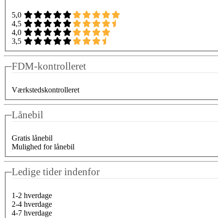
5,0
4,5
4,0
3,5
FDM-kontrolleret
Værkstedskontrolleret
Lånebil
Gratis lånebil
Mulighed for lånebil
Ledige tider indenfor
1-2 hverdage
2-4 hverdage
4-7 hverdage